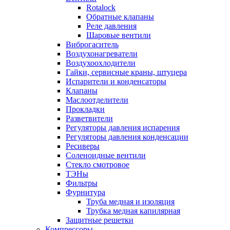
Rotalock
Обратные клапаны
Реле давления
Шаровые вентили
Виброгаситель
Воздухонагреватели
Воздухоохлодители
Гайки, сервисные краны, штуцера
Испарители и конденсаторы
Клапаны
Маслоотделители
Прокладки
Разветвители
Регуляторы давления испарения
Регуляторы давления конденсации
Ресиверы
Соленоидные вентили
Стекло смотровое
ТЭНы
Фильтры
Фурнитура
Труба медная и изоляция
Трубка медная капилярная
Защитные решетки
Компрессоры