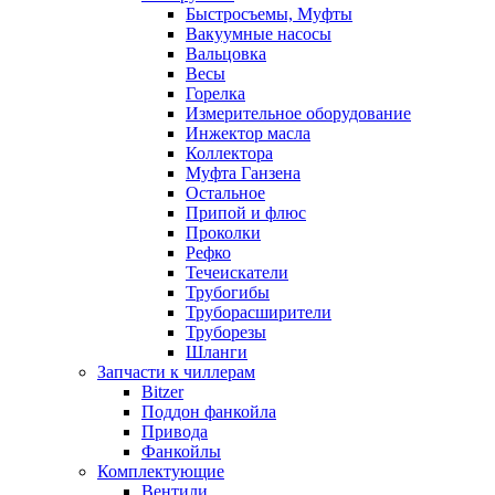
Быстросъемы, Муфты
Вакуумные насосы
Вальцовка
Весы
Горелка
Измерительное оборудование
Инжектор масла
Коллектора
Муфта Ганзена
Остальное
Припой и флюс
Проколки
Рефко
Течеискатели
Трубогибы
Труборасширители
Труборезы
Шланги
Запчасти к чиллерам
Bitzer
Поддон фанкойла
Привода
Фанкойлы
Комплектующие
Вентили