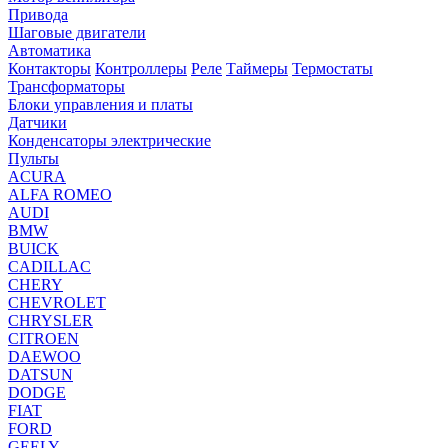
Привода
Шаговые двигатели
Автоматика
Контакторы
Контроллеры
Реле
Таймеры
Термостаты
Трансформаторы
Блоки управления и платы
Датчики
Конденсаторы электрические
Пульты
ACURA
ALFA ROMEO
AUDI
BMW
BUICK
CADILLAC
CHERY
CHEVROLET
CHRYSLER
CITROEN
DAEWOO
DATSUN
DODGE
FIAT
FORD
GEELY