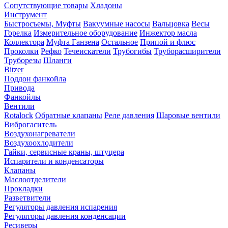
Сопутствующие товары
Хладоны
Инструмент
Быстросъемы, Муфты
Вакуумные насосы
Вальцовка
Весы
Горелка
Измерительное оборудование
Инжектор масла
Коллектора
Муфта Ганзена
Остальное
Припой и флюс
Проколки
Рефко
Течеискатели
Трубогибы
Труборасширители
Труборезы
Шланги
Bitzer
Поддон фанкойла
Привода
Фанкойлы
Вентили
Rotalock
Обратные клапаны
Реле давления
Шаровые вентили
Виброгаситель
Воздухонагреватели
Воздухоохлодители
Гайки, сервисные краны, штуцера
Испарители и конденсаторы
Клапаны
Маслоотделители
Прокладки
Разветвители
Регуляторы давления испарения
Регуляторы давления конденсации
Ресиверы