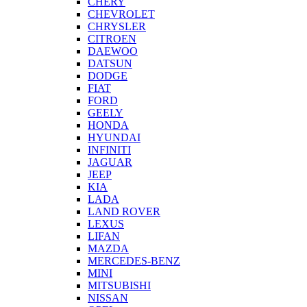
CHERY
CHEVROLET
CHRYSLER
CITROEN
DAEWOO
DATSUN
DODGE
FIAT
FORD
GEELY
HONDA
HYUNDAI
INFINITI
JAGUAR
JEEP
KIA
LADA
LAND ROVER
LEXUS
LIFAN
MAZDA
MERCEDES-BENZ
MINI
MITSUBISHI
NISSAN