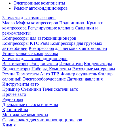
Электронные компоненты
Ремонт автокондиционеров
Запчасти для компрессоров
Масло
Муфты компрессоров
Подшипники
Крышки
компрессора
Регулирующие клапана
Сальники и
ремкомплекты
Компрессоры для автокондиционеров
Компрессоры KTC Parts
Компрессора для грузовых
автомобилей
Компрессора для легковых автомобилей
Универсальные компрессора
Запчасти для автокондиционеров
Вентиляторы, Эл. двигатели
Испарители
Конденсаторы
Конденсаторы
Наборы, Комплекты
Расходные материалы
Ремни
Термостаты Авто
ТРВ
Фильтр осушитель
Фильтр
салонный
Электрооборудование
Датчики давления
Инструменты авто
Кримпер
Съемники
Течеискатели авто
Прочее авто
Радиаторы
Дренажные насосы и помпы
Кронштейны
Монтажные комплекты
Сервис пакет для чистки кондиционеров
Химия