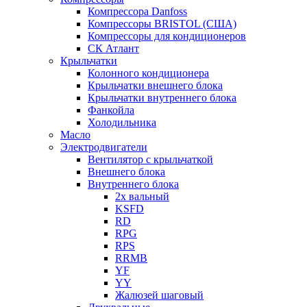
Компрессора Danfoss
Компрессоры BRISTOL (США)
Компрессоры для кондиционеров
СК Атлант
Крыльчатки
Колонного кондиционера
Крыльчатки внешнего блока
Крыльчатки внутреннего блока
Фанкойла
Холодильника
Масло
Электродвигатели
Вентилятор с крыльчаткой
Внешнего блока
Внутреннего блока
2х вальный
KSFD
RD
RPG
RPS
RRMB
YF
YY
Жалюзей шаговый