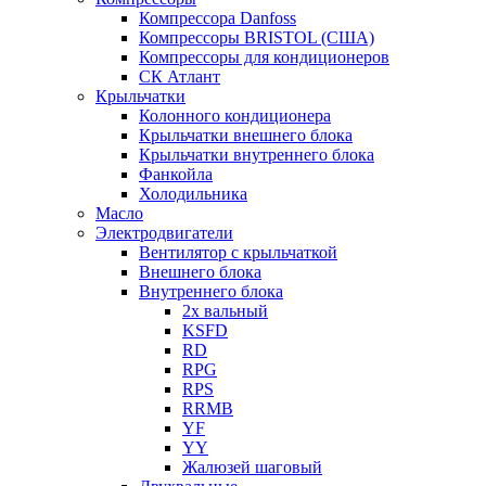
Компрессора Danfoss
Компрессоры BRISTOL (США)
Компрессоры для кондиционеров
СК Атлант
Крыльчатки
Колонного кондиционера
Крыльчатки внешнего блока
Крыльчатки внутреннего блока
Фанкойла
Холодильника
Масло
Электродвигатели
Вентилятор с крыльчаткой
Внешнего блока
Внутреннего блока
2х вальный
KSFD
RD
RPG
RPS
RRMB
YF
YY
Жалюзей шаговый