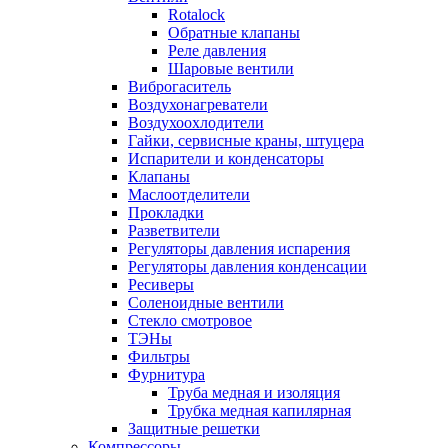
Rotalock
Обратные клапаны
Реле давления
Шаровые вентили
Виброгаситель
Воздухонагреватели
Воздухоохлодители
Гайки, сервисные краны, штуцера
Испарители и конденсаторы
Клапаны
Маслоотделители
Прокладки
Разветвители
Регуляторы давления испарения
Регуляторы давления конденсации
Ресиверы
Соленоидные вентили
Стекло смотровое
ТЭНы
Фильтры
Фурнитура
Труба медная и изоляция
Трубка медная капилярная
Защитные решетки
Компрессоры