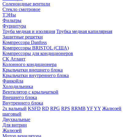
Соленоидные вентили
Стекло смотровое
ТЭНы
Фильтры
Фурнитура
Труба медная и изоляция
Трубка медная капилярная
Защитные решетки
Компрессора Danfoss
Компрессоры BRISTOL (США)
Компрессоры для кондиционеров
СК Атлант
Колонного кондиционера
Крыльчатки внешнего блока
Крыльчатки внутреннего блока
Фанкойла
Холодильника
Вентилятор с крыльчаткой
Внешнего блока
Внутреннего блока
2х вальный
KSFD
RD
RPG
RPS
RRMB
YF
YY
Жалюзей
шаговый
Двухвальные
Для витрин
Жалюзей
Мотор венилятора