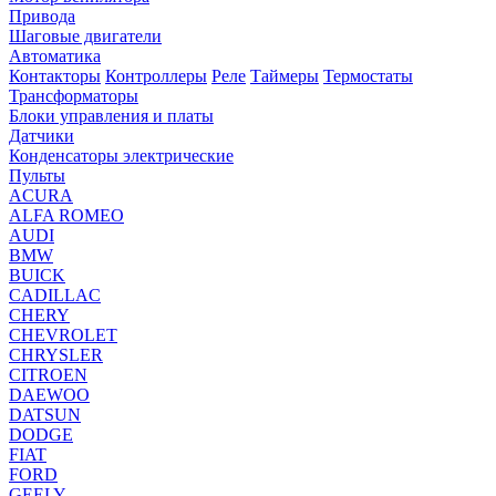
Привода
Шаговые двигатели
Автоматика
Контакторы
Контроллеры
Реле
Таймеры
Термостаты
Трансформаторы
Блоки управления и платы
Датчики
Конденсаторы электрические
Пульты
ACURA
ALFA ROMEO
AUDI
BMW
BUICK
CADILLAC
CHERY
CHEVROLET
CHRYSLER
CITROEN
DAEWOO
DATSUN
DODGE
FIAT
FORD
GEELY