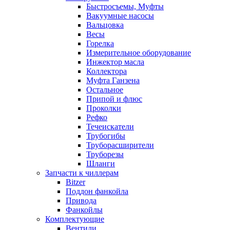
Быстросъемы, Муфты
Вакуумные насосы
Вальцовка
Весы
Горелка
Измерительное оборудование
Инжектор масла
Коллектора
Муфта Ганзена
Остальное
Припой и флюс
Проколки
Рефко
Течеискатели
Трубогибы
Труборасширители
Труборезы
Шланги
Запчасти к чиллерам
Bitzer
Поддон фанкойла
Привода
Фанкойлы
Комплектующие
Вентили