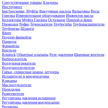
Сопутствующие товары
Хладоны
Инструмент
Быстросъемы, Муфты
Вакуумные насосы
Вальцовка
Весы
Горелка
Измерительное оборудование
Инжектор масла
Коллектора
Муфта Ганзена
Остальное
Припой и флюс
Проколки
Рефко
Течеискатели
Трубогибы
Труборасширители
Труборезы
Шланги
Bitzer
Поддон фанкойла
Привода
Фанкойлы
Вентили
Rotalock
Обратные клапаны
Реле давления
Шаровые вентили
Виброгаситель
Воздухонагреватели
Воздухоохлодители
Гайки, сервисные краны, штуцера
Испарители и конденсаторы
Клапаны
Маслоотделители
Прокладки
Разветвители
Регуляторы давления испарения
Регуляторы давления конденсации
Ресиверы