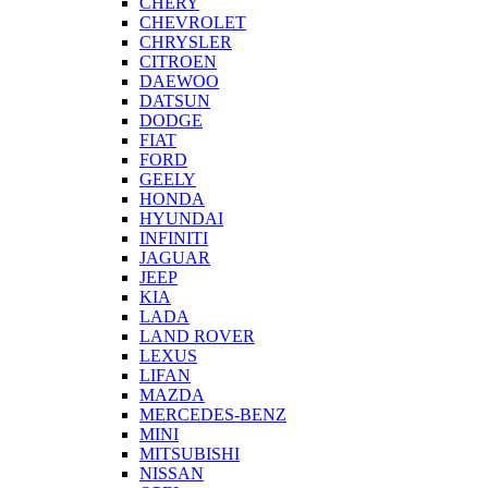
CHERY
CHEVROLET
CHRYSLER
CITROEN
DAEWOO
DATSUN
DODGE
FIAT
FORD
GEELY
HONDA
HYUNDAI
INFINITI
JAGUAR
JEEP
KIA
LADA
LAND ROVER
LEXUS
LIFAN
MAZDA
MERCEDES-BENZ
MINI
MITSUBISHI
NISSAN