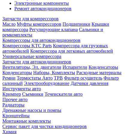
Электронные компоненты
Ремонт автокондиционеров
Запчасти для компрессоров
Масло
Муфты компрессоров
Подшипники
Крышки
компрессора
Регулирующие клапана
Сальники и
ремкомплекты
Компрессоры для автокондиционеров
Компрессоры KTC Parts
Компрессора для грузовых
автомобилей
Компрессора для легковых автомобилей
Универсальные компрессора
Запчасти для автокондиционеров
Вентиляторы, Эл. двигатели
Испарители
Конденсаторы
Конденсаторы
Наборы, Комплекты
Расходные материалы
Ремни
Термостаты Авто
ТРВ
Фильтр осушитель
Фильтр
салонный
Электрооборудование
Датчики давления
Инструменты авто
Кримпер
Съемники
Течеискатели авто
Прочее авто
Радиаторы
Дренажные насосы и помпы
Кронштейны
Монтажные комплекты
Сервис пакет для чистки кондиционеров
Химия