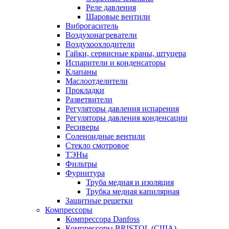
Реле давления
Шаровые вентили
Виброгаситель
Воздухонагреватели
Воздухоохлодители
Гайки, сервисные краны, штуцера
Испарители и конденсаторы
Клапаны
Маслоотделители
Прокладки
Разветвители
Регуляторы давления испарения
Регуляторы давления конденсации
Ресиверы
Соленоидные вентили
Стекло смотровое
ТЭНы
Фильтры
Фурнитура
Труба медная и изоляция
Трубка медная капилярная
Защитные решетки
Компрессоры
Компрессора Danfoss
Компрессоры BRISTOL (США)