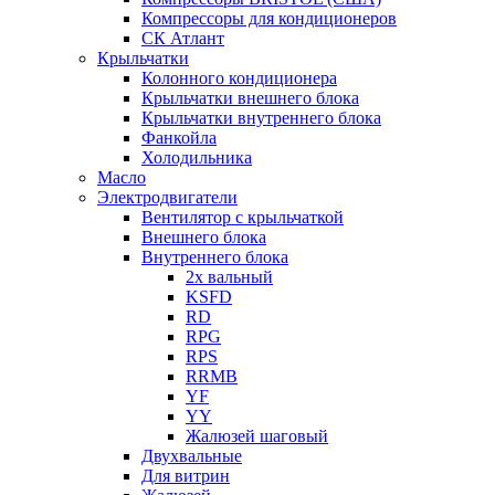
Компрессоры для кондиционеров
СК Атлант
Крыльчатки
Колонного кондиционера
Крыльчатки внешнего блока
Крыльчатки внутреннего блока
Фанкойла
Холодильника
Масло
Электродвигатели
Вентилятор с крыльчаткой
Внешнего блока
Внутреннего блока
2х вальный
KSFD
RD
RPG
RPS
RRMB
YF
YY
Жалюзей шаговый
Двухвальные
Для витрин