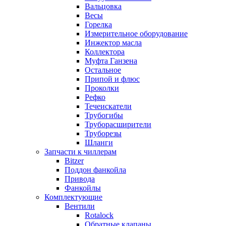
Вальцовка
Весы
Горелка
Измерительное оборудование
Инжектор масла
Коллектора
Муфта Ганзена
Остальное
Припой и флюс
Проколки
Рефко
Течеискатели
Трубогибы
Труборасширители
Труборезы
Шланги
Запчасти к чиллерам
Bitzer
Поддон фанкойла
Привода
Фанкойлы
Комплектующие
Вентили
Rotalock
Обратные клапаны