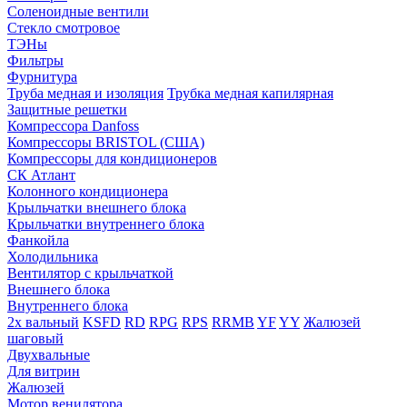
Соленоидные вентили
Стекло смотровое
ТЭНы
Фильтры
Фурнитура
Труба медная и изоляция
Трубка медная капилярная
Защитные решетки
Компрессора Danfoss
Компрессоры BRISTOL (США)
Компрессоры для кондиционеров
СК Атлант
Колонного кондиционера
Крыльчатки внешнего блока
Крыльчатки внутреннего блока
Фанкойла
Холодильника
Вентилятор с крыльчаткой
Внешнего блока
Внутреннего блока
2х вальный
KSFD
RD
RPG
RPS
RRMB
YF
YY
Жалюзей
шаговый
Двухвальные
Для витрин
Жалюзей
Мотор венилятора