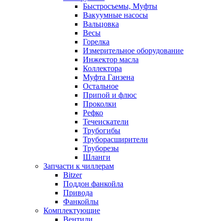
Быстросъемы, Муфты
Вакуумные насосы
Вальцовка
Весы
Горелка
Измерительное оборудование
Инжектор масла
Коллектора
Муфта Ганзена
Остальное
Припой и флюс
Проколки
Рефко
Течеискатели
Трубогибы
Труборасширители
Труборезы
Шланги
Запчасти к чиллерам
Bitzer
Поддон фанкойла
Привода
Фанкойлы
Комплектующие
Вентили