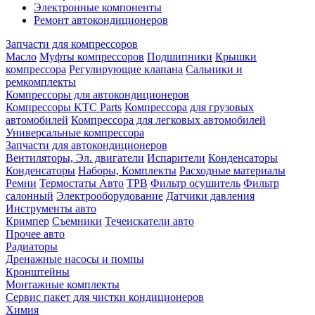
Электронные компоненты
Ремонт автокондиционеров
Запчасти для компрессоров
Масло
Муфты компрессоров
Подшипники
Крышки
компрессора
Регулирующие клапана
Сальники и
ремкомплекты
Компрессоры для автокондиционеров
Компрессоры KTC Parts
Компрессора для грузовых
автомобилей
Компрессора для легковых автомобилей
Универсальные компрессора
Запчасти для автокондиционеров
Вентиляторы, Эл. двигатели
Испарители
Конденсаторы
Конденсаторы
Наборы, Комплекты
Расходные материалы
Ремни
Термостаты Авто
ТРВ
Фильтр осушитель
Фильтр
салонный
Электрооборудование
Датчики давления
Инструменты авто
Кримпер
Съемники
Течеискатели авто
Прочее авто
Радиаторы
Дренажные насосы и помпы
Кронштейны
Монтажные комплекты
Сервис пакет для чистки кондиционеров
Химия