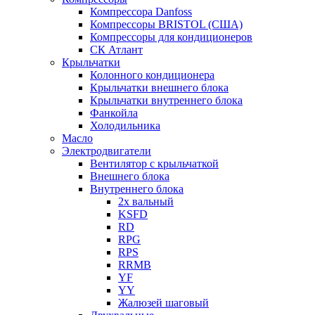
Компрессора Danfoss
Компрессоры BRISTOL (США)
Компрессоры для кондиционеров
СК Атлант
Крыльчатки
Колонного кондиционера
Крыльчатки внешнего блока
Крыльчатки внутреннего блока
Фанкойла
Холодильника
Масло
Электродвигатели
Вентилятор с крыльчаткой
Внешнего блока
Внутреннего блока
2х вальный
KSFD
RD
RPG
RPS
RRMB
YF
YY
Жалюзей шаговый