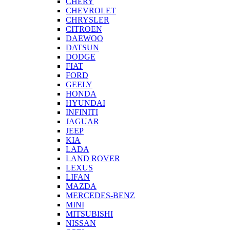
CHERY
CHEVROLET
CHRYSLER
CITROEN
DAEWOO
DATSUN
DODGE
FIAT
FORD
GEELY
HONDA
HYUNDAI
INFINITI
JAGUAR
JEEP
KIA
LADA
LAND ROVER
LEXUS
LIFAN
MAZDA
MERCEDES-BENZ
MINI
MITSUBISHI
NISSAN