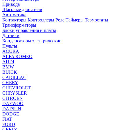
Привода
Шаговые двигатели
Автоматика
Контакторы
Контроллеры
Реле
Таймеры
Термостаты
Трансформаторы
Блоки управления и платы
Датчики
Конденсаторы электрические
Пульты
ACURA
ALFA ROMEO
AUDI
BMW
BUICK
CADILLAC
CHERY
CHEVROLET
CHRYSLER
CITROEN
DAEWOO
DATSUN
DODGE
FIAT
FORD
GEELY