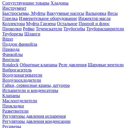
Сопутствующие товары
Хладоны
Инструмент
Быстросъемы, Муфты
Вакуумные насосы
Вальцовка
Весы
Горелка
Измерительное оборудование
Инжектор масла
Коллектора
Муфта Ганзена
Остальное
Припой и флюс
Проколки
Рефко
Течеискатели
Трубогибы
Труборасширители
Труборезы
Шланги
Bitzer
Поддон фанкойла
Привода
Фанкойлы
Вентили
Rotalock
Обратные клапаны
Реле давления
Шаровые вентили
Виброгаситель
Воздухонагреватели
Воздухоохлодители
Гайки, сервисные краны, штуцера
Испарители и конденсаторы
Клапаны
Маслоотделители
Прокладки
Разветвители
Регуляторы давления испарения
Регуляторы давления конденсации
Ресиверы