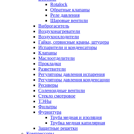
Rotalock
Обратные клапаны
Реле давления
Шаровые вентили
Виброгаситель
Воздухонагреватели
Воздухоохлодители
Гайки, сервисные краны, штуцера
Испарители и конденсаторы
Клапаны
Маслоотделители
Прокладки
Разветвители
Регуляторы давления испарения
Регуляторы давления конденсации
Ресиверы
Соленоидные вентили
Стекло смотровое
ТЭНы
Фильтры
Фурнитура
Труба медная и изоляция
Трубка медная капилярная
Защитные решетки
Компрессоры