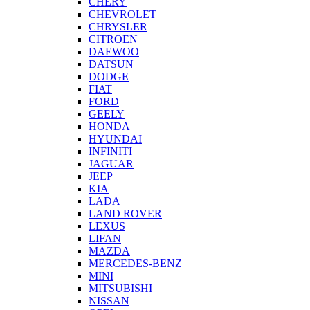
CHERY
CHEVROLET
CHRYSLER
CITROEN
DAEWOO
DATSUN
DODGE
FIAT
FORD
GEELY
HONDA
HYUNDAI
INFINITI
JAGUAR
JEEP
KIA
LADA
LAND ROVER
LEXUS
LIFAN
MAZDA
MERCEDES-BENZ
MINI
MITSUBISHI
NISSAN