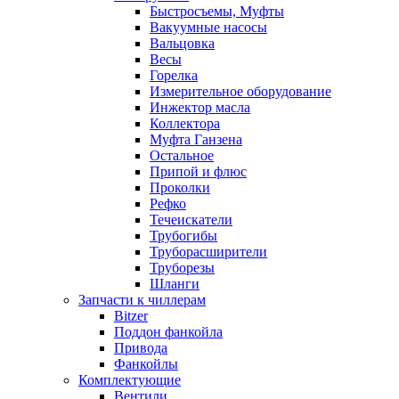
Быстросъемы, Муфты
Вакуумные насосы
Вальцовка
Весы
Горелка
Измерительное оборудование
Инжектор масла
Коллектора
Муфта Ганзена
Остальное
Припой и флюс
Проколки
Рефко
Течеискатели
Трубогибы
Труборасширители
Труборезы
Шланги
Запчасти к чиллерам
Bitzer
Поддон фанкойла
Привода
Фанкойлы
Комплектующие
Вентили