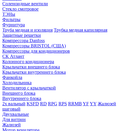
Соленоидные вентили
Стекло смотровое
ТЭНы
Фильтры
Фурнитура
Труба медная и изоляция
Трубка медная капилярная
Защитные решетки
Компрессора Danfoss
Компрессоры BRISTOL (США)
Компрессоры для кондиционеров
СК Атлант
Колонного кондиционера
Крыльчатки внешнего блока
Крыльчатки внутреннего блока
Фанкойла
Холодильника
Вентилятор с крыльчаткой
Внешнего блока
Внутреннего блока
2х вальный
KSFD
RD
RPG
RPS
RRMB
YF
YY
Жалюзей
шаговый
Двухвальные
Для витрин
Жалюзей
Мотор венилятора