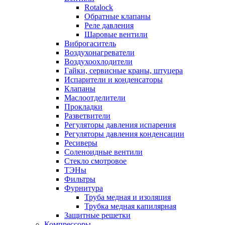
Rotalock
Обратные клапаны
Реле давления
Шаровые вентили
Виброгаситель
Воздухонагреватели
Воздухоохлодители
Гайки, сервисные краны, штуцера
Испарители и конденсаторы
Клапаны
Маслоотделители
Прокладки
Разветвители
Регуляторы давления испарения
Регуляторы давления конденсации
Ресиверы
Соленоидные вентили
Стекло смотровое
ТЭНы
Фильтры
Фурнитура
Труба медная и изоляция
Трубка медная капилярная
Защитные решетки
Компрессоры