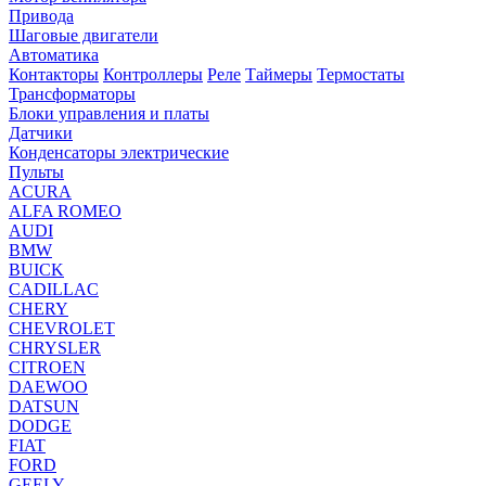
Привода
Шаговые двигатели
Автоматика
Контакторы
Контроллеры
Реле
Таймеры
Термостаты
Трансформаторы
Блоки управления и платы
Датчики
Конденсаторы электрические
Пульты
ACURA
ALFA ROMEO
AUDI
BMW
BUICK
CADILLAC
CHERY
CHEVROLET
CHRYSLER
CITROEN
DAEWOO
DATSUN
DODGE
FIAT
FORD
GEELY