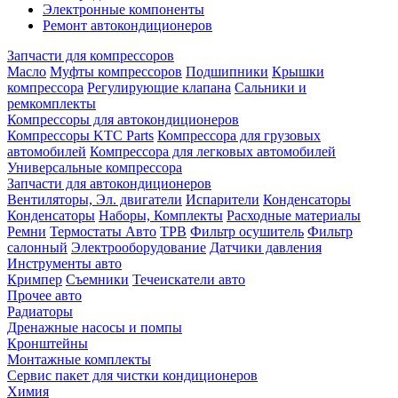
Электронные компоненты
Ремонт автокондиционеров
Запчасти для компрессоров
Масло
Муфты компрессоров
Подшипники
Крышки
компрессора
Регулирующие клапана
Сальники и
ремкомплекты
Компрессоры для автокондиционеров
Компрессоры KTC Parts
Компрессора для грузовых
автомобилей
Компрессора для легковых автомобилей
Универсальные компрессора
Запчасти для автокондиционеров
Вентиляторы, Эл. двигатели
Испарители
Конденсаторы
Конденсаторы
Наборы, Комплекты
Расходные материалы
Ремни
Термостаты Авто
ТРВ
Фильтр осушитель
Фильтр
салонный
Электрооборудование
Датчики давления
Инструменты авто
Кримпер
Съемники
Течеискатели авто
Прочее авто
Радиаторы
Дренажные насосы и помпы
Кронштейны
Монтажные комплекты
Сервис пакет для чистки кондиционеров
Химия