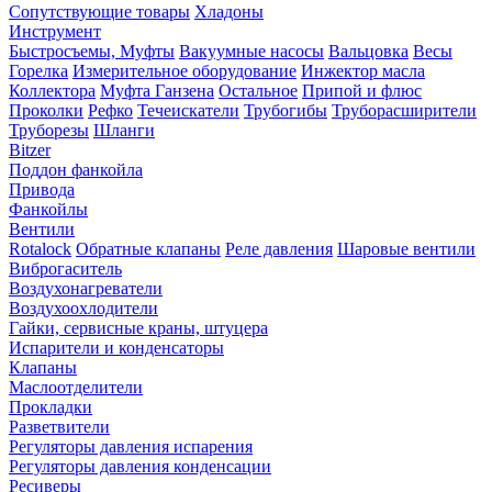
Сопутствующие товары
Хладоны
Инструмент
Быстросъемы, Муфты
Вакуумные насосы
Вальцовка
Весы
Горелка
Измерительное оборудование
Инжектор масла
Коллектора
Муфта Ганзена
Остальное
Припой и флюс
Проколки
Рефко
Течеискатели
Трубогибы
Труборасширители
Труборезы
Шланги
Bitzer
Поддон фанкойла
Привода
Фанкойлы
Вентили
Rotalock
Обратные клапаны
Реле давления
Шаровые вентили
Виброгаситель
Воздухонагреватели
Воздухоохлодители
Гайки, сервисные краны, штуцера
Испарители и конденсаторы
Клапаны
Маслоотделители
Прокладки
Разветвители
Регуляторы давления испарения
Регуляторы давления конденсации
Ресиверы