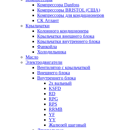
Компрессора Danfoss
Компрессоры BRISTOL (США)
Компрессоры для кондиционеров
СК Атлант
Крыльчатки
Колонного кондиционера
Крыльчатки внешнего блока
Крыльчатки внутреннего блока
Фанкойла
Холодильника
Масло
Электродвигатели
Вентилятор с крыльчаткой
Внешнего блока
Внутреннего блока
2х вальный
KSFD
RD
RPG
RPS
RRMB
YF
YY
Жалюзей шаговый