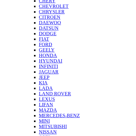
CHERY
CHEVROLET
CHRYSLER
CITROEN
DAEWOO
DATSUN
DODGE
FIAT
FORD
GEELY
HONDA
HYUNDAI
INFINITI
JAGUAR
JEEP
KIA
LADA
LAND ROVER
LEXUS
LIFAN
MAZDA
MERCEDES-BENZ
MINI
MITSUBISHI
NISSAN