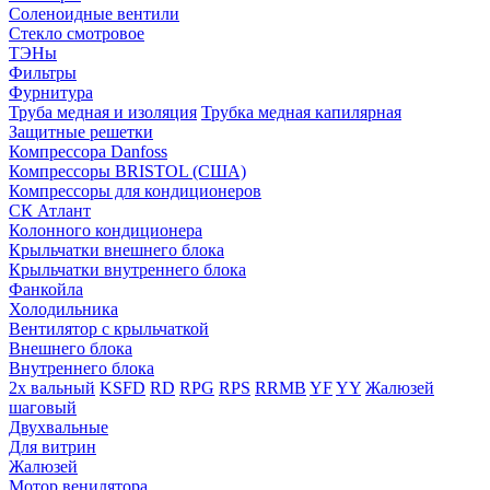
Соленоидные вентили
Стекло смотровое
ТЭНы
Фильтры
Фурнитура
Труба медная и изоляция
Трубка медная капилярная
Защитные решетки
Компрессора Danfoss
Компрессоры BRISTOL (США)
Компрессоры для кондиционеров
СК Атлант
Колонного кондиционера
Крыльчатки внешнего блока
Крыльчатки внутреннего блока
Фанкойла
Холодильника
Вентилятор с крыльчаткой
Внешнего блока
Внутреннего блока
2х вальный
KSFD
RD
RPG
RPS
RRMB
YF
YY
Жалюзей
шаговый
Двухвальные
Для витрин
Жалюзей
Мотор венилятора