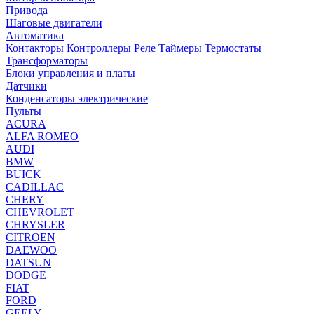
Привода
Шаговые двигатели
Автоматика
Контакторы
Контроллеры
Реле
Таймеры
Термостаты
Трансформаторы
Блоки управления и платы
Датчики
Конденсаторы электрические
Пульты
ACURA
ALFA ROMEO
AUDI
BMW
BUICK
CADILLAC
CHERY
CHEVROLET
CHRYSLER
CITROEN
DAEWOO
DATSUN
DODGE
FIAT
FORD
GEELY