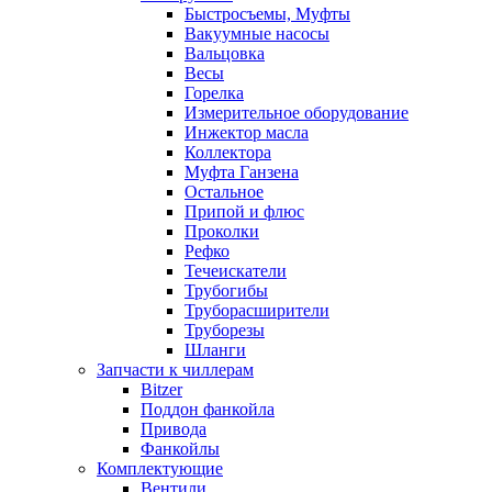
Быстросъемы, Муфты
Вакуумные насосы
Вальцовка
Весы
Горелка
Измерительное оборудование
Инжектор масла
Коллектора
Муфта Ганзена
Остальное
Припой и флюс
Проколки
Рефко
Течеискатели
Трубогибы
Труборасширители
Труборезы
Шланги
Запчасти к чиллерам
Bitzer
Поддон фанкойла
Привода
Фанкойлы
Комплектующие
Вентили