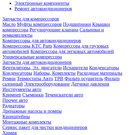
Электронные компоненты
Ремонт автокондиционеров
Запчасти для компрессоров
Масло
Муфты компрессоров
Подшипники
Крышки
компрессора
Регулирующие клапана
Сальники и
ремкомплекты
Компрессоры для автокондиционеров
Компрессоры KTC Parts
Компрессора для грузовых
автомобилей
Компрессора для легковых автомобилей
Универсальные компрессора
Запчасти для автокондиционеров
Вентиляторы, Эл. двигатели
Испарители
Конденсаторы
Конденсаторы
Наборы, Комплекты
Расходные материалы
Ремни
Термостаты Авто
ТРВ
Фильтр осушитель
Фильтр
салонный
Электрооборудование
Датчики давления
Инструменты авто
Кримпер
Съемники
Течеискатели авто
Прочее авто
Радиаторы
Дренажные насосы и помпы
Кронштейны
Монтажные комплекты
Сервис пакет для чистки кондиционеров
Химия