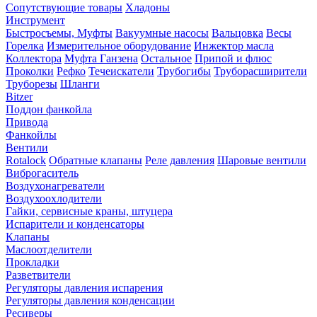
Сопутствующие товары
Хладоны
Инструмент
Быстросъемы, Муфты
Вакуумные насосы
Вальцовка
Весы
Горелка
Измерительное оборудование
Инжектор масла
Коллектора
Муфта Ганзена
Остальное
Припой и флюс
Проколки
Рефко
Течеискатели
Трубогибы
Труборасширители
Труборезы
Шланги
Bitzer
Поддон фанкойла
Привода
Фанкойлы
Вентили
Rotalock
Обратные клапаны
Реле давления
Шаровые вентили
Виброгаситель
Воздухонагреватели
Воздухоохлодители
Гайки, сервисные краны, штуцера
Испарители и конденсаторы
Клапаны
Маслоотделители
Прокладки
Разветвители
Регуляторы давления испарения
Регуляторы давления конденсации
Ресиверы