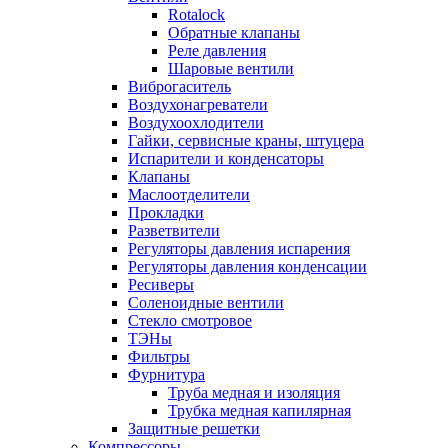
Rotalock
Обратные клапаны
Реле давления
Шаровые вентили
Виброгаситель
Воздухонагреватели
Воздухоохлодители
Гайки, сервисные краны, штуцера
Испарители и конденсаторы
Клапаны
Маслоотделители
Прокладки
Разветвители
Регуляторы давления испарения
Регуляторы давления конденсации
Ресиверы
Соленоидные вентили
Стекло смотровое
ТЭНы
Фильтры
Фурнитура
Труба медная и изоляция
Трубка медная капилярная
Защитные решетки
Компрессоры