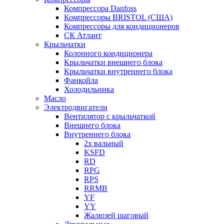
Компрессора Danfoss
Компрессоры BRISTOL (США)
Компрессоры для кондиционеров
СК Атлант
Крыльчатки
Колонного кондиционера
Крыльчатки внешнего блока
Крыльчатки внутреннего блока
Фанкойла
Холодильника
Масло
Электродвигатели
Вентилятор с крыльчаткой
Внешнего блока
Внутреннего блока
2х вальный
KSFD
RD
RPG
RPS
RRMB
YF
YY
Жалюзей шаговый