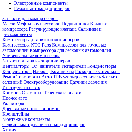
Электронные компоненты
Ремонт автокондиционеров
Запчасти для компрессоров
Масло
Муфты компрессоров
Подшипники
Крышки
компрессора
Регулирующие клапана
Сальники и
ремкомплекты
Компрессоры для автокондиционеров
Компрессоры KTC Parts
Компрессора для грузовых
автомобилей
Компрессора для легковых автомобилей
Универсальные компрессора
Запчасти для автокондиционеров
Вентиляторы, Эл. двигатели
Испарители
Конденсаторы
Конденсаторы
Наборы, Комплекты
Расходные материалы
Ремни
Термостаты Авто
ТРВ
Фильтр осушитель
Фильтр
салонный
Электрооборудование
Датчики давления
Инструменты авто
Кримпер
Съемники
Течеискатели авто
Прочее авто
Радиаторы
Дренажные насосы и помпы
Кронштейны
Монтажные комплекты
Сервис пакет для чистки кондиционеров
Химия