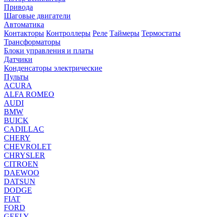
Привода
Шаговые двигатели
Автоматика
Контакторы
Контроллеры
Реле
Таймеры
Термостаты
Трансформаторы
Блоки управления и платы
Датчики
Конденсаторы электрические
Пульты
ACURA
ALFA ROMEO
AUDI
BMW
BUICK
CADILLAC
CHERY
CHEVROLET
CHRYSLER
CITROEN
DAEWOO
DATSUN
DODGE
FIAT
FORD
GEELY