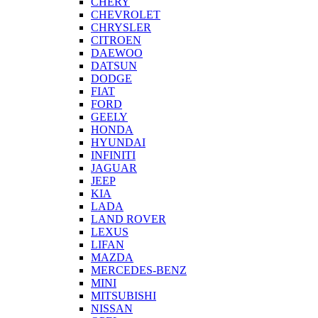
CHERY
CHEVROLET
CHRYSLER
CITROEN
DAEWOO
DATSUN
DODGE
FIAT
FORD
GEELY
HONDA
HYUNDAI
INFINITI
JAGUAR
JEEP
KIA
LADA
LAND ROVER
LEXUS
LIFAN
MAZDA
MERCEDES-BENZ
MINI
MITSUBISHI
NISSAN