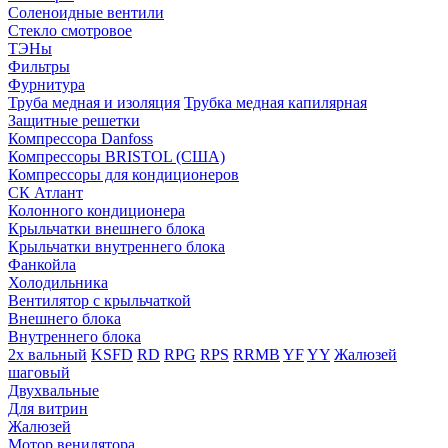
Соленоидные вентили
Стекло смотровое
ТЭНы
Фильтры
Фурнитура
Труба медная и изоляция
Трубка медная капилярная
Защитные решетки
Компрессора Danfoss
Компрессоры BRISTOL (США)
Компрессоры для кондиционеров
СК Атлант
Колонного кондиционера
Крыльчатки внешнего блока
Крыльчатки внутреннего блока
Фанкойла
Холодильника
Вентилятор с крыльчаткой
Внешнего блока
Внутреннего блока
2х вальный
KSFD
RD
RPG
RPS
RRMB
YF
YY
Жалюзей
шаговый
Двухвальные
Для витрин
Жалюзей
Мотор венилятора