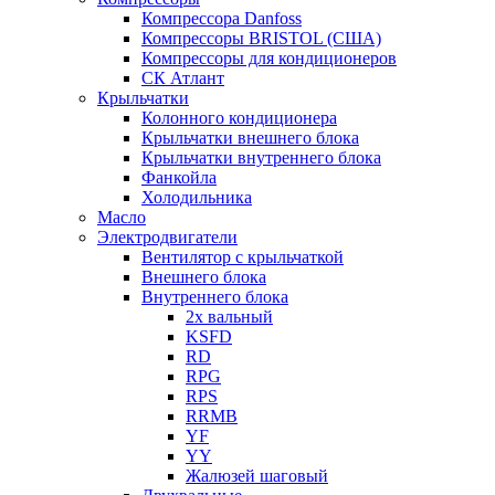
Компрессора Danfoss
Компрессоры BRISTOL (США)
Компрессоры для кондиционеров
СК Атлант
Крыльчатки
Колонного кондиционера
Крыльчатки внешнего блока
Крыльчатки внутреннего блока
Фанкойла
Холодильника
Масло
Электродвигатели
Вентилятор с крыльчаткой
Внешнего блока
Внутреннего блока
2х вальный
KSFD
RD
RPG
RPS
RRMB
YF
YY
Жалюзей шаговый