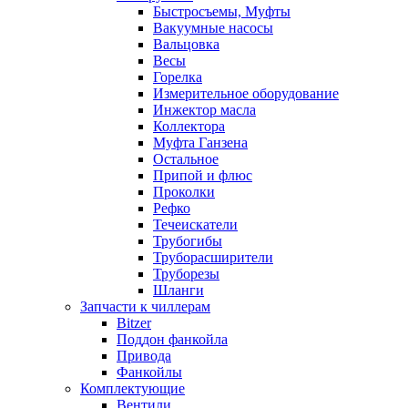
Быстросъемы, Муфты
Вакуумные насосы
Вальцовка
Весы
Горелка
Измерительное оборудование
Инжектор масла
Коллектора
Муфта Ганзена
Остальное
Припой и флюс
Проколки
Рефко
Течеискатели
Трубогибы
Труборасширители
Труборезы
Шланги
Запчасти к чиллерам
Bitzer
Поддон фанкойла
Привода
Фанкойлы
Комплектующие
Вентили