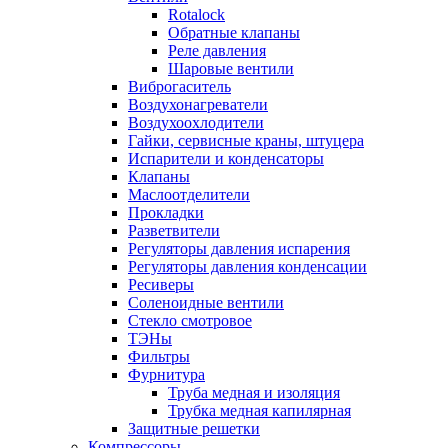
Rotalock
Обратные клапаны
Реле давления
Шаровые вентили
Виброгаситель
Воздухонагреватели
Воздухоохлодители
Гайки, сервисные краны, штуцера
Испарители и конденсаторы
Клапаны
Маслоотделители
Прокладки
Разветвители
Регуляторы давления испарения
Регуляторы давления конденсации
Ресиверы
Соленоидные вентили
Стекло смотровое
ТЭНы
Фильтры
Фурнитура
Труба медная и изоляция
Трубка медная капилярная
Защитные решетки
Компрессоры