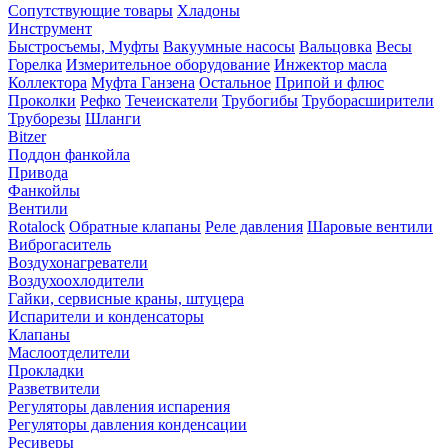
Сопутствующие товары
Хладоны
Инструмент
Быстросъемы, Муфты
Вакуумные насосы
Вальцовка
Весы
Горелка
Измерительное оборудование
Инжектор масла
Коллектора
Муфта Ганзена
Остальное
Припой и флюс
Проколки
Рефко
Течеискатели
Трубогибы
Труборасширители
Труборезы
Шланги
Bitzer
Поддон фанкойла
Привода
Фанкойлы
Вентили
Rotalock
Обратные клапаны
Реле давления
Шаровые вентили
Виброгаситель
Воздухонагреватели
Воздухоохлодители
Гайки, сервисные краны, штуцера
Испарители и конденсаторы
Клапаны
Маслоотделители
Прокладки
Разветвители
Регуляторы давления испарения
Регуляторы давления конденсации
Ресиверы