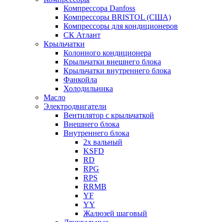
Компрессора Danfoss
Компрессоры BRISTOL (США)
Компрессоры для кондиционеров
СК Атлант
Крыльчатки
Колонного кондиционера
Крыльчатки внешнего блока
Крыльчатки внутреннего блока
Фанкойла
Холодильника
Масло
Электродвигатели
Вентилятор с крыльчаткой
Внешнего блока
Внутреннего блока
2х вальный
KSFD
RD
RPG
RPS
RRMB
YF
YY
Жалюзей шаговый