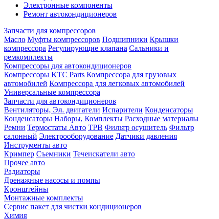
Электронные компоненты
Ремонт автокондиционеров
Запчасти для компрессоров
Масло
Муфты компрессоров
Подшипники
Крышки
компрессора
Регулирующие клапана
Сальники и
ремкомплекты
Компрессоры для автокондиционеров
Компрессоры KTC Parts
Компрессора для грузовых
автомобилей
Компрессора для легковых автомобилей
Универсальные компрессора
Запчасти для автокондиционеров
Вентиляторы, Эл. двигатели
Испарители
Конденсаторы
Конденсаторы
Наборы, Комплекты
Расходные материалы
Ремни
Термостаты Авто
ТРВ
Фильтр осушитель
Фильтр
салонный
Электрооборудование
Датчики давления
Инструменты авто
Кримпер
Съемники
Течеискатели авто
Прочее авто
Радиаторы
Дренажные насосы и помпы
Кронштейны
Монтажные комплекты
Сервис пакет для чистки кондиционеров
Химия