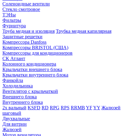
Соленоидные вентили
Стекло смотровое
ТЭНы
Фильтры
Фурнитура
Труба медная и изоляция
Трубка медная капилярная
Защитные решетки
Компрессора Danfoss
Компрессоры BRISTOL (США)
Компрессоры для кондиционеров
СК Атлант
Колонного кондиционера
Крыльчатки внешнего блока
Крыльчатки внутреннего блока
Фанкойла
Холодильника
Вентилятор с крыльчаткой
Внешнего блока
Внутреннего блока
2х вальный
KSFD
RD
RPG
RPS
RRMB
YF
YY
Жалюзей
шаговый
Двухвальные
Для витрин
Жалюзей
Мотор венилятора