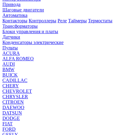
Привода
Шаговые двигатели
Автоматика
Контакторы
Контроллеры
Реле
Таймеры
Термостаты
Трансформаторы
Блоки управления и платы
Датчики
Конденсаторы электрические
Пульты
ACURA
ALFA ROMEO
AUDI
BMW
BUICK
CADILLAC
CHERY
CHEVROLET
CHRYSLER
CITROEN
DAEWOO
DATSUN
DODGE
FIAT
FORD
GEELY