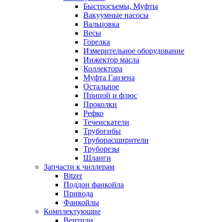
Быстросъемы, Муфты
Вакуумные насосы
Вальцовка
Весы
Горелка
Измерительное оборудование
Инжектор масла
Коллектора
Муфта Ганзена
Остальное
Припой и флюс
Проколки
Рефко
Течеискатели
Трубогибы
Труборасширители
Труборезы
Шланги
Запчасти к чиллерам
Bitzer
Поддон фанкойла
Привода
Фанкойлы
Комплектующие
Вентили