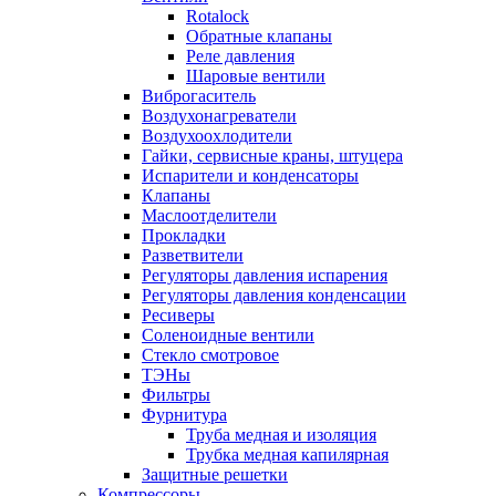
Rotalock
Обратные клапаны
Реле давления
Шаровые вентили
Виброгаситель
Воздухонагреватели
Воздухоохлодители
Гайки, сервисные краны, штуцера
Испарители и конденсаторы
Клапаны
Маслоотделители
Прокладки
Разветвители
Регуляторы давления испарения
Регуляторы давления конденсации
Ресиверы
Соленоидные вентили
Стекло смотровое
ТЭНы
Фильтры
Фурнитура
Труба медная и изоляция
Трубка медная капилярная
Защитные решетки
Компрессоры