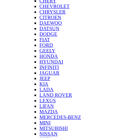
CHERY
CHEVROLET
CHRYSLER
CITROEN
DAEWOO
DATSUN
DODGE
FIAT
FORD
GEELY
HONDA
HYUNDAI
INFINITI
JAGUAR
JEEP
KIA
LADA
LAND ROVER
LEXUS
LIFAN
MAZDA
MERCEDES-BENZ
MINI
MITSUBISHI
NISSAN