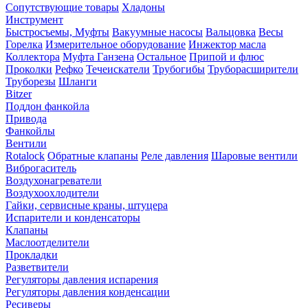
Сопутствующие товары
Хладоны
Инструмент
Быстросъемы, Муфты
Вакуумные насосы
Вальцовка
Весы
Горелка
Измерительное оборудование
Инжектор масла
Коллектора
Муфта Ганзена
Остальное
Припой и флюс
Проколки
Рефко
Течеискатели
Трубогибы
Труборасширители
Труборезы
Шланги
Bitzer
Поддон фанкойла
Привода
Фанкойлы
Вентили
Rotalock
Обратные клапаны
Реле давления
Шаровые вентили
Виброгаситель
Воздухонагреватели
Воздухоохлодители
Гайки, сервисные краны, штуцера
Испарители и конденсаторы
Клапаны
Маслоотделители
Прокладки
Разветвители
Регуляторы давления испарения
Регуляторы давления конденсации
Ресиверы