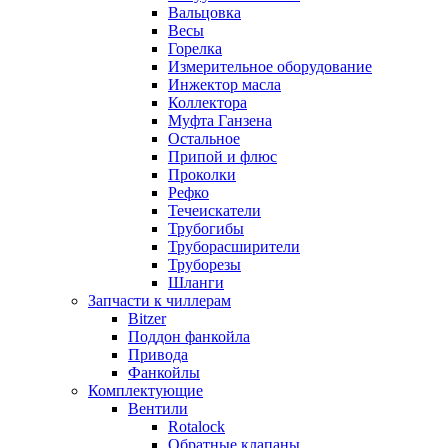
Вальцовка
Весы
Горелка
Измерительное оборудование
Инжектор масла
Коллектора
Муфта Ганзена
Остальное
Припой и флюс
Проколки
Рефко
Течеискатели
Трубогибы
Труборасширители
Труборезы
Шланги
Запчасти к чиллерам
Bitzer
Поддон фанкойла
Привода
Фанкойлы
Комплектующие
Вентили
Rotalock
Обратные клапаны