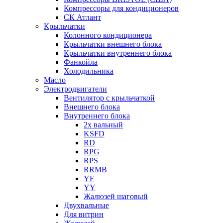
Компрессоры для кондиционеров
СК Атлант
Крыльчатки
Колонного кондиционера
Крыльчатки внешнего блока
Крыльчатки внутреннего блока
Фанкойла
Холодильника
Масло
Электродвигатели
Вентилятор с крыльчаткой
Внешнего блока
Внутреннего блока
2х вальный
KSFD
RD
RPG
RPS
RRMB
YF
YY
Жалюзей шаговый
Двухвальные
Для витрин