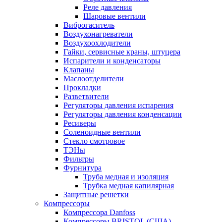
Реле давления
Шаровые вентили
Виброгаситель
Воздухонагреватели
Воздухоохлодители
Гайки, сервисные краны, штуцера
Испарители и конденсаторы
Клапаны
Маслоотделители
Прокладки
Разветвители
Регуляторы давления испарения
Регуляторы давления конденсации
Ресиверы
Соленоидные вентили
Стекло смотровое
ТЭНы
Фильтры
Фурнитура
Труба медная и изоляция
Трубка медная капилярная
Защитные решетки
Компрессоры
Компрессора Danfoss
Компрессоры BRISTOL (США)