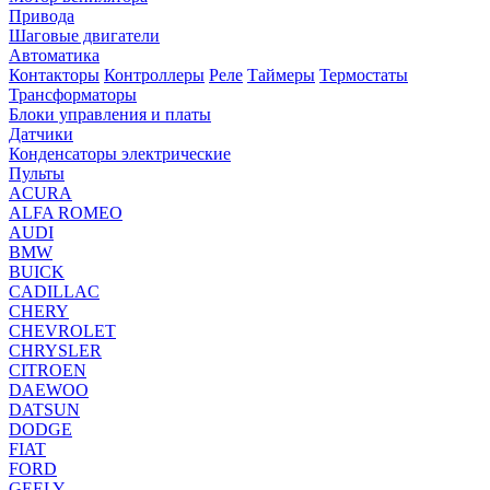
Привода
Шаговые двигатели
Автоматика
Контакторы
Контроллеры
Реле
Таймеры
Термостаты
Трансформаторы
Блоки управления и платы
Датчики
Конденсаторы электрические
Пульты
ACURA
ALFA ROMEO
AUDI
BMW
BUICK
CADILLAC
CHERY
CHEVROLET
CHRYSLER
CITROEN
DAEWOO
DATSUN
DODGE
FIAT
FORD
GEELY