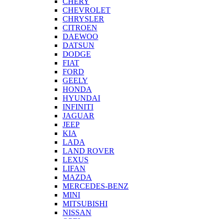
CHERY
CHEVROLET
CHRYSLER
CITROEN
DAEWOO
DATSUN
DODGE
FIAT
FORD
GEELY
HONDA
HYUNDAI
INFINITI
JAGUAR
JEEP
KIA
LADA
LAND ROVER
LEXUS
LIFAN
MAZDA
MERCEDES-BENZ
MINI
MITSUBISHI
NISSAN