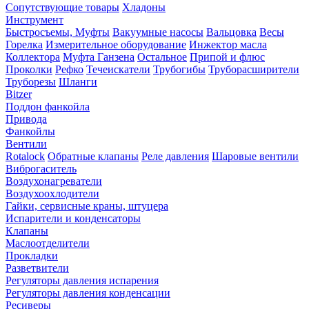
Сопутствующие товары
Хладоны
Инструмент
Быстросъемы, Муфты
Вакуумные насосы
Вальцовка
Весы
Горелка
Измерительное оборудование
Инжектор масла
Коллектора
Муфта Ганзена
Остальное
Припой и флюс
Проколки
Рефко
Течеискатели
Трубогибы
Труборасширители
Труборезы
Шланги
Bitzer
Поддон фанкойла
Привода
Фанкойлы
Вентили
Rotalock
Обратные клапаны
Реле давления
Шаровые вентили
Виброгаситель
Воздухонагреватели
Воздухоохлодители
Гайки, сервисные краны, штуцера
Испарители и конденсаторы
Клапаны
Маслоотделители
Прокладки
Разветвители
Регуляторы давления испарения
Регуляторы давления конденсации
Ресиверы