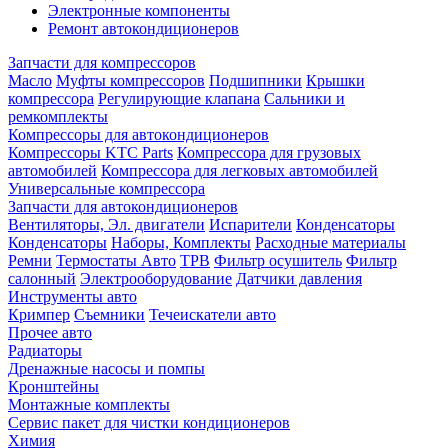
Электронные компоненты
Ремонт автокондиционеров
Запчасти для компрессоров
Масло
Муфты компрессоров
Подшипники
Крышки
компрессора
Регулирующие клапана
Сальники и
ремкомплекты
Компрессоры для автокондиционеров
Компрессоры KTC Parts
Компрессора для грузовых
автомобилей
Компрессора для легковых автомобилей
Универсальные компрессора
Запчасти для автокондиционеров
Вентиляторы, Эл. двигатели
Испарители
Конденсаторы
Конденсаторы
Наборы, Комплекты
Расходные материалы
Ремни
Термостаты Авто
ТРВ
Фильтр осушитель
Фильтр
салонный
Электрооборудование
Датчики давления
Инструменты авто
Кримпер
Съемники
Течеискатели авто
Прочее авто
Радиаторы
Дренажные насосы и помпы
Кронштейны
Монтажные комплекты
Сервис пакет для чистки кондиционеров
Химия