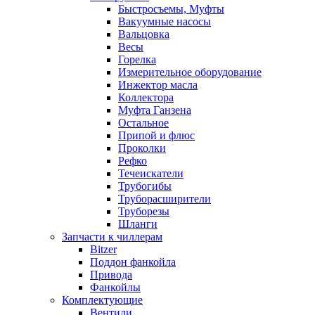
Быстросъемы, Муфты
Вакуумные насосы
Вальцовка
Весы
Горелка
Измерительное оборудование
Инжектор масла
Коллектора
Муфта Ганзена
Остальное
Припой и флюс
Проколки
Рефко
Течеискатели
Трубогибы
Труборасширители
Труборезы
Шланги
Запчасти к чиллерам
Bitzer
Поддон фанкойла
Привода
Фанкойлы
Комплектующие
Вентили