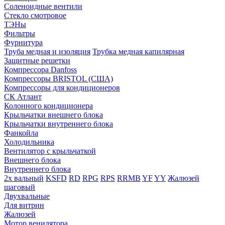
Соленоидные вентили
Стекло смотровое
ТЭНы
Фильтры
Фурнитура
Труба медная и изоляция
Трубка медная капилярная
Защитные решетки
Компрессора Danfoss
Компрессоры BRISTOL (США)
Компрессоры для кондиционеров
СК Атлант
Колонного кондиционера
Крыльчатки внешнего блока
Крыльчатки внутреннего блока
Фанкойла
Холодильника
Вентилятор с крыльчаткой
Внешнего блока
Внутреннего блока
2х вальный
KSFD
RD
RPG
RPS
RRMB
YF
YY
Жалюзей
шаговый
Двухвальные
Для витрин
Жалюзей
Мотор венилятора