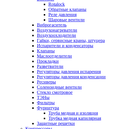
Rotalock
Обратные клапаны
Реле давления
Шаровые вентили
Виброгаситель
Воздухонагреватели
Воздухоохлодители
Гайки, сервисные краны, штуцера
Испарители и конденсаторы
Клапаны
Маслоотделители
Прокладки
Разветвители
Регуляторы давления испарения
Регуляторы давления конденсации
Ресиверы
Соленоидные вентили
Стекло смотровое
ТЭНы
Фильтры
Фурнитура
Труба медная и изоляция
Трубка медная капилярная
Защитные решетки
Компрессоры