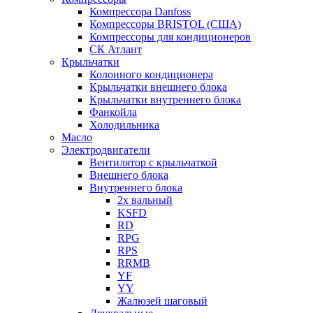
Компрессора Danfoss
Компрессоры BRISTOL (США)
Компрессоры для кондиционеров
СК Атлант
Крыльчатки
Колонного кондиционера
Крыльчатки внешнего блока
Крыльчатки внутреннего блока
Фанкойла
Холодильника
Масло
Электродвигатели
Вентилятор с крыльчаткой
Внешнего блока
Внутреннего блока
2х вальный
KSFD
RD
RPG
RPS
RRMB
YF
YY
Жалюзей шаговый