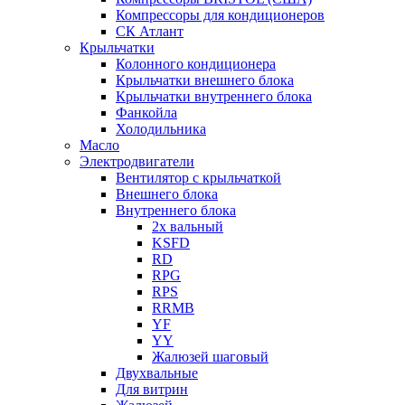
Компрессоры для кондиционеров
СК Атлант
Крыльчатки
Колонного кондиционера
Крыльчатки внешнего блока
Крыльчатки внутреннего блока
Фанкойла
Холодильника
Масло
Электродвигатели
Вентилятор с крыльчаткой
Внешнего блока
Внутреннего блока
2х вальный
KSFD
RD
RPG
RPS
RRMB
YF
YY
Жалюзей шаговый
Двухвальные
Для витрин