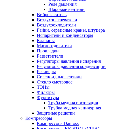
Реле давления
Шаровые вентили
Виброгаситель
Воздухонагреватели
Воздухоохлодители
Гайки, сервисные краны, штуцера
Испарители и конденсаторы
Клапаны
Маслоотделители
Прокладки
Разветвители
Регуляторы давления испарения
Регуляторы давления конденсации
Ресиверы
Соленоидные вентили
Стекло смотровое
ТЭНы
Фильтры
Фурнитура
Труба медная и изоляция
Трубка медная капилярная
Защитные решетки
Компрессоры
Компрессора Danfoss
Компрессоры BRISTOL (США)