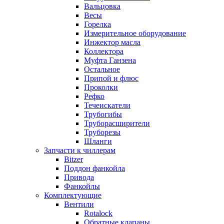
Вальцовка
Весы
Горелка
Измерительное оборудование
Инжектор масла
Коллектора
Муфта Ганзена
Остальное
Припой и флюс
Проколки
Рефко
Течеискатели
Трубогибы
Труборасширители
Труборезы
Шланги
Запчасти к чиллерам
Bitzer
Поддон фанкойла
Привода
Фанкойлы
Комплектующие
Вентили
Rotalock
Обратные клапаны