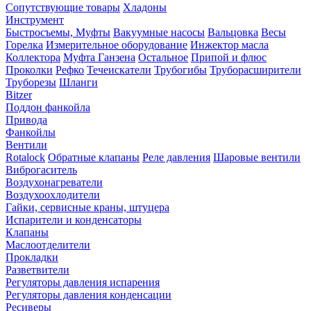
Сопутствующие товары
Хладоны
Инструмент
Быстросъемы, Муфты
Вакуумные насосы
Вальцовка
Весы
Горелка
Измерительное оборудование
Инжектор масла
Коллектора
Муфта Ганзена
Остальное
Припой и флюс
Проколки
Рефко
Течеискатели
Трубогибы
Труборасширители
Труборезы
Шланги
Bitzer
Поддон фанкойла
Привода
Фанкойлы
Вентили
Rotalock
Обратные клапаны
Реле давления
Шаровые вентили
Виброгаситель
Воздухонагреватели
Воздухоохлодители
Гайки, сервисные краны, штуцера
Испарители и конденсаторы
Клапаны
Маслоотделители
Прокладки
Разветвители
Регуляторы давления испарения
Регуляторы давления конденсации
Ресиверы