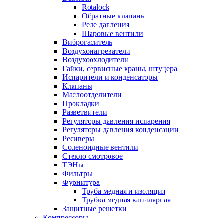
Rotalock
Обратные клапаны
Реле давления
Шаровые вентили
Виброгаситель
Воздухонагреватели
Воздухоохлодители
Гайки, сервисные краны, штуцера
Испарители и конденсаторы
Клапаны
Маслоотделители
Прокладки
Разветвители
Регуляторы давления испарения
Регуляторы давления конденсации
Ресиверы
Соленоидные вентили
Стекло смотровое
ТЭНы
Фильтры
Фурнитура
Труба медная и изоляция
Трубка медная капилярная
Защитные решетки
Компрессоры