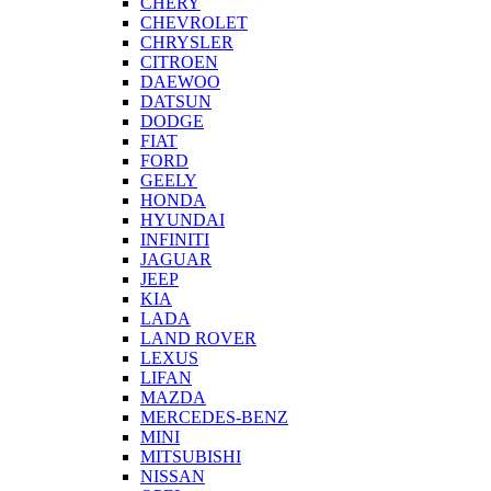
CHERY
CHEVROLET
CHRYSLER
CITROEN
DAEWOO
DATSUN
DODGE
FIAT
FORD
GEELY
HONDA
HYUNDAI
INFINITI
JAGUAR
JEEP
KIA
LADA
LAND ROVER
LEXUS
LIFAN
MAZDA
MERCEDES-BENZ
MINI
MITSUBISHI
NISSAN