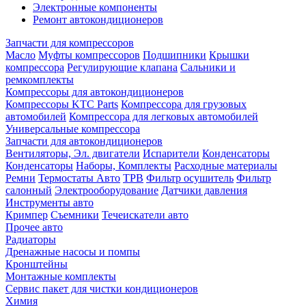
Электронные компоненты
Ремонт автокондиционеров
Запчасти для компрессоров
Масло
Муфты компрессоров
Подшипники
Крышки
компрессора
Регулирующие клапана
Сальники и
ремкомплекты
Компрессоры для автокондиционеров
Компрессоры KTC Parts
Компрессора для грузовых
автомобилей
Компрессора для легковых автомобилей
Универсальные компрессора
Запчасти для автокондиционеров
Вентиляторы, Эл. двигатели
Испарители
Конденсаторы
Конденсаторы
Наборы, Комплекты
Расходные материалы
Ремни
Термостаты Авто
ТРВ
Фильтр осушитель
Фильтр
салонный
Электрооборудование
Датчики давления
Инструменты авто
Кримпер
Съемники
Течеискатели авто
Прочее авто
Радиаторы
Дренажные насосы и помпы
Кронштейны
Монтажные комплекты
Сервис пакет для чистки кондиционеров
Химия