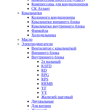
Компрессоры для кондиционеров
СК Атлант
Крыльчатки
Колонного кондиционера
Крыльчатки внешнего блока
Крыльчатки внутреннего блока
Фанкойла
Холодильника
Масло
Электродвигатели
Вентилятор с крыльчаткой
Внешнего блока
Внутреннего блока
2х вальный
KSFD
RD
RPG
RPS
RRMB
YF
YY
Жалюзей шаговый
Двухвальные
Для витрин