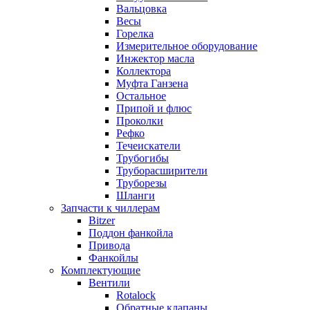
Вальцовка
Весы
Горелка
Измерительное оборудование
Инжектор масла
Коллектора
Муфта Ганзена
Остальное
Припой и флюс
Проколки
Рефко
Течеискатели
Трубогибы
Труборасширители
Труборезы
Шланги
Запчасти к чиллерам
Bitzer
Поддон фанкойла
Привода
Фанкойлы
Комплектующие
Вентили
Rotalock
Обратные клапаны