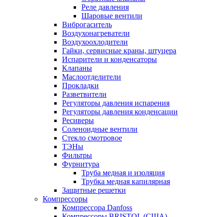
Реле давления
Шаровые вентили
Виброгаситель
Воздухонагреватели
Воздухоохлодители
Гайки, сервисные краны, штуцера
Испарители и конденсаторы
Клапаны
Маслоотделители
Прокладки
Разветвители
Регуляторы давления испарения
Регуляторы давления конденсации
Ресиверы
Соленоидные вентили
Стекло смотровое
ТЭНы
Фильтры
Фурнитура
Труба медная и изоляция
Трубка медная капилярная
Защитные решетки
Компрессоры
Компрессора Danfoss
Компрессоры BRISTOL (США)