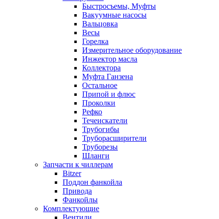
Быстросъемы, Муфты
Вакуумные насосы
Вальцовка
Весы
Горелка
Измерительное оборудование
Инжектор масла
Коллектора
Муфта Ганзена
Остальное
Припой и флюс
Проколки
Рефко
Течеискатели
Трубогибы
Труборасширители
Труборезы
Шланги
Запчасти к чиллерам
Bitzer
Поддон фанкойла
Привода
Фанкойлы
Комплектующие
Вентили