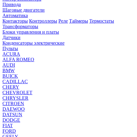
Привода
Шаговые двигатели
Автоматика
Контакторы
Контроллеры
Реле
Таймеры
Термостаты
Трансформаторы
Блоки управления и платы
Датчики
Конденсаторы электрические
Пульты
ACURA
ALFA ROMEO
AUDI
BMW
BUICK
CADILLAC
CHERY
CHEVROLET
CHRYSLER
CITROEN
DAEWOO
DATSUN
DODGE
FIAT
FORD
GEELY