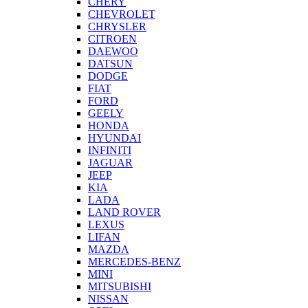
CHERY
CHEVROLET
CHRYSLER
CITROEN
DAEWOO
DATSUN
DODGE
FIAT
FORD
GEELY
HONDA
HYUNDAI
INFINITI
JAGUAR
JEEP
KIA
LADA
LAND ROVER
LEXUS
LIFAN
MAZDA
MERCEDES-BENZ
MINI
MITSUBISHI
NISSAN