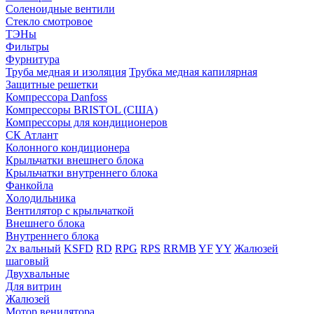
Соленоидные вентили
Стекло смотровое
ТЭНы
Фильтры
Фурнитура
Труба медная и изоляция
Трубка медная капилярная
Защитные решетки
Компрессора Danfoss
Компрессоры BRISTOL (США)
Компрессоры для кондиционеров
СК Атлант
Колонного кондиционера
Крыльчатки внешнего блока
Крыльчатки внутреннего блока
Фанкойла
Холодильника
Вентилятор с крыльчаткой
Внешнего блока
Внутреннего блока
2х вальный
KSFD
RD
RPG
RPS
RRMB
YF
YY
Жалюзей
шаговый
Двухвальные
Для витрин
Жалюзей
Мотор венилятора