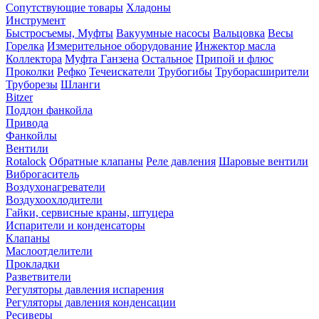
Сопутствующие товары
Хладоны
Инструмент
Быстросъемы, Муфты
Вакуумные насосы
Вальцовка
Весы
Горелка
Измерительное оборудование
Инжектор масла
Коллектора
Муфта Ганзена
Остальное
Припой и флюс
Проколки
Рефко
Течеискатели
Трубогибы
Труборасширители
Труборезы
Шланги
Bitzer
Поддон фанкойла
Привода
Фанкойлы
Вентили
Rotalock
Обратные клапаны
Реле давления
Шаровые вентили
Виброгаситель
Воздухонагреватели
Воздухоохлодители
Гайки, сервисные краны, штуцера
Испарители и конденсаторы
Клапаны
Маслоотделители
Прокладки
Разветвители
Регуляторы давления испарения
Регуляторы давления конденсации
Ресиверы