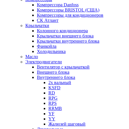
Компрессора Danfoss
Компрессоры BRISTOL (США)
Компрессоры для кондиционеров
СК Атлант
Крыльчатки
Колонного кондиционера
Крыльчатки внешнего блока
Крыльчатки внутреннего блока
Фанкойла
Холодильника
Масло
Электродвигатели
Вентилятор с крыльчаткой
Внешнего блока
Внутреннего блока
2х вальный
KSFD
RD
RPG
RPS
RRMB
YF
YY
Жалюзей шаговый