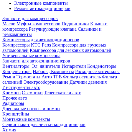
Электронные компоненты
Ремонт автокондиционеров
Запчасти для компрессоров
Масло
Муфты компрессоров
Подшипники
Крышки
компрессора
Регулирующие клапана
Сальники и
ремкомплекты
Компрессоры для автокондиционеров
Компрессоры KTC Parts
Компрессора для грузовых
автомобилей
Компрессора для легковых автомобилей
Универсальные компрессора
Запчасти для автокондиционеров
Вентиляторы, Эл. двигатели
Испарители
Конденсаторы
Конденсаторы
Наборы, Комплекты
Расходные материалы
Ремни
Термостаты Авто
ТРВ
Фильтр осушитель
Фильтр
салонный
Электрооборудование
Датчики давления
Инструменты авто
Кримпер
Съемники
Течеискатели авто
Прочее авто
Радиаторы
Дренажные насосы и помпы
Кронштейны
Монтажные комплекты
Сервис пакет для чистки кондиционеров
Химия