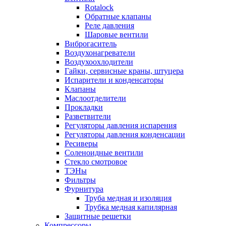
Rotalock
Обратные клапаны
Реле давления
Шаровые вентили
Виброгаситель
Воздухонагреватели
Воздухоохлодители
Гайки, сервисные краны, штуцера
Испарители и конденсаторы
Клапаны
Маслоотделители
Прокладки
Разветвители
Регуляторы давления испарения
Регуляторы давления конденсации
Ресиверы
Соленоидные вентили
Стекло смотровое
ТЭНы
Фильтры
Фурнитура
Труба медная и изоляция
Трубка медная капилярная
Защитные решетки
Компрессоры