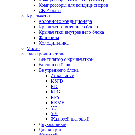
Компрессоры для кондиционеров
СК Атлант
Крыльчатки
Колонного кондиционера
Крыльчатки внешнего блока
Крыльчатки внутреннего блока
Фанкойла
Холодильника
Масло
Электродвигатели
Вентилятор с крыльчаткой
Внешнего блока
Внутреннего блока
2х вальный
KSFD
RD
RPG
RPS
RRMB
YF
YY
Жалюзей шаговый
Двухвальные
Для витрин