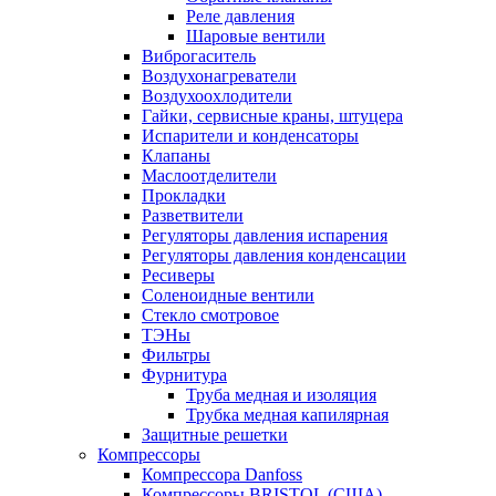
Реле давления
Шаровые вентили
Виброгаситель
Воздухонагреватели
Воздухоохлодители
Гайки, сервисные краны, штуцера
Испарители и конденсаторы
Клапаны
Маслоотделители
Прокладки
Разветвители
Регуляторы давления испарения
Регуляторы давления конденсации
Ресиверы
Соленоидные вентили
Стекло смотровое
ТЭНы
Фильтры
Фурнитура
Труба медная и изоляция
Трубка медная капилярная
Защитные решетки
Компрессоры
Компрессора Danfoss
Компрессоры BRISTOL (США)