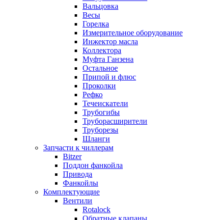
Вальцовка
Весы
Горелка
Измерительное оборудование
Инжектор масла
Коллектора
Муфта Ганзена
Остальное
Припой и флюс
Проколки
Рефко
Течеискатели
Трубогибы
Труборасширители
Труборезы
Шланги
Запчасти к чиллерам
Bitzer
Поддон фанкойла
Привода
Фанкойлы
Комплектующие
Вентили
Rotalock
Обратные клапаны