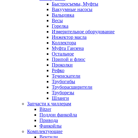
Быстросъемы, Муфты
Вакуумные насосы
Вальцовка
Весы
Горелка
Измерительное оборудование
Инжектор масла
Коллектора
Муфта Ганзена
Остальное
Припой и флюс
Проколки
Рефко
Течеискатели
Трубогибы
Труборасширители
Труборезы
Шланги
Запчасти к чиллерам
Bitzer
Поддон фанкойла
Привода
Фанкойлы
Комплектующие
Вентили