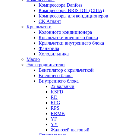
Компрессора Danfoss
Компрессоры BRISTOL (США)
Компрессоры для кондиционеров
СК Атлант
Крыльчатки
Колонного кондиционера
Крыльчатки внешнего блока
Крыльчатки внутреннего блока
Фанкойла
Холодильника
Масло
Электродвигатели
Вентилятор с крыльчаткой
Внешнего блока
Внутреннего блока
2х вальный
KSFD
RD
RPG
RPS
RRMB
YF
YY
Жалюзей шаговый