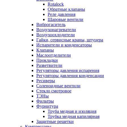
Rotalock
Обратные клапаны
Реле давления
Шаровые вентили
Виброгаситель
Воздухонагреватели
Воздухоохлодители
Гайки, сервисные краны, штуцера
Испарители и конденсаторы
Клапаны
Маслоотделители
Прокладки
Разветвители
Регуляторы давления испарения
Регуляторы давления конденсации
Ресиверы
Соленоидные вентили
Стекло смотровое
ТЭНы
Фильтры
Фурнитура
Труба медная и изоляция
Трубка медная капилярная
Защитные решетки
Компрессоры