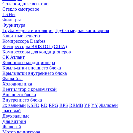
Соленоидные вентили
Стекло смотровое
ТЭНы
Фильтры
Фурнитура
Труба медная и изоляция
Трубка медная капилярная
Защитные решетки
Компрессора Danfoss
Компрессоры BRISTOL (США)
Компрессоры для кондиционеров
СК Атлант
Колонного кондиционера
Крыльчатки внешнего блока
Крыльчатки внутреннего блока
Фанкойла
Холодильника
Вентилятор с крыльчаткой
Внешнего блока
Внутреннего блока
2х вальный
KSFD
RD
RPG
RPS
RRMB
YF
YY
Жалюзей
шаговый
Двухвальные
Для витрин
Жалюзей
Мотор венилятора