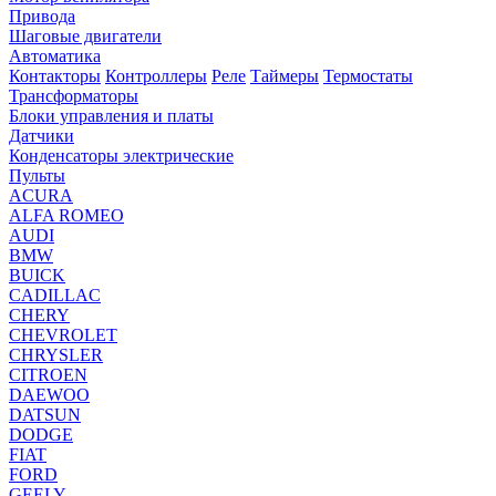
Привода
Шаговые двигатели
Автоматика
Контакторы
Контроллеры
Реле
Таймеры
Термостаты
Трансформаторы
Блоки управления и платы
Датчики
Конденсаторы электрические
Пульты
ACURA
ALFA ROMEO
AUDI
BMW
BUICK
CADILLAC
CHERY
CHEVROLET
CHRYSLER
CITROEN
DAEWOO
DATSUN
DODGE
FIAT
FORD
GEELY