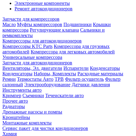
Электронные компоненты
Ремонт автокондиционеров
Запчасти для компрессоров
Масло
Муфты компрессоров
Подшипники
Крышки
компрессора
Регулирующие клапана
Сальники и
ремкомплекты
Компрессоры для автокондиционеров
Компрессоры KTC Parts
Компрессора для грузовых
автомобилей
Компрессора для легковых автомобилей
Универсальные компрессора
Запчасти для автокондиционеров
Вентиляторы, Эл. двигатели
Испарители
Конденсаторы
Конденсаторы
Наборы, Комплекты
Расходные материалы
Ремни
Термостаты Авто
ТРВ
Фильтр осушитель
Фильтр
салонный
Электрооборудование
Датчики давления
Инструменты авто
Кримпер
Съемники
Течеискатели авто
Прочее авто
Радиаторы
Дренажные насосы и помпы
Кронштейны
Монтажные комплекты
Сервис пакет для чистки кондиционеров
Химия