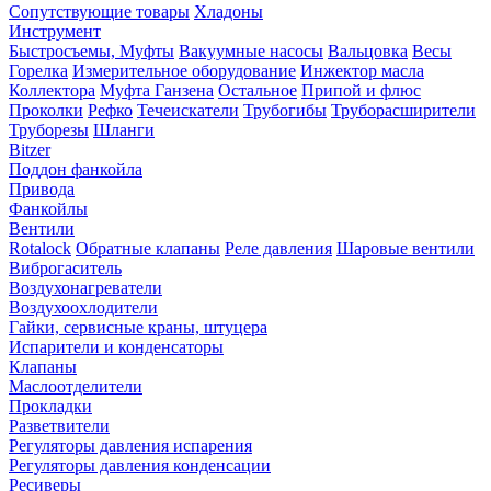
Сопутствующие товары
Хладоны
Инструмент
Быстросъемы, Муфты
Вакуумные насосы
Вальцовка
Весы
Горелка
Измерительное оборудование
Инжектор масла
Коллектора
Муфта Ганзена
Остальное
Припой и флюс
Проколки
Рефко
Течеискатели
Трубогибы
Труборасширители
Труборезы
Шланги
Bitzer
Поддон фанкойла
Привода
Фанкойлы
Вентили
Rotalock
Обратные клапаны
Реле давления
Шаровые вентили
Виброгаситель
Воздухонагреватели
Воздухоохлодители
Гайки, сервисные краны, штуцера
Испарители и конденсаторы
Клапаны
Маслоотделители
Прокладки
Разветвители
Регуляторы давления испарения
Регуляторы давления конденсации
Ресиверы