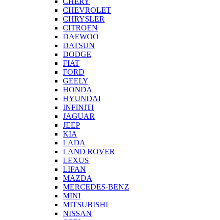
CHERY
CHEVROLET
CHRYSLER
CITROEN
DAEWOO
DATSUN
DODGE
FIAT
FORD
GEELY
HONDA
HYUNDAI
INFINITI
JAGUAR
JEEP
KIA
LADA
LAND ROVER
LEXUS
LIFAN
MAZDA
MERCEDES-BENZ
MINI
MITSUBISHI
NISSAN