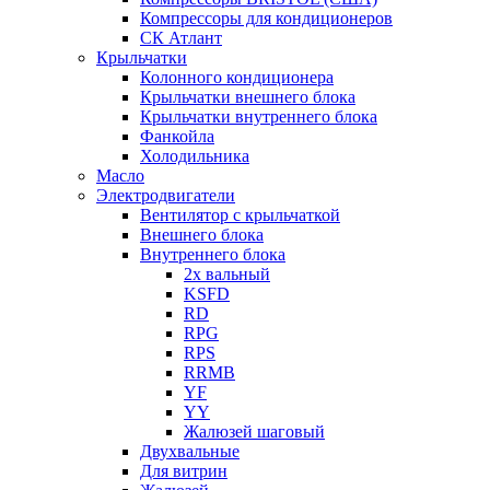
Компрессоры для кондиционеров
СК Атлант
Крыльчатки
Колонного кондиционера
Крыльчатки внешнего блока
Крыльчатки внутреннего блока
Фанкойла
Холодильника
Масло
Электродвигатели
Вентилятор с крыльчаткой
Внешнего блока
Внутреннего блока
2х вальный
KSFD
RD
RPG
RPS
RRMB
YF
YY
Жалюзей шаговый
Двухвальные
Для витрин