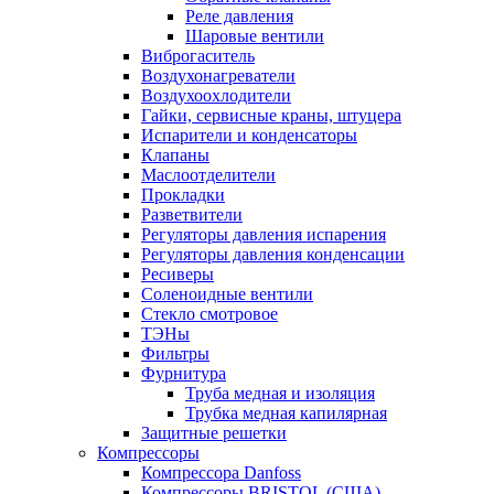
Реле давления
Шаровые вентили
Виброгаситель
Воздухонагреватели
Воздухоохлодители
Гайки, сервисные краны, штуцера
Испарители и конденсаторы
Клапаны
Маслоотделители
Прокладки
Разветвители
Регуляторы давления испарения
Регуляторы давления конденсации
Ресиверы
Соленоидные вентили
Стекло смотровое
ТЭНы
Фильтры
Фурнитура
Труба медная и изоляция
Трубка медная капилярная
Защитные решетки
Компрессоры
Компрессора Danfoss
Компрессоры BRISTOL (США)