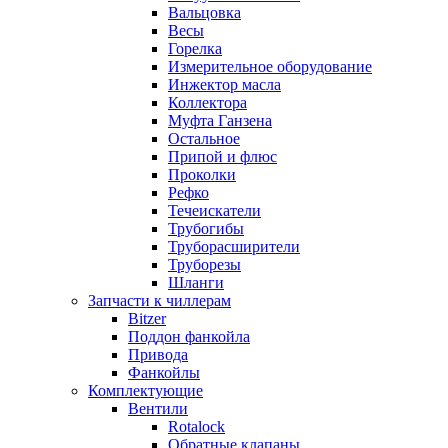
Вальцовка
Весы
Горелка
Измерительное оборудование
Инжектор масла
Коллектора
Муфта Ганзена
Остальное
Припой и флюс
Проколки
Рефко
Течеискатели
Трубогибы
Труборасширители
Труборезы
Шланги
Запчасти к чиллерам
Bitzer
Поддон фанкойла
Привода
Фанкойлы
Комплектующие
Вентили
Rotalock
Обратные клапаны