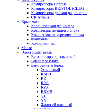
Компрессора Danfoss
Компрессоры BRISTOL (США)
Компрессоры для кондиционеров
СК Атлант
Крыльчатки
Колонного кондиционера
Крыльчатки внешнего блока
Крыльчатки внутреннего блока
Фанкойла
Холодильника
Масло
Электродвигатели
Вентилятор с крыльчаткой
Внешнего блока
Внутреннего блока
2х вальный
KSFD
RD
RPG
RPS
RRMB
YF
YY
Жалюзей шаговый