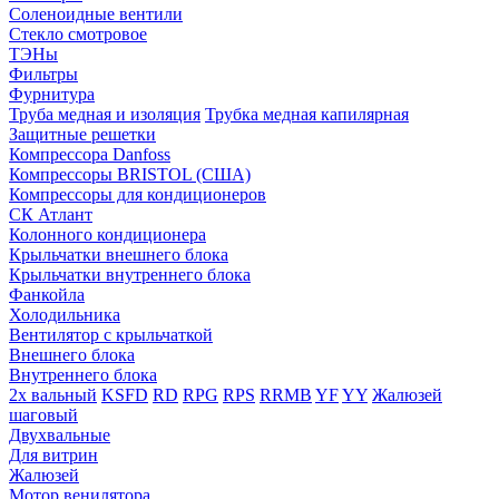
Соленоидные вентили
Стекло смотровое
ТЭНы
Фильтры
Фурнитура
Труба медная и изоляция
Трубка медная капилярная
Защитные решетки
Компрессора Danfoss
Компрессоры BRISTOL (США)
Компрессоры для кондиционеров
СК Атлант
Колонного кондиционера
Крыльчатки внешнего блока
Крыльчатки внутреннего блока
Фанкойла
Холодильника
Вентилятор с крыльчаткой
Внешнего блока
Внутреннего блока
2х вальный
KSFD
RD
RPG
RPS
RRMB
YF
YY
Жалюзей
шаговый
Двухвальные
Для витрин
Жалюзей
Мотор венилятора