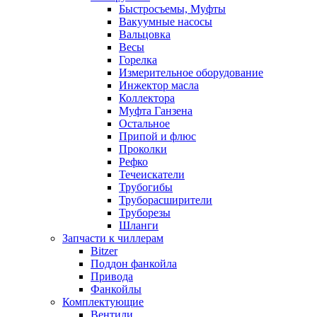
Быстросъемы, Муфты
Вакуумные насосы
Вальцовка
Весы
Горелка
Измерительное оборудование
Инжектор масла
Коллектора
Муфта Ганзена
Остальное
Припой и флюс
Проколки
Рефко
Течеискатели
Трубогибы
Труборасширители
Труборезы
Шланги
Запчасти к чиллерам
Bitzer
Поддон фанкойла
Привода
Фанкойлы
Комплектующие
Вентили