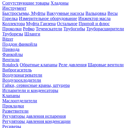
Сопутствующие товары
Хладоны
Инструмент
Быстросъемы, Муфты
Вакуумные насосы
Вальцовка
Весы
Горелка
Измерительное оборудование
Инжектор масла
Коллектора
Муфта Ганзена
Остальное
Припой и флюс
Проколки
Рефко
Течеискатели
Трубогибы
Труборасширители
Труборезы
Шланги
Bitzer
Поддон фанкойла
Привода
Фанкойлы
Вентили
Rotalock
Обратные клапаны
Реле давления
Шаровые вентили
Виброгаситель
Воздухонагреватели
Воздухоохлодители
Гайки, сервисные краны, штуцера
Испарители и конденсаторы
Клапаны
Маслоотделители
Прокладки
Разветвители
Регуляторы давления испарения
Регуляторы давления конденсации
Ресиверы