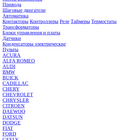
Привода
Шаговые двигатели
Автоматика
Контакторы
Контроллеры
Реле
Таймеры
Термостаты
Трансформаторы
Блоки управления и платы
Датчики
Конденсаторы электрические
Пульты
ACURA
ALFA ROMEO
AUDI
BMW
BUICK
CADILLAC
CHERY
CHEVROLET
CHRYSLER
CITROEN
DAEWOO
DATSUN
DODGE
FIAT
FORD
GEELY