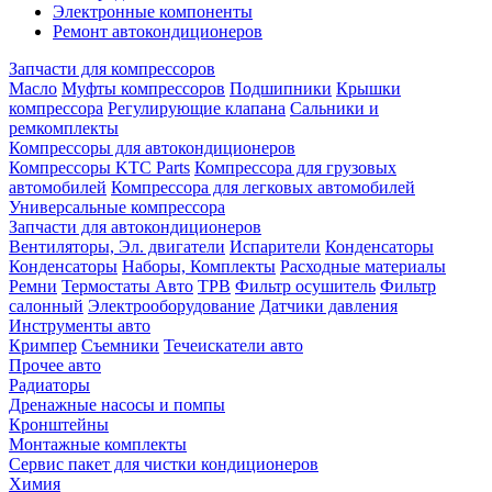
Электронные компоненты
Ремонт автокондиционеров
Запчасти для компрессоров
Масло
Муфты компрессоров
Подшипники
Крышки
компрессора
Регулирующие клапана
Сальники и
ремкомплекты
Компрессоры для автокондиционеров
Компрессоры KTC Parts
Компрессора для грузовых
автомобилей
Компрессора для легковых автомобилей
Универсальные компрессора
Запчасти для автокондиционеров
Вентиляторы, Эл. двигатели
Испарители
Конденсаторы
Конденсаторы
Наборы, Комплекты
Расходные материалы
Ремни
Термостаты Авто
ТРВ
Фильтр осушитель
Фильтр
салонный
Электрооборудование
Датчики давления
Инструменты авто
Кримпер
Съемники
Течеискатели авто
Прочее авто
Радиаторы
Дренажные насосы и помпы
Кронштейны
Монтажные комплекты
Сервис пакет для чистки кондиционеров
Химия