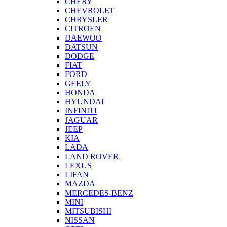
CHERY
CHEVROLET
CHRYSLER
CITROEN
DAEWOO
DATSUN
DODGE
FIAT
FORD
GEELY
HONDA
HYUNDAI
INFINITI
JAGUAR
JEEP
KIA
LADA
LAND ROVER
LEXUS
LIFAN
MAZDA
MERCEDES-BENZ
MINI
MITSUBISHI
NISSAN