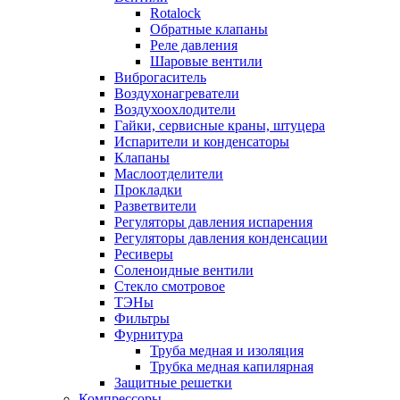
Rotalock
Обратные клапаны
Реле давления
Шаровые вентили
Виброгаситель
Воздухонагреватели
Воздухоохлодители
Гайки, сервисные краны, штуцера
Испарители и конденсаторы
Клапаны
Маслоотделители
Прокладки
Разветвители
Регуляторы давления испарения
Регуляторы давления конденсации
Ресиверы
Соленоидные вентили
Стекло смотровое
ТЭНы
Фильтры
Фурнитура
Труба медная и изоляция
Трубка медная капилярная
Защитные решетки
Компрессоры