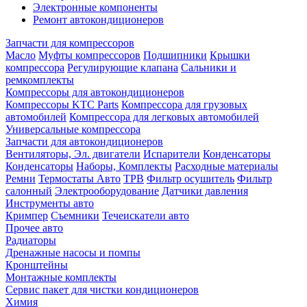
Электронные компоненты
Ремонт автокондиционеров
Запчасти для компрессоров
Масло
Муфты компрессоров
Подшипники
Крышки
компрессора
Регулирующие клапана
Сальники и
ремкомплекты
Компрессоры для автокондиционеров
Компрессоры KTC Parts
Компрессора для грузовых
автомобилей
Компрессора для легковых автомобилей
Универсальные компрессора
Запчасти для автокондиционеров
Вентиляторы, Эл. двигатели
Испарители
Конденсаторы
Конденсаторы
Наборы, Комплекты
Расходные материалы
Ремни
Термостаты Авто
ТРВ
Фильтр осушитель
Фильтр
салонный
Электрооборудование
Датчики давления
Инструменты авто
Кримпер
Съемники
Течеискатели авто
Прочее авто
Радиаторы
Дренажные насосы и помпы
Кронштейны
Монтажные комплекты
Сервис пакет для чистки кондиционеров
Химия