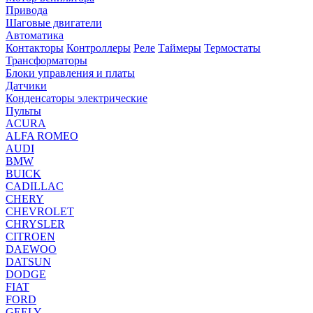
Привода
Шаговые двигатели
Автоматика
Контакторы
Контроллеры
Реле
Таймеры
Термостаты
Трансформаторы
Блоки управления и платы
Датчики
Конденсаторы электрические
Пульты
ACURA
ALFA ROMEO
AUDI
BMW
BUICK
CADILLAC
CHERY
CHEVROLET
CHRYSLER
CITROEN
DAEWOO
DATSUN
DODGE
FIAT
FORD
GEELY