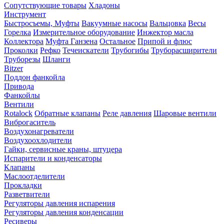
Сопутствующие товары
Хладоны
Инструмент
Быстросъемы, Муфты
Вакуумные насосы
Вальцовка
Весы
Горелка
Измерительное оборудование
Инжектор масла
Коллектора
Муфта Ганзена
Остальное
Припой и флюс
Проколки
Рефко
Течеискатели
Трубогибы
Труборасширители
Труборезы
Шланги
Bitzer
Поддон фанкойла
Привода
Фанкойлы
Вентили
Rotalock
Обратные клапаны
Реле давления
Шаровые вентили
Виброгаситель
Воздухонагреватели
Воздухоохлодители
Гайки, сервисные краны, штуцера
Испарители и конденсаторы
Клапаны
Маслоотделители
Прокладки
Разветвители
Регуляторы давления испарения
Регуляторы давления конденсации
Ресиверы