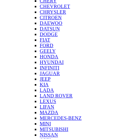
CHERY
CHEVROLET
CHRYSLER
CITROEN
DAEWOO
DATSUN
DODGE
FIAT
FORD
GEELY
HONDA
HYUNDAI
INFINITI
JAGUAR
JEEP
KIA
LADA
LAND ROVER
LEXUS
LIFAN
MAZDA
MERCEDES-BENZ
MINI
MITSUBISHI
NISSAN