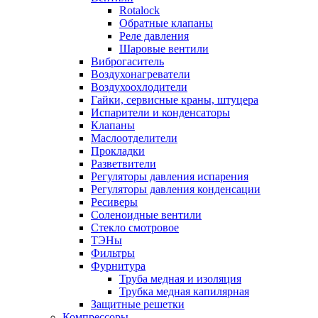
Rotalock
Обратные клапаны
Реле давления
Шаровые вентили
Виброгаситель
Воздухонагреватели
Воздухоохлодители
Гайки, сервисные краны, штуцера
Испарители и конденсаторы
Клапаны
Маслоотделители
Прокладки
Разветвители
Регуляторы давления испарения
Регуляторы давления конденсации
Ресиверы
Соленоидные вентили
Стекло смотровое
ТЭНы
Фильтры
Фурнитура
Труба медная и изоляция
Трубка медная капилярная
Защитные решетки
Компрессоры