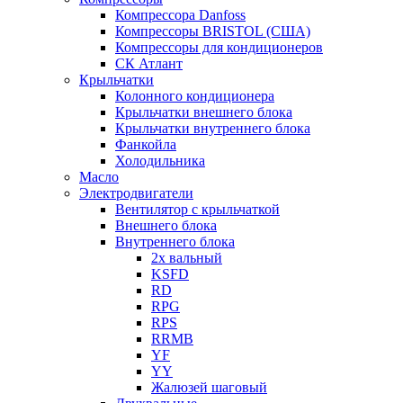
Компрессора Danfoss
Компрессоры BRISTOL (США)
Компрессоры для кондиционеров
СК Атлант
Крыльчатки
Колонного кондиционера
Крыльчатки внешнего блока
Крыльчатки внутреннего блока
Фанкойла
Холодильника
Масло
Электродвигатели
Вентилятор с крыльчаткой
Внешнего блока
Внутреннего блока
2х вальный
KSFD
RD
RPG
RPS
RRMB
YF
YY
Жалюзей шаговый