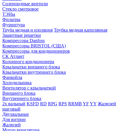
Соленоидные вентили
Стекло смотровое
ТЭНы
Фильтры
Фурнитура
Труба медная и изоляция
Трубка медная капилярная
Защитные решетки
Компрессора Danfoss
Компрессоры BRISTOL (США)
Компрессоры для кондиционеров
СК Атлант
Колонного кондиционера
Крыльчатки внешнего блока
Крыльчатки внутреннего блока
Фанкойла
Холодильника
Вентилятор с крыльчаткой
Внешнего блока
Внутреннего блока
2х вальный
KSFD
RD
RPG
RPS
RRMB
YF
YY
Жалюзей
шаговый
Двухвальные
Для витрин
Жалюзей
Мотор венилятора