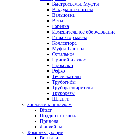
Быстросъемы, Муфты
Вакуумные насосы
Вальцовка
Весы
Горелка
Измерительное оборудование
Инжектор масла
Коллектора
Муфта Ганзена
Остальное
Припой и флюс
Проколки
Рефко
Течеискатели
Трубогибы
Труборасширители
Труборезы
Шланги
Запчасти к чиллерам
Bitzer
Поддон фанкойла
Привода
Фанкойлы
Комплектующие
Вентили