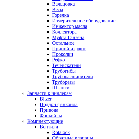
Вальцовка
Весы
Горелка
Измерительное оборудование
Инжектор масла
Коллектора
Муфта Ганзена
Остальное
Припой и флюс
Проколки
Рефко
Течеискатели
Трубогибы
Труборасширители
Труборезы
Шланги
Запчасти к чиллерам
Bitzer
Поддон фанкойла
Привода
Фанкойлы
Комплектующие
Вентили
Rotalock
Обратные клапаны