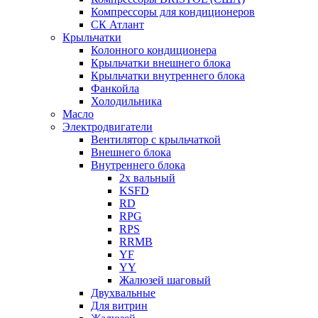
Компрессоры для кондиционеров
СК Атлант
Крыльчатки
Колонного кондиционера
Крыльчатки внешнего блока
Крыльчатки внутреннего блока
Фанкойла
Холодильника
Масло
Электродвигатели
Вентилятор с крыльчаткой
Внешнего блока
Внутреннего блока
2х вальный
KSFD
RD
RPG
RPS
RRMB
YF
YY
Жалюзей шаговый
Двухвальные
Для витрин