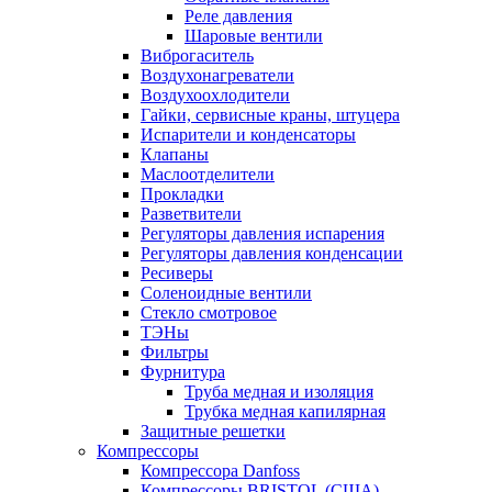
Реле давления
Шаровые вентили
Виброгаситель
Воздухонагреватели
Воздухоохлодители
Гайки, сервисные краны, штуцера
Испарители и конденсаторы
Клапаны
Маслоотделители
Прокладки
Разветвители
Регуляторы давления испарения
Регуляторы давления конденсации
Ресиверы
Соленоидные вентили
Стекло смотровое
ТЭНы
Фильтры
Фурнитура
Труба медная и изоляция
Трубка медная капилярная
Защитные решетки
Компрессоры
Компрессора Danfoss
Компрессоры BRISTOL (США)