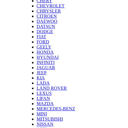
CHERY
CHEVROLET
CHRYSLER
CITROEN
DAEWOO
DATSUN
DODGE
FIAT
FORD
GEELY
HONDA
HYUNDAI
INFINITI
JAGUAR
JEEP
KIA
LADA
LAND ROVER
LEXUS
LIFAN
MAZDA
MERCEDES-BENZ
MINI
MITSUBISHI
NISSAN