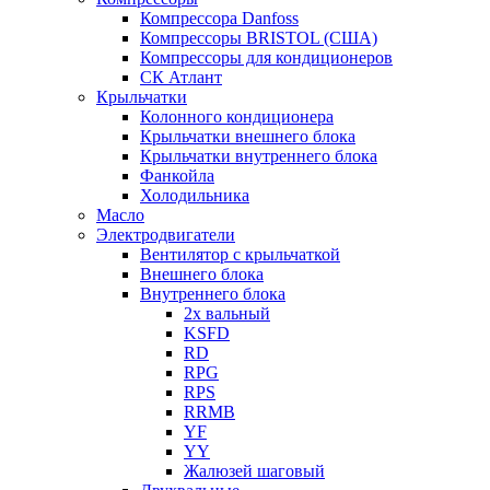
Компрессора Danfoss
Компрессоры BRISTOL (США)
Компрессоры для кондиционеров
СК Атлант
Крыльчатки
Колонного кондиционера
Крыльчатки внешнего блока
Крыльчатки внутреннего блока
Фанкойла
Холодильника
Масло
Электродвигатели
Вентилятор с крыльчаткой
Внешнего блока
Внутреннего блока
2х вальный
KSFD
RD
RPG
RPS
RRMB
YF
YY
Жалюзей шаговый