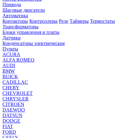
Привода
Шаговые двигатели
Автоматика
Контакторы
Контроллеры
Реле
Таймеры
Термостаты
Трансформаторы
Блоки управления и платы
Датчики
Конденсаторы электрические
Пульты
ACURA
ALFA ROMEO
AUDI
BMW
BUICK
CADILLAC
CHERY
CHEVROLET
CHRYSLER
CITROEN
DAEWOO
DATSUN
DODGE
FIAT
FORD
GEELY