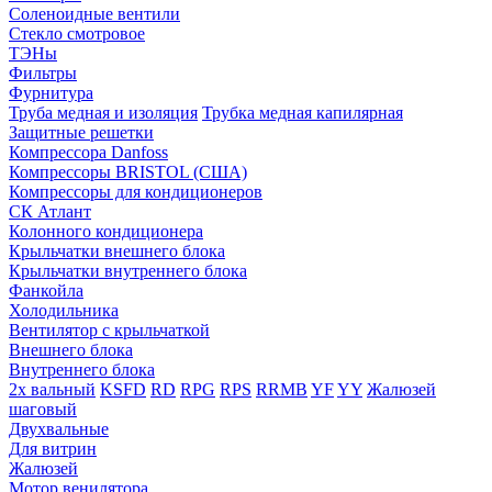
Соленоидные вентили
Стекло смотровое
ТЭНы
Фильтры
Фурнитура
Труба медная и изоляция
Трубка медная капилярная
Защитные решетки
Компрессора Danfoss
Компрессоры BRISTOL (США)
Компрессоры для кондиционеров
СК Атлант
Колонного кондиционера
Крыльчатки внешнего блока
Крыльчатки внутреннего блока
Фанкойла
Холодильника
Вентилятор с крыльчаткой
Внешнего блока
Внутреннего блока
2х вальный
KSFD
RD
RPG
RPS
RRMB
YF
YY
Жалюзей
шаговый
Двухвальные
Для витрин
Жалюзей
Мотор венилятора