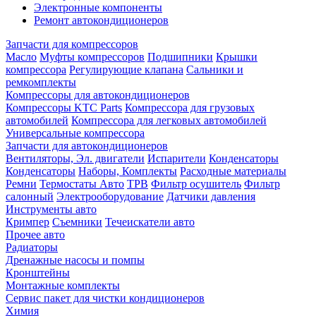
Электронные компоненты
Ремонт автокондиционеров
Запчасти для компрессоров
Масло
Муфты компрессоров
Подшипники
Крышки
компрессора
Регулирующие клапана
Сальники и
ремкомплекты
Компрессоры для автокондиционеров
Компрессоры KTC Parts
Компрессора для грузовых
автомобилей
Компрессора для легковых автомобилей
Универсальные компрессора
Запчасти для автокондиционеров
Вентиляторы, Эл. двигатели
Испарители
Конденсаторы
Конденсаторы
Наборы, Комплекты
Расходные материалы
Ремни
Термостаты Авто
ТРВ
Фильтр осушитель
Фильтр
салонный
Электрооборудование
Датчики давления
Инструменты авто
Кримпер
Съемники
Течеискатели авто
Прочее авто
Радиаторы
Дренажные насосы и помпы
Кронштейны
Монтажные комплекты
Сервис пакет для чистки кондиционеров
Химия