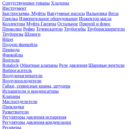
Сопутствующие товары
Хладоны
Инструмент
Быстросъемы, Муфты
Вакуумные насосы
Вальцовка
Весы
Горелка
Измерительное оборудование
Инжектор масла
Коллектора
Муфта Ганзена
Остальное
Припой и флюс
Проколки
Рефко
Течеискатели
Трубогибы
Труборасширители
Труборезы
Шланги
Bitzer
Поддон фанкойла
Привода
Фанкойлы
Вентили
Rotalock
Обратные клапаны
Реле давления
Шаровые вентили
Виброгаситель
Воздухонагреватели
Воздухоохлодители
Гайки, сервисные краны, штуцера
Испарители и конденсаторы
Клапаны
Маслоотделители
Прокладки
Разветвители
Регуляторы давления испарения
Регуляторы давления конденсации
Ресиверы