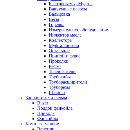
Быстросъемы, Муфты
Вакуумные насосы
Вальцовка
Весы
Горелка
Измерительное оборудование
Инжектор масла
Коллектора
Муфта Ганзена
Остальное
Припой и флюс
Проколки
Рефко
Течеискатели
Трубогибы
Труборасширители
Труборезы
Шланги
Запчасти к чиллерам
Bitzer
Поддон фанкойла
Привода
Фанкойлы
Комплектующие
Вентили