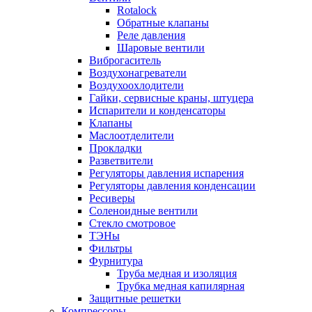
Rotalock
Обратные клапаны
Реле давления
Шаровые вентили
Виброгаситель
Воздухонагреватели
Воздухоохлодители
Гайки, сервисные краны, штуцера
Испарители и конденсаторы
Клапаны
Маслоотделители
Прокладки
Разветвители
Регуляторы давления испарения
Регуляторы давления конденсации
Ресиверы
Соленоидные вентили
Стекло смотровое
ТЭНы
Фильтры
Фурнитура
Труба медная и изоляция
Трубка медная капилярная
Защитные решетки
Компрессоры