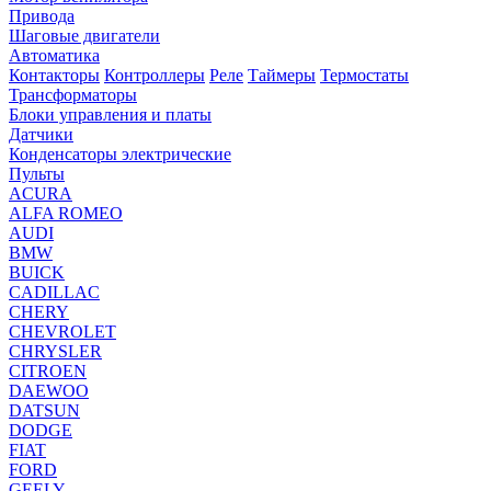
Привода
Шаговые двигатели
Автоматика
Контакторы
Контроллеры
Реле
Таймеры
Термостаты
Трансформаторы
Блоки управления и платы
Датчики
Конденсаторы электрические
Пульты
ACURA
ALFA ROMEO
AUDI
BMW
BUICK
CADILLAC
CHERY
CHEVROLET
CHRYSLER
CITROEN
DAEWOO
DATSUN
DODGE
FIAT
FORD
GEELY