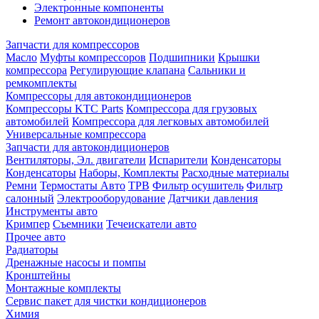
Электронные компоненты
Ремонт автокондиционеров
Запчасти для компрессоров
Масло
Муфты компрессоров
Подшипники
Крышки
компрессора
Регулирующие клапана
Сальники и
ремкомплекты
Компрессоры для автокондиционеров
Компрессоры KTC Parts
Компрессора для грузовых
автомобилей
Компрессора для легковых автомобилей
Универсальные компрессора
Запчасти для автокондиционеров
Вентиляторы, Эл. двигатели
Испарители
Конденсаторы
Конденсаторы
Наборы, Комплекты
Расходные материалы
Ремни
Термостаты Авто
ТРВ
Фильтр осушитель
Фильтр
салонный
Электрооборудование
Датчики давления
Инструменты авто
Кримпер
Съемники
Течеискатели авто
Прочее авто
Радиаторы
Дренажные насосы и помпы
Кронштейны
Монтажные комплекты
Сервис пакет для чистки кондиционеров
Химия