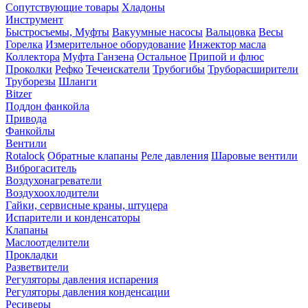
Сопутствующие товары
Хладоны
Инструмент
Быстросъемы, Муфты
Вакуумные насосы
Вальцовка
Весы
Горелка
Измерительное оборудование
Инжектор масла
Коллектора
Муфта Ганзена
Остальное
Припой и флюс
Проколки
Рефко
Течеискатели
Трубогибы
Труборасширители
Труборезы
Шланги
Bitzer
Поддон фанкойла
Привода
Фанкойлы
Вентили
Rotalock
Обратные клапаны
Реле давления
Шаровые вентили
Виброгаситель
Воздухонагреватели
Воздухоохлодители
Гайки, сервисные краны, штуцера
Испарители и конденсаторы
Клапаны
Маслоотделители
Прокладки
Разветвители
Регуляторы давления испарения
Регуляторы давления конденсации
Ресиверы