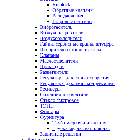
Rotalock
Обратные клапаны
Реле давления
Шаровые вентили
Виброгаситель
Воздухонагреватели
Воздухоохлодители
Гайки, сервисные краны, штуцера
Испарители и конденсаторы
Клапаны
Маслоотделители
Прокладки
Разветвители
Регуляторы давления испарения
Регуляторы давления конденсации
Ресиверы
Соленоидные вентили
Стекло смотровое
ТЭНы
Фильтры
Фурнитура
Труба медная и изоляция
Трубка медная капилярная
Защитные решетки
Компрессоры