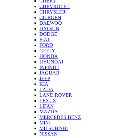
CHERY
CHEVROLET
CHRYSLER
CITROEN
DAEWOO
DATSUN
DODGE
FIAT
FORD
GEELY
HONDA
HYUNDAI
INFINITI
JAGUAR
JEEP
KIA
LADA
LAND ROVER
LEXUS
LIFAN
MAZDA
MERCEDES-BENZ
MINI
MITSUBISHI
NISSAN