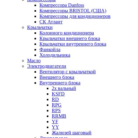
Компрессора Danfoss
Компрессоры BRISTOL (США)
Компрессоры для кондиционеров
СК Атлант
Крыльчатки
Колонного кондиционера
Крыльчатки внешнего блока
Крыльчатки внутреннего блока
Фанкойла
Холодильника
Масло
Электродвигатели
Вентилятор с крыльчаткой
Внешнего блока
Внутреннего блока
2х вальный
KSFD
RD
RPG
RPS
RRMB
YF
YY
Жалюзей шаговый