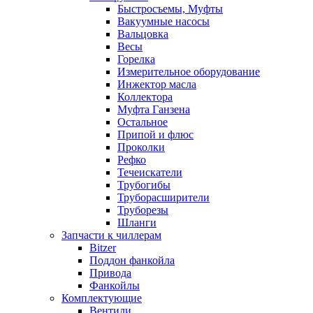
Быстросъемы, Муфты
Вакуумные насосы
Вальцовка
Весы
Горелка
Измерительное оборудование
Инжектор масла
Коллектора
Муфта Ганзена
Остальное
Припой и флюс
Проколки
Рефко
Течеискатели
Трубогибы
Труборасширители
Труборезы
Шланги
Запчасти к чиллерам
Bitzer
Поддон фанкойла
Привода
Фанкойлы
Комплектующие
Вентили