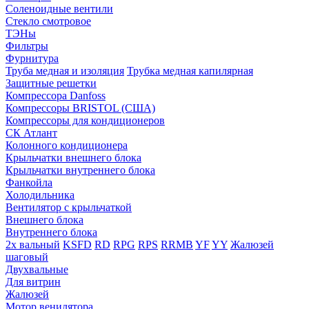
Соленоидные вентили
Стекло смотровое
ТЭНы
Фильтры
Фурнитура
Труба медная и изоляция
Трубка медная капилярная
Защитные решетки
Компрессора Danfoss
Компрессоры BRISTOL (США)
Компрессоры для кондиционеров
СК Атлант
Колонного кондиционера
Крыльчатки внешнего блока
Крыльчатки внутреннего блока
Фанкойла
Холодильника
Вентилятор с крыльчаткой
Внешнего блока
Внутреннего блока
2х вальный
KSFD
RD
RPG
RPS
RRMB
YF
YY
Жалюзей
шаговый
Двухвальные
Для витрин
Жалюзей
Мотор венилятора