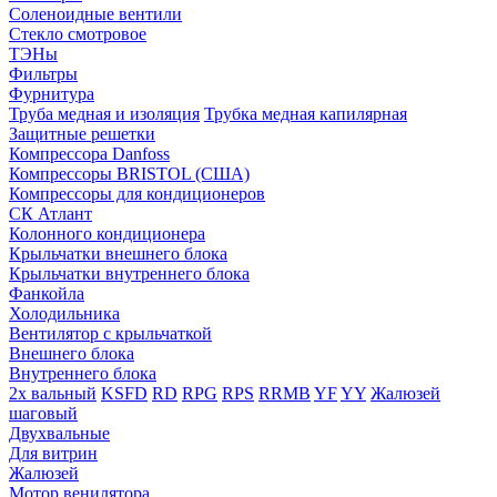
Соленоидные вентили
Стекло смотровое
ТЭНы
Фильтры
Фурнитура
Труба медная и изоляция
Трубка медная капилярная
Защитные решетки
Компрессора Danfoss
Компрессоры BRISTOL (США)
Компрессоры для кондиционеров
СК Атлант
Колонного кондиционера
Крыльчатки внешнего блока
Крыльчатки внутреннего блока
Фанкойла
Холодильника
Вентилятор с крыльчаткой
Внешнего блока
Внутреннего блока
2х вальный
KSFD
RD
RPG
RPS
RRMB
YF
YY
Жалюзей
шаговый
Двухвальные
Для витрин
Жалюзей
Мотор венилятора