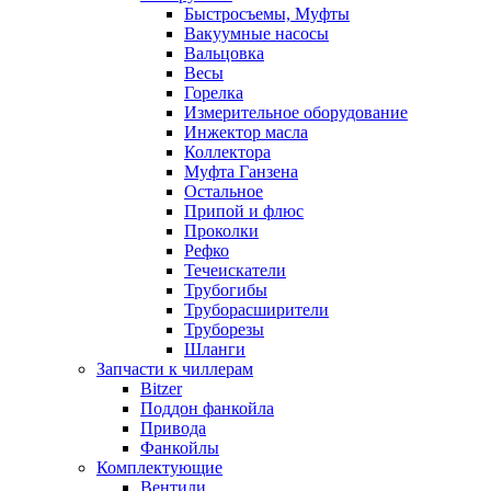
Быстросъемы, Муфты
Вакуумные насосы
Вальцовка
Весы
Горелка
Измерительное оборудование
Инжектор масла
Коллектора
Муфта Ганзена
Остальное
Припой и флюс
Проколки
Рефко
Течеискатели
Трубогибы
Труборасширители
Труборезы
Шланги
Запчасти к чиллерам
Bitzer
Поддон фанкойла
Привода
Фанкойлы
Комплектующие
Вентили