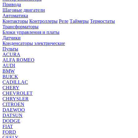
Привода
Шаговые двигатели
Автоматика
Контакторы
Контроллеры
Реле
Таймеры
Термостаты
Трансформаторы
Блоки управления и платы
Датчики
Конденсаторы электрические
Пульты
ACURA
ALFA ROMEO
AUDI
BMW
BUICK
CADILLAC
CHERY
CHEVROLET
CHRYSLER
CITROEN
DAEWOO
DATSUN
DODGE
FIAT
FORD
GEELY