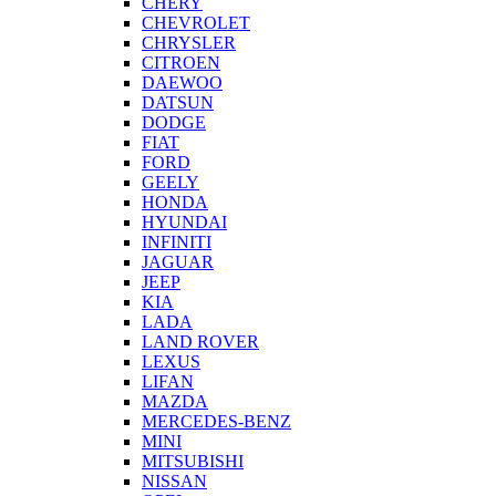
CHERY
CHEVROLET
CHRYSLER
CITROEN
DAEWOO
DATSUN
DODGE
FIAT
FORD
GEELY
HONDA
HYUNDAI
INFINITI
JAGUAR
JEEP
KIA
LADA
LAND ROVER
LEXUS
LIFAN
MAZDA
MERCEDES-BENZ
MINI
MITSUBISHI
NISSAN