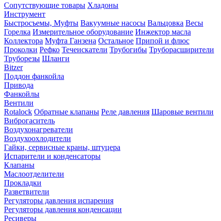
Сопутствующие товары
Хладоны
Инструмент
Быстросъемы, Муфты
Вакуумные насосы
Вальцовка
Весы
Горелка
Измерительное оборудование
Инжектор масла
Коллектора
Муфта Ганзена
Остальное
Припой и флюс
Проколки
Рефко
Течеискатели
Трубогибы
Труборасширители
Труборезы
Шланги
Bitzer
Поддон фанкойла
Привода
Фанкойлы
Вентили
Rotalock
Обратные клапаны
Реле давления
Шаровые вентили
Виброгаситель
Воздухонагреватели
Воздухоохлодители
Гайки, сервисные краны, штуцера
Испарители и конденсаторы
Клапаны
Маслоотделители
Прокладки
Разветвители
Регуляторы давления испарения
Регуляторы давления конденсации
Ресиверы