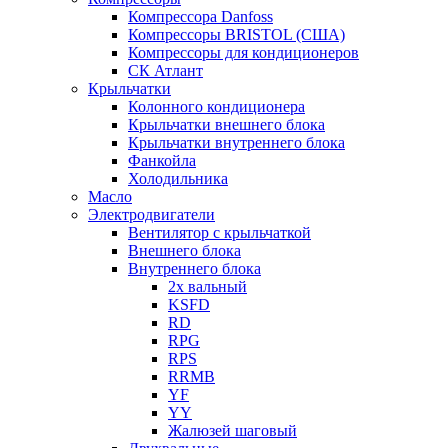
Компрессора Danfoss
Компрессоры BRISTOL (США)
Компрессоры для кондиционеров
СК Атлант
Крыльчатки
Колонного кондиционера
Крыльчатки внешнего блока
Крыльчатки внутреннего блока
Фанкойла
Холодильника
Масло
Электродвигатели
Вентилятор с крыльчаткой
Внешнего блока
Внутреннего блока
2х вальный
KSFD
RD
RPG
RPS
RRMB
YF
YY
Жалюзей шаговый