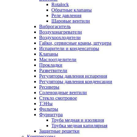
Rotalock
Обратные клапаны
Реле давления
Шаровые вентили
Виброгаситель
Воздухонагреватели
Воздухоохлодители
Гайки, сервисные краны, штуцера
Испарители и конденсаторы
Клапаны
Маслоотделители
Прокладки
Разветвители
Регуляторы давления испарения
Регуляторы давления конденсации
Ресиверы
Соленоидные вентили
Стекло смотровое
ТЭНы
Фильтры
Фурнитура
Труба медная и изоляция
Трубка медная капилярная
Защитные решетки
Компрессоры