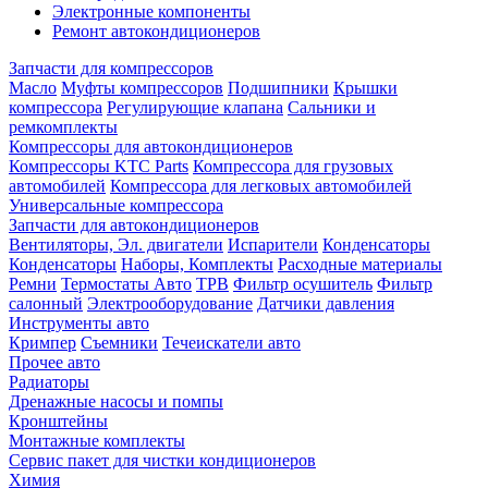
Электронные компоненты
Ремонт автокондиционеров
Запчасти для компрессоров
Масло
Муфты компрессоров
Подшипники
Крышки
компрессора
Регулирующие клапана
Сальники и
ремкомплекты
Компрессоры для автокондиционеров
Компрессоры KTC Parts
Компрессора для грузовых
автомобилей
Компрессора для легковых автомобилей
Универсальные компрессора
Запчасти для автокондиционеров
Вентиляторы, Эл. двигатели
Испарители
Конденсаторы
Конденсаторы
Наборы, Комплекты
Расходные материалы
Ремни
Термостаты Авто
ТРВ
Фильтр осушитель
Фильтр
салонный
Электрооборудование
Датчики давления
Инструменты авто
Кримпер
Съемники
Течеискатели авто
Прочее авто
Радиаторы
Дренажные насосы и помпы
Кронштейны
Монтажные комплекты
Сервис пакет для чистки кондиционеров
Химия