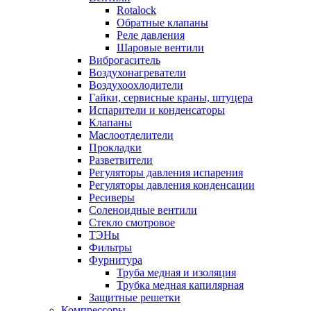
Rotalock
Обратные клапаны
Реле давления
Шаровые вентили
Виброгаситель
Воздухонагреватели
Воздухоохлодители
Гайки, сервисные краны, штуцера
Испарители и конденсаторы
Клапаны
Маслоотделители
Прокладки
Разветвители
Регуляторы давления испарения
Регуляторы давления конденсации
Ресиверы
Соленоидные вентили
Стекло смотровое
ТЭНы
Фильтры
Фурнитура
Труба медная и изоляция
Трубка медная капилярная
Защитные решетки
Компрессоры