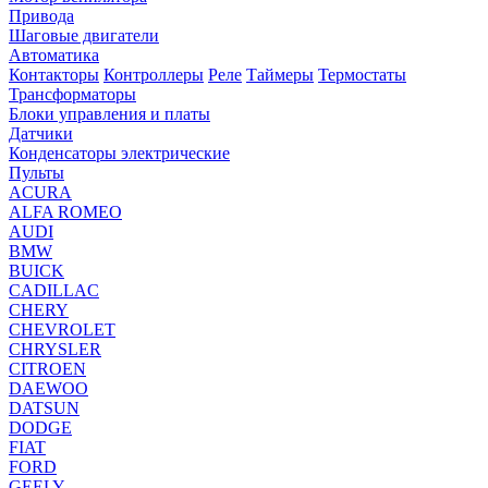
Привода
Шаговые двигатели
Автоматика
Контакторы
Контроллеры
Реле
Таймеры
Термостаты
Трансформаторы
Блоки управления и платы
Датчики
Конденсаторы электрические
Пульты
ACURA
ALFA ROMEO
AUDI
BMW
BUICK
CADILLAC
CHERY
CHEVROLET
CHRYSLER
CITROEN
DAEWOO
DATSUN
DODGE
FIAT
FORD
GEELY