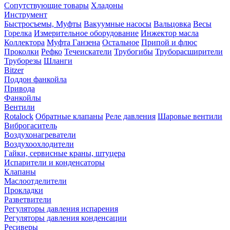
Сопутствующие товары
Хладоны
Инструмент
Быстросъемы, Муфты
Вакуумные насосы
Вальцовка
Весы
Горелка
Измерительное оборудование
Инжектор масла
Коллектора
Муфта Ганзена
Остальное
Припой и флюс
Проколки
Рефко
Течеискатели
Трубогибы
Труборасширители
Труборезы
Шланги
Bitzer
Поддон фанкойла
Привода
Фанкойлы
Вентили
Rotalock
Обратные клапаны
Реле давления
Шаровые вентили
Виброгаситель
Воздухонагреватели
Воздухоохлодители
Гайки, сервисные краны, штуцера
Испарители и конденсаторы
Клапаны
Маслоотделители
Прокладки
Разветвители
Регуляторы давления испарения
Регуляторы давления конденсации
Ресиверы