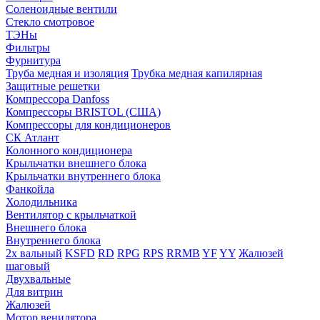
Соленоидные вентили
Стекло смотровое
ТЭНы
Фильтры
Фурнитура
Труба медная и изоляция
Трубка медная капилярная
Защитные решетки
Компрессора Danfoss
Компрессоры BRISTOL (США)
Компрессоры для кондиционеров
СК Атлант
Колонного кондиционера
Крыльчатки внешнего блока
Крыльчатки внутреннего блока
Фанкойла
Холодильника
Вентилятор с крыльчаткой
Внешнего блока
Внутреннего блока
2х вальный
KSFD
RD
RPG
RPS
RRMB
YF
YY
Жалюзей
шаговый
Двухвальные
Для витрин
Жалюзей
Мотор венилятора