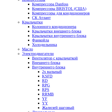
Компрессора Danfoss
Компрессоры BRISTOL (США)
Компрессоры для кондиционеров
СК Атлант
Крыльчатки
Колонного кондиционера
Крыльчатки внешнего блока
Крыльчатки внутреннего блока
Фанкойла
Холодильника
Масло
Электродвигатели
Вентилятор с крыльчаткой
Внешнего блока
Внутреннего блока
2х вальный
KSFD
RD
RPG
RPS
RRMB
YF
YY
Жалюзей шаговый