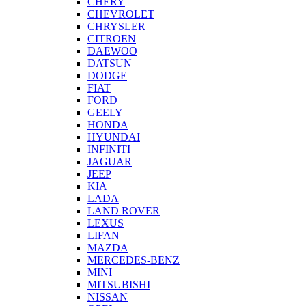
CHERY
CHEVROLET
CHRYSLER
CITROEN
DAEWOO
DATSUN
DODGE
FIAT
FORD
GEELY
HONDA
HYUNDAI
INFINITI
JAGUAR
JEEP
KIA
LADA
LAND ROVER
LEXUS
LIFAN
MAZDA
MERCEDES-BENZ
MINI
MITSUBISHI
NISSAN