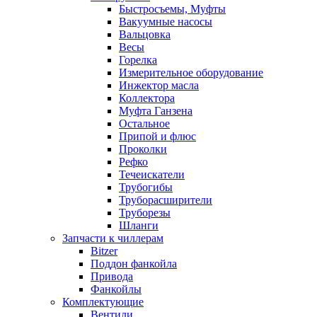
Быстросъемы, Муфты
Вакуумные насосы
Вальцовка
Весы
Горелка
Измерительное оборудование
Инжектор масла
Коллектора
Муфта Ганзена
Остальное
Припой и флюс
Проколки
Рефко
Течеискатели
Трубогибы
Труборасширители
Труборезы
Шланги
Запчасти к чиллерам
Bitzer
Поддон фанкойла
Привода
Фанкойлы
Комплектующие
Вентили