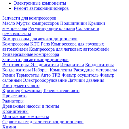
Электронные компоненты
Ремонт автокондиционеров
Запчасти для компрессоров
Масло
Муфты компрессоров
Подшипники
Крышки
компрессора
Регулирующие клапана
Сальники и
ремкомплекты
Компрессоры для автокондиционеров
Компрессоры KTC Parts
Компрессора для грузовых
автомобилей
Компрессора для легковых автомобилей
Универсальные компрессора
Запчасти для автокондиционеров
Вентиляторы, Эл. двигатели
Испарители
Конденсаторы
Конденсаторы
Наборы, Комплекты
Расходные материалы
Ремни
Термостаты Авто
ТРВ
Фильтр осушитель
Фильтр
салонный
Электрооборудование
Датчики давления
Инструменты авто
Кримпер
Съемники
Течеискатели авто
Прочее авто
Радиаторы
Дренажные насосы и помпы
Кронштейны
Монтажные комплекты
Сервис пакет для чистки кондиционеров
Химия