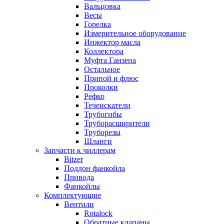
Вальцовка
Весы
Горелка
Измерительное оборудование
Инжектор масла
Коллектора
Муфта Ганзена
Остальное
Припой и флюс
Проколки
Рефко
Течеискатели
Трубогибы
Труборасширители
Труборезы
Шланги
Запчасти к чиллерам
Bitzer
Поддон фанкойла
Привода
Фанкойлы
Комплектующие
Вентили
Rotalock
Обратные клапаны