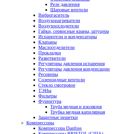
Реле давления
Шаровые вентили
Виброгаситель
Воздухонагреватели
Воздухоохлодители
Гайки, сервисные краны, штуцера
Испарители и конденсаторы
Клапаны
Маслоотделители
Прокладки
Разветвители
Регуляторы давления испарения
Регуляторы давления конденсации
Ресиверы
Соленоидные вентили
Стекло смотровое
ТЭНы
Фильтры
Фурнитура
Труба медная и изоляция
Трубка медная капилярная
Защитные решетки
Компрессоры
Компрессора Danfoss
Компрессоры BRISTOL (США)