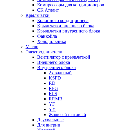
Компрессоры для кондиционеров
СК Атлант
Крыльчатки
Колонного кондиционера
Крыльчатки внешнего блока
Крыльчатки внутреннего блока
Фанкойла
Холодильника
Масло
Электродвигатели
Вентилятор с крыльчаткой
Внешнего блока
Внутреннего блока
2х вальный
KSFD
RD
RPG
RPS
RRMB
YF
YY
Жалюзей шаговый
Двухвальные
Для витрин