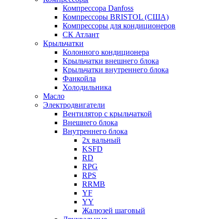
Компрессора Danfoss
Компрессоры BRISTOL (США)
Компрессоры для кондиционеров
СК Атлант
Крыльчатки
Колонного кондиционера
Крыльчатки внешнего блока
Крыльчатки внутреннего блока
Фанкойла
Холодильника
Масло
Электродвигатели
Вентилятор с крыльчаткой
Внешнего блока
Внутреннего блока
2х вальный
KSFD
RD
RPG
RPS
RRMB
YF
YY
Жалюзей шаговый