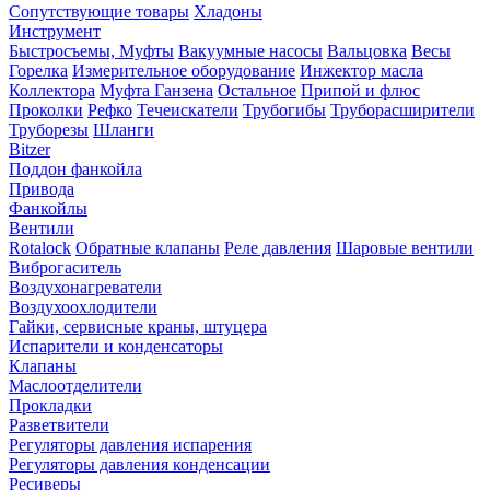
Сопутствующие товары
Хладоны
Инструмент
Быстросъемы, Муфты
Вакуумные насосы
Вальцовка
Весы
Горелка
Измерительное оборудование
Инжектор масла
Коллектора
Муфта Ганзена
Остальное
Припой и флюс
Проколки
Рефко
Течеискатели
Трубогибы
Труборасширители
Труборезы
Шланги
Bitzer
Поддон фанкойла
Привода
Фанкойлы
Вентили
Rotalock
Обратные клапаны
Реле давления
Шаровые вентили
Виброгаситель
Воздухонагреватели
Воздухоохлодители
Гайки, сервисные краны, штуцера
Испарители и конденсаторы
Клапаны
Маслоотделители
Прокладки
Разветвители
Регуляторы давления испарения
Регуляторы давления конденсации
Ресиверы