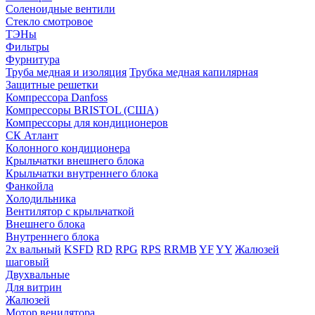
Соленоидные вентили
Стекло смотровое
ТЭНы
Фильтры
Фурнитура
Труба медная и изоляция
Трубка медная капилярная
Защитные решетки
Компрессора Danfoss
Компрессоры BRISTOL (США)
Компрессоры для кондиционеров
СК Атлант
Колонного кондиционера
Крыльчатки внешнего блока
Крыльчатки внутреннего блока
Фанкойла
Холодильника
Вентилятор с крыльчаткой
Внешнего блока
Внутреннего блока
2х вальный
KSFD
RD
RPG
RPS
RRMB
YF
YY
Жалюзей
шаговый
Двухвальные
Для витрин
Жалюзей
Мотор венилятора