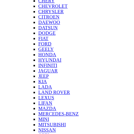
CHERY
CHEVROLET
CHRYSLER
CITROEN
DAEWOO
DATSUN
DODGE
FIAT
FORD
GEELY
HONDA
HYUNDAI
INFINITI
JAGUAR
JEEP
KIA
LADA
LAND ROVER
LEXUS
LIFAN
MAZDA
MERCEDES-BENZ
MINI
MITSUBISHI
NISSAN