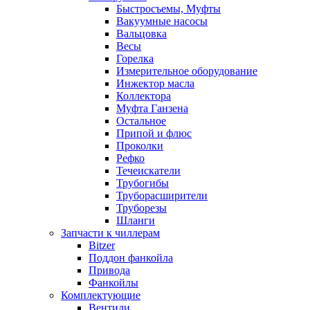
Быстросъемы, Муфты
Вакуумные насосы
Вальцовка
Весы
Горелка
Измерительное оборудование
Инжектор масла
Коллектора
Муфта Ганзена
Остальное
Припой и флюс
Проколки
Рефко
Течеискатели
Трубогибы
Труборасширители
Труборезы
Шланги
Запчасти к чиллерам
Bitzer
Поддон фанкойла
Привода
Фанкойлы
Комплектующие
Вентили