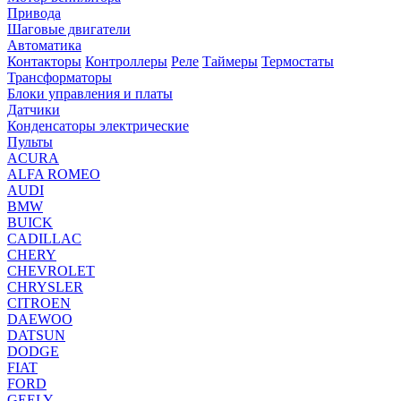
Привода
Шаговые двигатели
Автоматика
Контакторы
Контроллеры
Реле
Таймеры
Термостаты
Трансформаторы
Блоки управления и платы
Датчики
Конденсаторы электрические
Пульты
ACURA
ALFA ROMEO
AUDI
BMW
BUICK
CADILLAC
CHERY
CHEVROLET
CHRYSLER
CITROEN
DAEWOO
DATSUN
DODGE
FIAT
FORD
GEELY