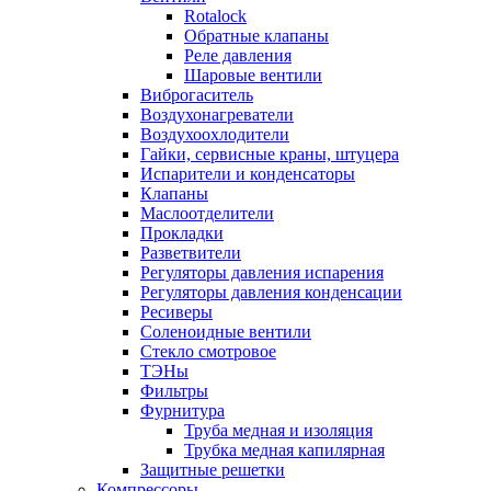
Rotalock
Обратные клапаны
Реле давления
Шаровые вентили
Виброгаситель
Воздухонагреватели
Воздухоохлодители
Гайки, сервисные краны, штуцера
Испарители и конденсаторы
Клапаны
Маслоотделители
Прокладки
Разветвители
Регуляторы давления испарения
Регуляторы давления конденсации
Ресиверы
Соленоидные вентили
Стекло смотровое
ТЭНы
Фильтры
Фурнитура
Труба медная и изоляция
Трубка медная капилярная
Защитные решетки
Компрессоры