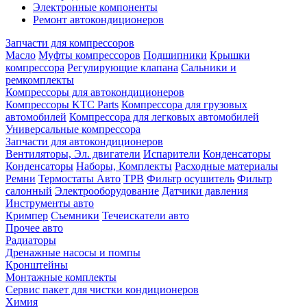
Электронные компоненты
Ремонт автокондиционеров
Запчасти для компрессоров
Масло
Муфты компрессоров
Подшипники
Крышки
компрессора
Регулирующие клапана
Сальники и
ремкомплекты
Компрессоры для автокондиционеров
Компрессоры KTC Parts
Компрессора для грузовых
автомобилей
Компрессора для легковых автомобилей
Универсальные компрессора
Запчасти для автокондиционеров
Вентиляторы, Эл. двигатели
Испарители
Конденсаторы
Конденсаторы
Наборы, Комплекты
Расходные материалы
Ремни
Термостаты Авто
ТРВ
Фильтр осушитель
Фильтр
салонный
Электрооборудование
Датчики давления
Инструменты авто
Кримпер
Съемники
Течеискатели авто
Прочее авто
Радиаторы
Дренажные насосы и помпы
Кронштейны
Монтажные комплекты
Сервис пакет для чистки кондиционеров
Химия