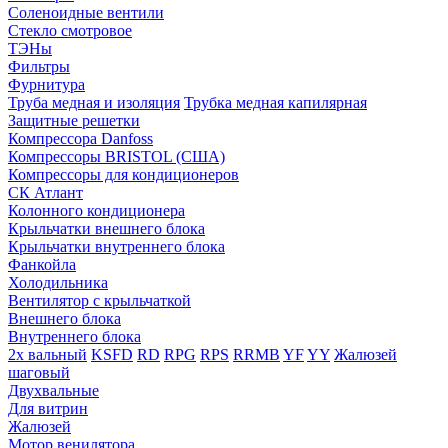
Соленоидные вентили
Стекло смотровое
ТЭНы
Фильтры
Фурнитура
Труба медная и изоляция
Трубка медная капилярная
Защитные решетки
Компрессора Danfoss
Компрессоры BRISTOL (США)
Компрессоры для кондиционеров
СК Атлант
Колонного кондиционера
Крыльчатки внешнего блока
Крыльчатки внутреннего блока
Фанкойла
Холодильника
Вентилятор с крыльчаткой
Внешнего блока
Внутреннего блока
2х вальный
KSFD
RD
RPG
RPS
RRMB
YF
YY
Жалюзей
шаговый
Двухвальные
Для витрин
Жалюзей
Мотор венилятора