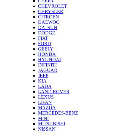
CHERY
CHEVROLET
CHRYSLER
CITROEN
DAEWOO
DATSUN
DODGE
FIAT
FORD
GEELY
HONDA
HYUNDAI
INFINITI
JAGUAR
JEEP
KIA
LADA
LAND ROVER
LEXUS
LIFAN
MAZDA
MERCEDES-BENZ
MINI
MITSUBISHI
NISSAN