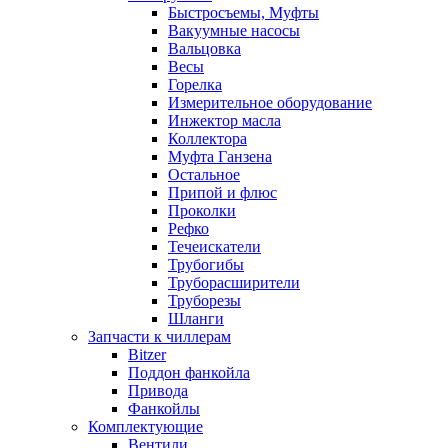
Быстросъемы, Муфты
Вакуумные насосы
Вальцовка
Весы
Горелка
Измерительное оборудование
Инжектор масла
Коллектора
Муфта Ганзена
Остальное
Припой и флюс
Проколки
Рефко
Течеискатели
Трубогибы
Труборасширители
Труборезы
Шланги
Запчасти к чиллерам
Bitzer
Поддон фанкойла
Привода
Фанкойлы
Комплектующие
Вентили