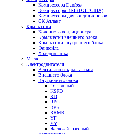
Компрессора Danfoss
Компрессоры BRISTOL (США)
Компрессоры для кондиционеров
СК Атлант
Крыльчатки
Колонного кондиционера
Крыльчатки внешнего блока
Крыльчатки внутреннего блока
Фанкойла
Холодильника
Масло
Электродвигатели
Вентилятор с крыльчаткой
Внешнего блока
Внутреннего блока
2х вальный
KSFD
RD
RPG
RPS
RRMB
YF
YY
Жалюзей шаговый