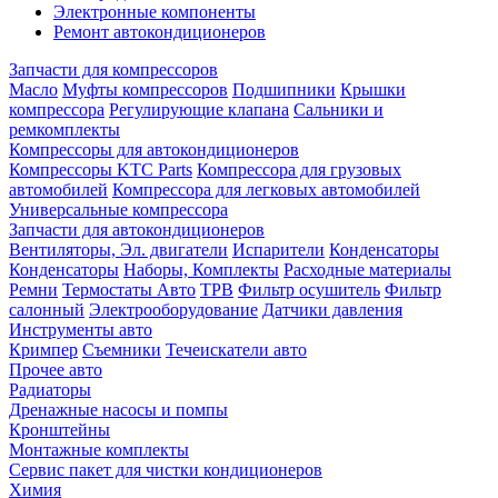
Электронные компоненты
Ремонт автокондиционеров
Запчасти для компрессоров
Масло
Муфты компрессоров
Подшипники
Крышки
компрессора
Регулирующие клапана
Сальники и
ремкомплекты
Компрессоры для автокондиционеров
Компрессоры KTC Parts
Компрессора для грузовых
автомобилей
Компрессора для легковых автомобилей
Универсальные компрессора
Запчасти для автокондиционеров
Вентиляторы, Эл. двигатели
Испарители
Конденсаторы
Конденсаторы
Наборы, Комплекты
Расходные материалы
Ремни
Термостаты Авто
ТРВ
Фильтр осушитель
Фильтр
салонный
Электрооборудование
Датчики давления
Инструменты авто
Кримпер
Съемники
Течеискатели авто
Прочее авто
Радиаторы
Дренажные насосы и помпы
Кронштейны
Монтажные комплекты
Сервис пакет для чистки кондиционеров
Химия