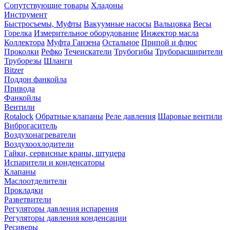
Сопутствующие товары
Хладоны
Инструмент
Быстросъемы, Муфты
Вакуумные насосы
Вальцовка
Весы
Горелка
Измерительное оборудование
Инжектор масла
Коллектора
Муфта Ганзена
Остальное
Припой и флюс
Проколки
Рефко
Течеискатели
Трубогибы
Труборасширители
Труборезы
Шланги
Bitzer
Поддон фанкойла
Привода
Фанкойлы
Вентили
Rotalock
Обратные клапаны
Реле давления
Шаровые вентили
Виброгаситель
Воздухонагреватели
Воздухоохлодители
Гайки, сервисные краны, штуцера
Испарители и конденсаторы
Клапаны
Маслоотделители
Прокладки
Разветвители
Регуляторы давления испарения
Регуляторы давления конденсации
Ресиверы