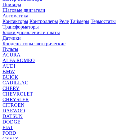
Привода
Шаговые двигатели
Автоматика
Контакторы
Контроллеры
Реле
Таймеры
Термостаты
Трансформаторы
Блоки управления и платы
Датчики
Конденсаторы электрические
Пульты
ACURA
ALFA ROMEO
AUDI
BMW
BUICK
CADILLAC
CHERY
CHEVROLET
CHRYSLER
CITROEN
DAEWOO
DATSUN
DODGE
FIAT
FORD
GEELY