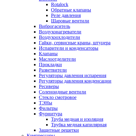
Rotalock
Обратные клапаны
Реле давления
Шаровые вентили
Виброгаситель
Воздухонагреватели
Воздухоохлодители
Гайки, сервисные краны, штуцера
Испарители и конденсаторы
Клапаны
Маслоотделители
Прокладки
Разветвители
Регуляторы давления испарения
Регуляторы давления конденсации
Ресиверы
Соленоидные вентили
Стекло смотровое
ТЭНы
Фильтры
Фурнитура
Труба медная и изоляция
Трубка медная капилярная
Защитные решетки
Компрессоры