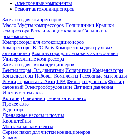
Электронные компоненты
Ремонт автокондиционеров
Запчасти для компрессоров
Масло
Муфты компрессоров
Подшипники
Крышки
компрессора
Регулирующие клапана
Сальники и
ремкомплекты
Компрессоры для автокондиционеров
Компрессоры KTC Parts
Компрессора для грузовых
автомобилей
Компрессора для легковых автомобилей
Универсальные компрессора
Запчасти для автокондиционеров
Вентиляторы, Эл. двигатели
Испарители
Конденсаторы
Конденсаторы
Наборы, Комплекты
Расходные материалы
Ремни
Термостаты Авто
ТРВ
Фильтр осушитель
Фильтр
салонный
Электрооборудование
Датчики давления
Инструменты авто
Кримпер
Съемники
Течеискатели авто
Прочее авто
Радиаторы
Дренажные насосы и помпы
Кронштейны
Монтажные комплекты
Сервис пакет для чистки кондиционеров
Химия