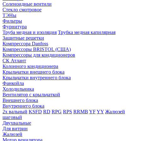
Соленоидные вентили
Стекло смотровое
ТЭНы
Фильтры
Фурнитура
Труба медная и изоляция
Трубка медная капилярная
Защитные решетки
Компрессора Danfoss
Компрессоры BRISTOL (США)
Компрессоры для кондиционеров
СК Атлант
Колонного кондиционера
Крыльчатки внешнего блока
Крыльчатки внутреннего блока
Фанкойла
Холодильника
Вентилятор с крыльчаткой
Внешнего блока
Внутреннего блока
2х вальный
KSFD
RD
RPG
RPS
RRMB
YF
YY
Жалюзей
шаговый
Двухвальные
Для витрин
Жалюзей
Мотор венилятора