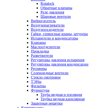
Rotalock
Обратные клапаны
Реле давления
Шаровые вентили
Виброгаситель
Воздухонагреватели
Воздухоохлодители
Гайки, сервисные краны, штуцера
Испарители и конденсаторы
Клапаны
Маслоотделители
Прокладки
Разветвители
Регуляторы давления испарения
Регуляторы давления конденсации
Ресиверы
Соленоидные вентили
Стекло смотровое
ТЭНы
Фильтры
Фурнитура
Труба медная и изоляция
Трубка медная капилярная
Защитные решетки
Компрессоры