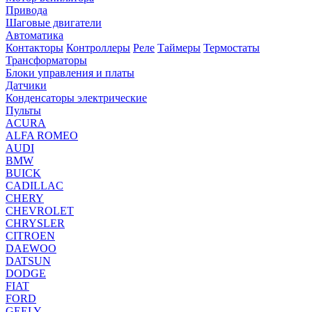
Привода
Шаговые двигатели
Автоматика
Контакторы
Контроллеры
Реле
Таймеры
Термостаты
Трансформаторы
Блоки управления и платы
Датчики
Конденсаторы электрические
Пульты
ACURA
ALFA ROMEO
AUDI
BMW
BUICK
CADILLAC
CHERY
CHEVROLET
CHRYSLER
CITROEN
DAEWOO
DATSUN
DODGE
FIAT
FORD
GEELY