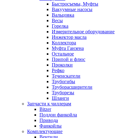
Быстросъемы, Муфты
Вакуумные насосы
Вальцовка
Весы
Горелка
Измерительное оборудование
Инжектор масла
Коллектора
Муфта Ганзена
Остальное
Припой и флюс
Проколки
Рефко
Течеискатели
Трубогибы
Труборасширители
Труборезы
Шланги
Запчасти к чиллерам
Bitzer
Поддон фанкойла
Привода
Фанкойлы
Комплектующие
Вентили