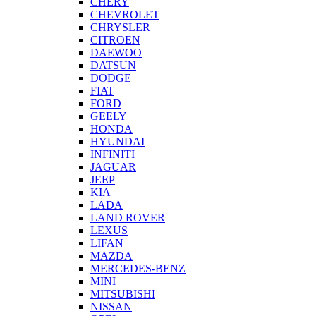
CHERY
CHEVROLET
CHRYSLER
CITROEN
DAEWOO
DATSUN
DODGE
FIAT
FORD
GEELY
HONDA
HYUNDAI
INFINITI
JAGUAR
JEEP
KIA
LADA
LAND ROVER
LEXUS
LIFAN
MAZDA
MERCEDES-BENZ
MINI
MITSUBISHI
NISSAN