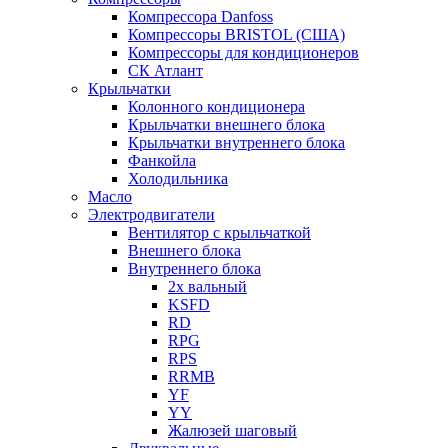
Компрессора Danfoss
Компрессоры BRISTOL (США)
Компрессоры для кондиционеров
СК Атлант
Крыльчатки
Колонного кондиционера
Крыльчатки внешнего блока
Крыльчатки внутреннего блока
Фанкойла
Холодильника
Масло
Электродвигатели
Вентилятор с крыльчаткой
Внешнего блока
Внутреннего блока
2х вальный
KSFD
RD
RPG
RPS
RRMB
YF
YY
Жалюзей шаговый