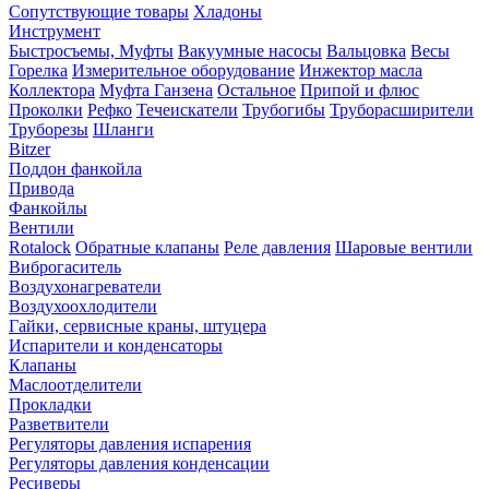
Сопутствующие товары
Хладоны
Инструмент
Быстросъемы, Муфты
Вакуумные насосы
Вальцовка
Весы
Горелка
Измерительное оборудование
Инжектор масла
Коллектора
Муфта Ганзена
Остальное
Припой и флюс
Проколки
Рефко
Течеискатели
Трубогибы
Труборасширители
Труборезы
Шланги
Bitzer
Поддон фанкойла
Привода
Фанкойлы
Вентили
Rotalock
Обратные клапаны
Реле давления
Шаровые вентили
Виброгаситель
Воздухонагреватели
Воздухоохлодители
Гайки, сервисные краны, штуцера
Испарители и конденсаторы
Клапаны
Маслоотделители
Прокладки
Разветвители
Регуляторы давления испарения
Регуляторы давления конденсации
Ресиверы