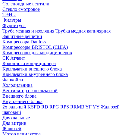
Соленоидные вентили
Стекло смотровое
ТЭНы
Фильтры
Фурнитура
Труба медная и изоляция
Трубка медная капилярная
Защитные решетки
Компрессора Danfoss
Компрессоры BRISTOL (США)
Компрессоры для кондиционеров
СК Атлант
Колонного кондиционера
Крыльчатки внешнего блока
Крыльчатки внутреннего блока
Фанкойла
Холодильника
Вентилятор с крыльчаткой
Внешнего блока
Внутреннего блока
2х вальный
KSFD
RD
RPG
RPS
RRMB
YF
YY
Жалюзей
шаговый
Двухвальные
Для витрин
Жалюзей
Мотор венилятора