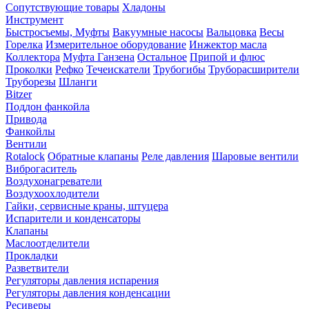
Сопутствующие товары
Хладоны
Инструмент
Быстросъемы, Муфты
Вакуумные насосы
Вальцовка
Весы
Горелка
Измерительное оборудование
Инжектор масла
Коллектора
Муфта Ганзена
Остальное
Припой и флюс
Проколки
Рефко
Течеискатели
Трубогибы
Труборасширители
Труборезы
Шланги
Bitzer
Поддон фанкойла
Привода
Фанкойлы
Вентили
Rotalock
Обратные клапаны
Реле давления
Шаровые вентили
Виброгаситель
Воздухонагреватели
Воздухоохлодители
Гайки, сервисные краны, штуцера
Испарители и конденсаторы
Клапаны
Маслоотделители
Прокладки
Разветвители
Регуляторы давления испарения
Регуляторы давления конденсации
Ресиверы