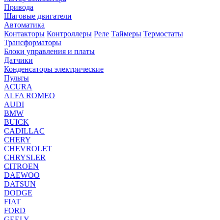
Привода
Шаговые двигатели
Автоматика
Контакторы
Контроллеры
Реле
Таймеры
Термостаты
Трансформаторы
Блоки управления и платы
Датчики
Конденсаторы электрические
Пульты
ACURA
ALFA ROMEO
AUDI
BMW
BUICK
CADILLAC
CHERY
CHEVROLET
CHRYSLER
CITROEN
DAEWOO
DATSUN
DODGE
FIAT
FORD
GEELY