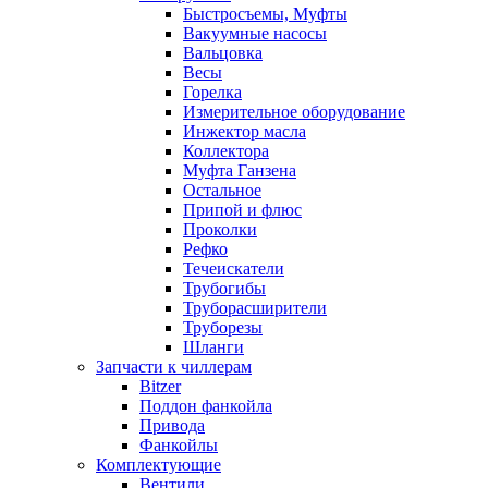
Быстросъемы, Муфты
Вакуумные насосы
Вальцовка
Весы
Горелка
Измерительное оборудование
Инжектор масла
Коллектора
Муфта Ганзена
Остальное
Припой и флюс
Проколки
Рефко
Течеискатели
Трубогибы
Труборасширители
Труборезы
Шланги
Запчасти к чиллерам
Bitzer
Поддон фанкойла
Привода
Фанкойлы
Комплектующие
Вентили