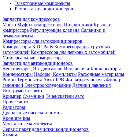
Электронные компоненты
Ремонт автокондиционеров
Запчасти для компрессоров
Масло
Муфты компрессоров
Подшипники
Крышки
компрессора
Регулирующие клапана
Сальники и
ремкомплекты
Компрессоры для автокондиционеров
Компрессоры KTC Parts
Компрессора для грузовых
автомобилей
Компрессора для легковых автомобилей
Универсальные компрессора
Запчасти для автокондиционеров
Вентиляторы, Эл. двигатели
Испарители
Конденсаторы
Конденсаторы
Наборы, Комплекты
Расходные материалы
Ремни
Термостаты Авто
ТРВ
Фильтр осушитель
Фильтр
салонный
Электрооборудование
Датчики давления
Инструменты авто
Кримпер
Съемники
Течеискатели авто
Прочее авто
Радиаторы
Дренажные насосы и помпы
Кронштейны
Монтажные комплекты
Сервис пакет для чистки кондиционеров
Химия