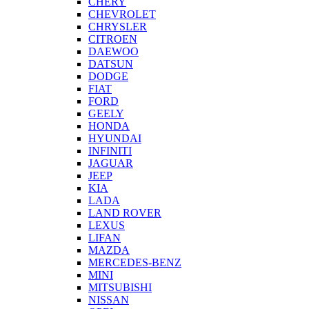
CHERY
CHEVROLET
CHRYSLER
CITROEN
DAEWOO
DATSUN
DODGE
FIAT
FORD
GEELY
HONDA
HYUNDAI
INFINITI
JAGUAR
JEEP
KIA
LADA
LAND ROVER
LEXUS
LIFAN
MAZDA
MERCEDES-BENZ
MINI
MITSUBISHI
NISSAN