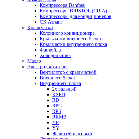
Компрессора Danfoss
Компрессоры BRISTOL (США)
Компрессоры для кондиционеров
СК Атлант
Крыльчатки
Колонного кондиционера
Крыльчатки внешнего блока
Крыльчатки внутреннего блока
Фанкойла
Холодильника
Масло
Электродвигатели
Вентилятор с крыльчаткой
Внешнего блока
Внутреннего блока
2х вальный
KSFD
RD
RPG
RPS
RRMB
YF
YY
Жалюзей шаговый