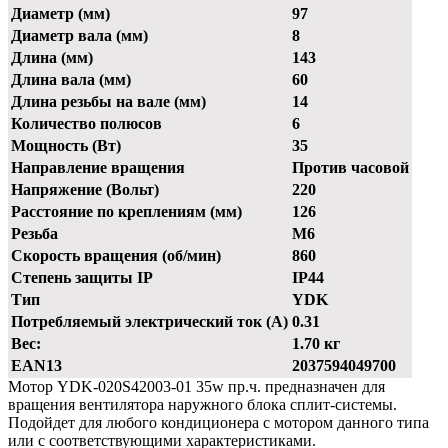
Диаметр (мм)
97
Диаметр вала (мм)
8
Длина (мм)
143
Длина вала (мм)
60
Длина резьбы на вале (мм)
14
Количество полюсов
6
Мощность (Вт)
35
Направление вращения
Против часовой
Напряжение (Вольт)
220
Расстояние по креплениям (мм)
126
Резьба
М6
Скорость вращения (об/мин)
860
Степень защиты IP
IP44
Тип
YDK
Потребляемый электрический ток (А)
0.31
Вес:
1.70 кг
EAN13
2037594049700
Мотор YDK-020S42003-01 35w пр.ч. предназначен для
вращения вентилятора наружного блока сплит-системы.
Подойдет для любого кондиционера с мотором данного типа
или с соответствующими характеристиками.