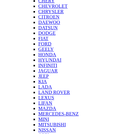
CHERY
CHEVROLET
CHRYSLER
CITROEN
DAEWOO
DATSUN
DODGE
FIAT
FORD
GEELY
HONDA
HYUNDAI
INFINITI
JAGUAR
JEEP
KIA
LADA
LAND ROVER
LEXUS
LIFAN
MAZDA
MERCEDES-BENZ
MINI
MITSUBISHI
NISSAN