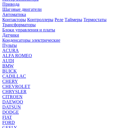
Привода
Шаговые двигатели
Автоматика
Контакторы
Контроллеры
Реле
Таймеры
Термостаты
Трансформаторы
Блоки управления и платы
Датчики
Конденсаторы электрические
Пульты
ACURA
ALFA ROMEO
AUDI
BMW
BUICK
CADILLAC
CHERY
CHEVROLET
CHRYSLER
CITROEN
DAEWOO
DATSUN
DODGE
FIAT
FORD
GEELY