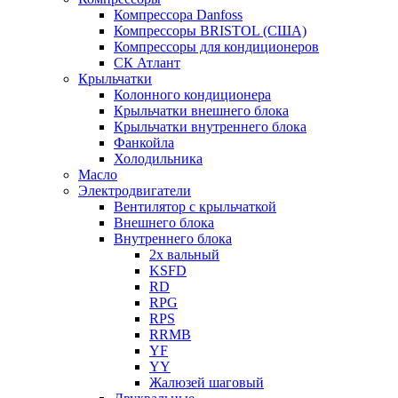
Компрессора Danfoss
Компрессоры BRISTOL (США)
Компрессоры для кондиционеров
СК Атлант
Крыльчатки
Колонного кондиционера
Крыльчатки внешнего блока
Крыльчатки внутреннего блока
Фанкойла
Холодильника
Масло
Электродвигатели
Вентилятор с крыльчаткой
Внешнего блока
Внутреннего блока
2х вальный
KSFD
RD
RPG
RPS
RRMB
YF
YY
Жалюзей шаговый