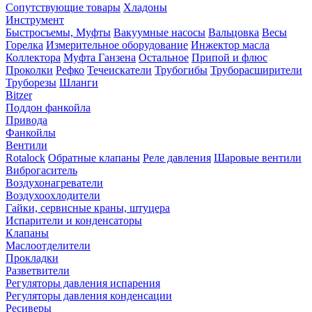
Сопутствующие товары
Хладоны
Инструмент
Быстросъемы, Муфты
Вакуумные насосы
Вальцовка
Весы
Горелка
Измерительное оборудование
Инжектор масла
Коллектора
Муфта Ганзена
Остальное
Припой и флюс
Проколки
Рефко
Течеискатели
Трубогибы
Труборасширители
Труборезы
Шланги
Bitzer
Поддон фанкойла
Привода
Фанкойлы
Вентили
Rotalock
Обратные клапаны
Реле давления
Шаровые вентили
Виброгаситель
Воздухонагреватели
Воздухоохлодители
Гайки, сервисные краны, штуцера
Испарители и конденсаторы
Клапаны
Маслоотделители
Прокладки
Разветвители
Регуляторы давления испарения
Регуляторы давления конденсации
Ресиверы