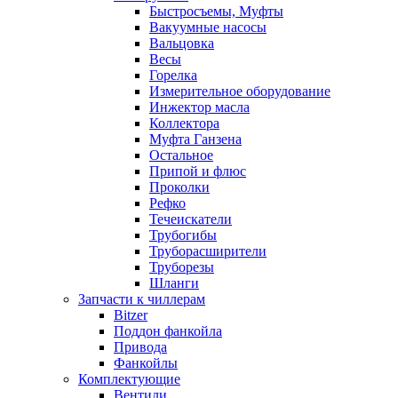
Быстросъемы, Муфты
Вакуумные насосы
Вальцовка
Весы
Горелка
Измерительное оборудование
Инжектор масла
Коллектора
Муфта Ганзена
Остальное
Припой и флюс
Проколки
Рефко
Течеискатели
Трубогибы
Труборасширители
Труборезы
Шланги
Запчасти к чиллерам
Bitzer
Поддон фанкойла
Привода
Фанкойлы
Комплектующие
Вентили