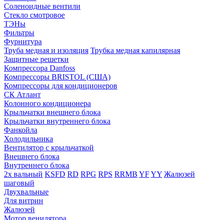
Соленоидные вентили
Стекло смотровое
ТЭНы
Фильтры
Фурнитура
Труба медная и изоляция
Трубка медная капилярная
Защитные решетки
Компрессора Danfoss
Компрессоры BRISTOL (США)
Компрессоры для кондиционеров
СК Атлант
Колонного кондиционера
Крыльчатки внешнего блока
Крыльчатки внутреннего блока
Фанкойла
Холодильника
Вентилятор с крыльчаткой
Внешнего блока
Внутреннего блока
2х вальный
KSFD
RD
RPG
RPS
RRMB
YF
YY
Жалюзей
шаговый
Двухвальные
Для витрин
Жалюзей
Мотор венилятора