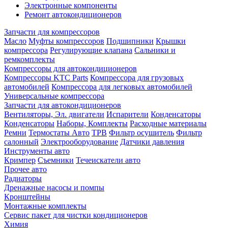
Электронные компоненты
Ремонт автокондиционеров
Запчасти для компрессоров
Масло
Муфты компрессоров
Подшипники
Крышки
компрессора
Регулирующие клапана
Сальники и
ремкомплекты
Компрессоры для автокондиционеров
Компрессоры KTC Parts
Компрессора для грузовых
автомобилей
Компрессора для легковых автомобилей
Универсальные компрессора
Запчасти для автокондиционеров
Вентиляторы, Эл. двигатели
Испарители
Конденсаторы
Конденсаторы
Наборы, Комплекты
Расходные материалы
Ремни
Термостаты Авто
ТРВ
Фильтр осушитель
Фильтр
салонный
Электрооборудование
Датчики давления
Инструменты авто
Кримпер
Съемники
Течеискатели авто
Прочее авто
Радиаторы
Дренажные насосы и помпы
Кронштейны
Монтажные комплекты
Сервис пакет для чистки кондиционеров
Химия