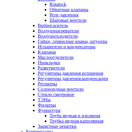
Rotalock
Обратные клапаны
Реле давления
Шаровые вентили
Виброгаситель
Воздухонагреватели
Воздухоохлодители
Гайки, сервисные краны, штуцера
Испарители и конденсаторы
Клапаны
Маслоотделители
Прокладки
Разветвители
Регуляторы давления испарения
Регуляторы давления конденсации
Ресиверы
Соленоидные вентили
Стекло смотровое
ТЭНы
Фильтры
Фурнитура
Труба медная и изоляция
Трубка медная капилярная
Защитные решетки
Компрессоры