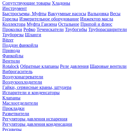
Сопутствующие товары
Хладоны
Инструмент
Быстросъемы, Муфты
Вакуумные насосы
Вальцовка
Весы
Горелка
Измерительное оборудование
Инжектор масла
Коллектора
Муфта Ганзена
Остальное
Припой и флюс
Проколки
Рефко
Течеискатели
Трубогибы
Труборасширители
Труборезы
Шланги
Bitzer
Поддон фанкойла
Привода
Фанкойлы
Вентили
Rotalock
Обратные клапаны
Реле давления
Шаровые вентили
Виброгаситель
Воздухонагреватели
Воздухоохлодители
Гайки, сервисные краны, штуцера
Испарители и конденсаторы
Клапаны
Маслоотделители
Прокладки
Разветвители
Регуляторы давления испарения
Регуляторы давления конденсации
Ресиверы