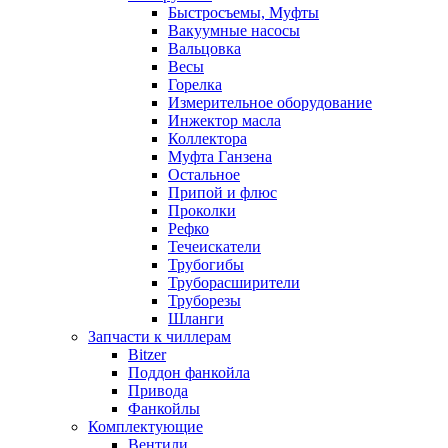
Быстросъемы, Муфты
Вакуумные насосы
Вальцовка
Весы
Горелка
Измерительное оборудование
Инжектор масла
Коллектора
Муфта Ганзена
Остальное
Припой и флюс
Проколки
Рефко
Течеискатели
Трубогибы
Труборасширители
Труборезы
Шланги
Запчасти к чиллерам
Bitzer
Поддон фанкойла
Привода
Фанкойлы
Комплектующие
Вентили