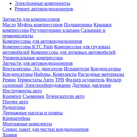
Электронные компоненты
Ремонт автокондиционеров
Запчасти для компрессоров
Масло
Муфты компрессоров
Подшипники
Крышки
компрессора
Регулирующие клапана
Сальники и
ремкомплекты
Компрессоры для автокондиционеров
Компрессоры KTC Parts
Компрессора для грузовых
автомобилей
Компрессора для легковых автомобилей
Универсальные компрессора
Запчасти для автокондиционеров
Вентиляторы, Эл. двигатели
Испарители
Конденсаторы
Конденсаторы
Наборы, Комплекты
Расходные материалы
Ремни
Термостаты Авто
ТРВ
Фильтр осушитель
Фильтр
салонный
Электрооборудование
Датчики давления
Инструменты авто
Кримпер
Съемники
Течеискатели авто
Прочее авто
Радиаторы
Дренажные насосы и помпы
Кронштейны
Монтажные комплекты
Сервис пакет для чистки кондиционеров
Химия