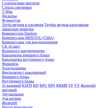
Соленоидные вентили
Стекло смотровое
ТЭНы
Фильтры
Фурнитура
Труба медная и изоляция
Трубка медная капилярная
Защитные решетки
Компрессора Danfoss
Компрессоры BRISTOL (США)
Компрессоры для кондиционеров
СК Атлант
Колонного кондиционера
Крыльчатки внешнего блока
Крыльчатки внутреннего блока
Фанкойла
Холодильника
Вентилятор с крыльчаткой
Внешнего блока
Внутреннего блока
2х вальный
KSFD
RD
RPG
RPS
RRMB
YF
YY
Жалюзей
шаговый
Двухвальные
Для витрин
Жалюзей
Мотор венилятора