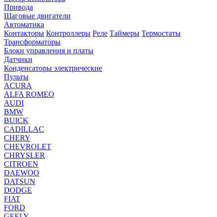
Привода
Шаговые двигатели
Автоматика
Контакторы
Контроллеры
Реле
Таймеры
Термостаты
Трансформаторы
Блоки управления и платы
Датчики
Конденсаторы электрические
Пульты
ACURA
ALFA ROMEO
AUDI
BMW
BUICK
CADILLAC
CHERY
CHEVROLET
CHRYSLER
CITROEN
DAEWOO
DATSUN
DODGE
FIAT
FORD
GEELY