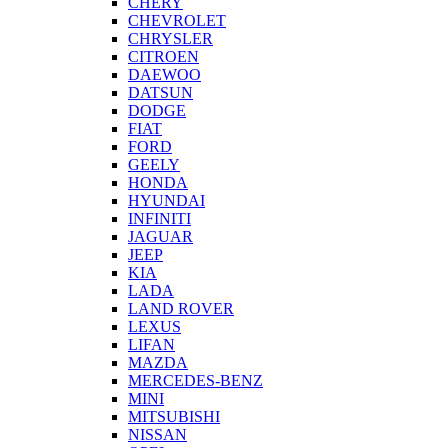
CHERY
CHEVROLET
CHRYSLER
CITROEN
DAEWOO
DATSUN
DODGE
FIAT
FORD
GEELY
HONDA
HYUNDAI
INFINITI
JAGUAR
JEEP
KIA
LADA
LAND ROVER
LEXUS
LIFAN
MAZDA
MERCEDES-BENZ
MINI
MITSUBISHI
NISSAN