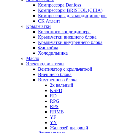
Компрессора Danfoss
Компрессоры BRISTOL (США)
Компрессоры для кондиционеров
СК Атлант
Крыльчатки
Колонного кондиционера
Крыльчатки внешнего блока
Крыльчатки внутреннего блока
Фанкойла
Холодильника
Масло
Электродвигатели
Вентилятор с крыльчаткой
Внешнего блока
Внутреннего блока
2х вальный
KSFD
RD
RPG
RPS
RRMB
YF
YY
Жалюзей шаговый