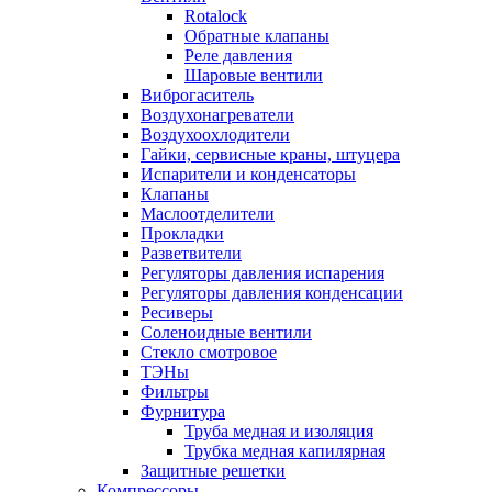
Rotalock
Обратные клапаны
Реле давления
Шаровые вентили
Виброгаситель
Воздухонагреватели
Воздухоохлодители
Гайки, сервисные краны, штуцера
Испарители и конденсаторы
Клапаны
Маслоотделители
Прокладки
Разветвители
Регуляторы давления испарения
Регуляторы давления конденсации
Ресиверы
Соленоидные вентили
Стекло смотровое
ТЭНы
Фильтры
Фурнитура
Труба медная и изоляция
Трубка медная капилярная
Защитные решетки
Компрессоры