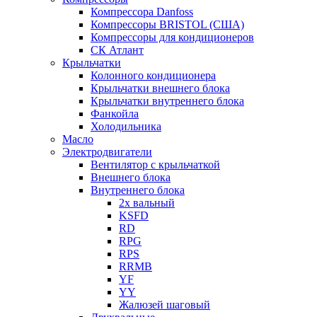
Компрессора Danfoss
Компрессоры BRISTOL (США)
Компрессоры для кондиционеров
СК Атлант
Крыльчатки
Колонного кондиционера
Крыльчатки внешнего блока
Крыльчатки внутреннего блока
Фанкойла
Холодильника
Масло
Электродвигатели
Вентилятор с крыльчаткой
Внешнего блока
Внутреннего блока
2х вальный
KSFD
RD
RPG
RPS
RRMB
YF
YY
Жалюзей шаговый