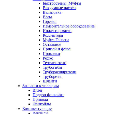
Быстросъемы, Муфты
Вакуумные насосы
Вальцовка
Весы
Горелка
Измерительное оборудование
Инжектор масла
Коллектора
Муфта Ганзена
Остальное
Припой и флюс
Проколки
Рефко
Течеискатели
Трубогибы
Труборасширители
Труборезы
Шланги
Запчасти к чиллерам
Bitzer
Поддон фанкойла
Привода
Фанкойлы
Комплектующие
Вентили