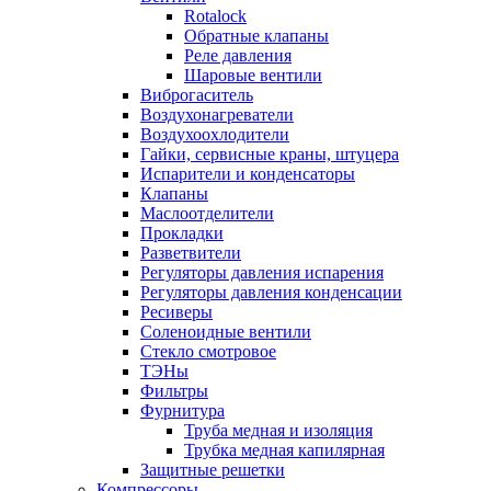
Rotalock
Обратные клапаны
Реле давления
Шаровые вентили
Виброгаситель
Воздухонагреватели
Воздухоохлодители
Гайки, сервисные краны, штуцера
Испарители и конденсаторы
Клапаны
Маслоотделители
Прокладки
Разветвители
Регуляторы давления испарения
Регуляторы давления конденсации
Ресиверы
Соленоидные вентили
Стекло смотровое
ТЭНы
Фильтры
Фурнитура
Труба медная и изоляция
Трубка медная капилярная
Защитные решетки
Компрессоры