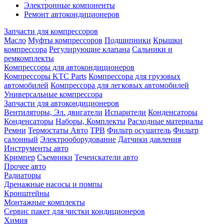
Электронные компоненты
Ремонт автокондиционеров
Запчасти для компрессоров
Масло
Муфты компрессоров
Подшипники
Крышки
компрессора
Регулирующие клапана
Сальники и
ремкомплекты
Компрессоры для автокондиционеров
Компрессоры KTC Parts
Компрессора для грузовых
автомобилей
Компрессора для легковых автомобилей
Универсальные компрессора
Запчасти для автокондиционеров
Вентиляторы, Эл. двигатели
Испарители
Конденсаторы
Конденсаторы
Наборы, Комплекты
Расходные материалы
Ремни
Термостаты Авто
ТРВ
Фильтр осушитель
Фильтр
салонный
Электрооборудование
Датчики давления
Инструменты авто
Кримпер
Съемники
Течеискатели авто
Прочее авто
Радиаторы
Дренажные насосы и помпы
Кронштейны
Монтажные комплекты
Сервис пакет для чистки кондиционеров
Химия