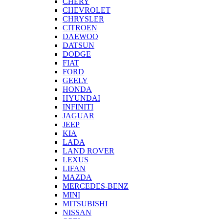
CHERY
CHEVROLET
CHRYSLER
CITROEN
DAEWOO
DATSUN
DODGE
FIAT
FORD
GEELY
HONDA
HYUNDAI
INFINITI
JAGUAR
JEEP
KIA
LADA
LAND ROVER
LEXUS
LIFAN
MAZDA
MERCEDES-BENZ
MINI
MITSUBISHI
NISSAN