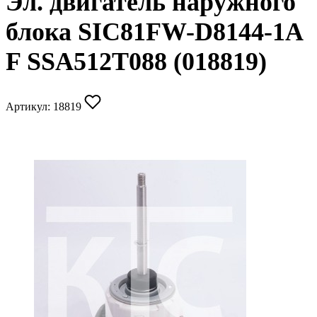
Эл. двигатель наружного
блока SIC81FW-D8144-1A
F SSA512T088 (018819)
Артикул:
18819