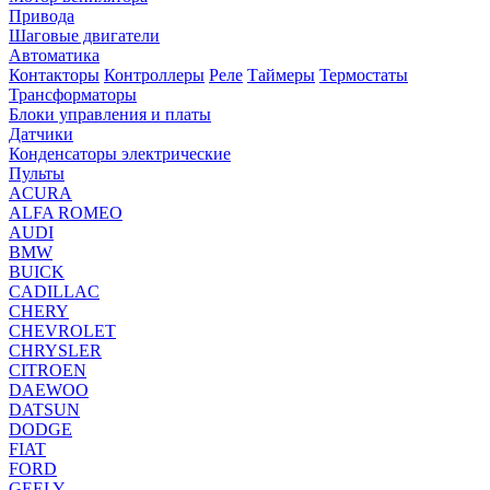
Привода
Шаговые двигатели
Автоматика
Контакторы
Контроллеры
Реле
Таймеры
Термостаты
Трансформаторы
Блоки управления и платы
Датчики
Конденсаторы электрические
Пульты
ACURA
ALFA ROMEO
AUDI
BMW
BUICK
CADILLAC
CHERY
CHEVROLET
CHRYSLER
CITROEN
DAEWOO
DATSUN
DODGE
FIAT
FORD
GEELY