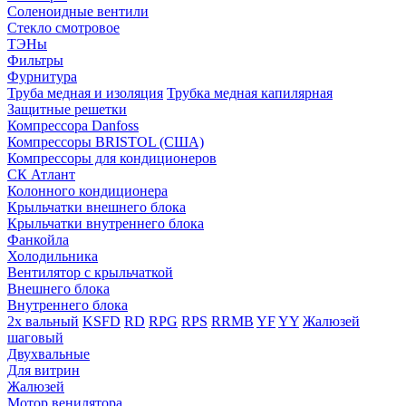
Соленоидные вентили
Стекло смотровое
ТЭНы
Фильтры
Фурнитура
Труба медная и изоляция
Трубка медная капилярная
Защитные решетки
Компрессора Danfoss
Компрессоры BRISTOL (США)
Компрессоры для кондиционеров
СК Атлант
Колонного кондиционера
Крыльчатки внешнего блока
Крыльчатки внутреннего блока
Фанкойла
Холодильника
Вентилятор с крыльчаткой
Внешнего блока
Внутреннего блока
2х вальный
KSFD
RD
RPG
RPS
RRMB
YF
YY
Жалюзей
шаговый
Двухвальные
Для витрин
Жалюзей
Мотор венилятора