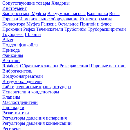
Сопутствующие товары
Хладоны
Инструмент
Быстросъемы, Муфты
Вакуумные насосы
Вальцовка
Весы
Горелка
Измерительное оборудование
Инжектор масла
Коллектора
Муфта Ганзена
Остальное
Припой и флюс
Проколки
Рефко
Течеискатели
Трубогибы
Труборасширители
Труборезы
Шланги
Bitzer
Поддон фанкойла
Привода
Фанкойлы
Вентили
Rotalock
Обратные клапаны
Реле давления
Шаровые вентили
Виброгаситель
Воздухонагреватели
Воздухоохлодители
Гайки, сервисные краны, штуцера
Испарители и конденсаторы
Клапаны
Маслоотделители
Прокладки
Разветвители
Регуляторы давления испарения
Регуляторы давления конденсации
Ресиверы