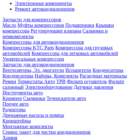
Электронные компоненты
Ремонт автокондиционеров
Запчасти для компрессоров
Масло
Муфты компрессоров
Подшипники
Крышки
компрессора
Регулирующие клапана
Сальники и
ремкомплекты
Компрессоры для автокондиционеров
Компрессоры KTC Parts
Компрессора для грузовых
автомобилей
Компрессора для легковых автомобилей
Универсальные компрессора
Запчасти для автокондиционеров
Вентиляторы, Эл. двигатели
Испарители
Конденсаторы
Конденсаторы
Наборы, Комплекты
Расходные материалы
Ремни
Термостаты Авто
ТРВ
Фильтр осушитель
Фильтр
салонный
Электрооборудование
Датчики давления
Инструменты авто
Кримпер
Съемники
Течеискатели авто
Прочее авто
Радиаторы
Дренажные насосы и помпы
Кронштейны
Монтажные комплекты
Сервис пакет для чистки кондиционеров
Химия