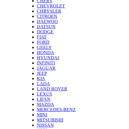
CHERY
CHEVROLET
CHRYSLER
CITROEN
DAEWOO
DATSUN
DODGE
FIAT
FORD
GEELY
HONDA
HYUNDAI
INFINITI
JAGUAR
JEEP
KIA
LADA
LAND ROVER
LEXUS
LIFAN
MAZDA
MERCEDES-BENZ
MINI
MITSUBISHI
NISSAN