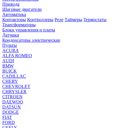
Привода
Шаговые двигатели
Автоматика
Контакторы
Контроллеры
Реле
Таймеры
Термостаты
Трансформаторы
Блоки управления и платы
Датчики
Конденсаторы электрические
Пульты
ACURA
ALFA ROMEO
AUDI
BMW
BUICK
CADILLAC
CHERY
CHEVROLET
CHRYSLER
CITROEN
DAEWOO
DATSUN
DODGE
FIAT
FORD
GEELY