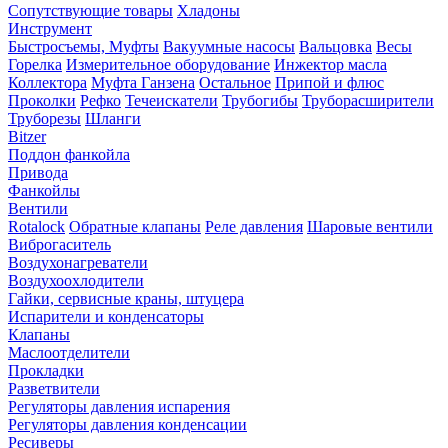
Сопутствующие товары
Хладоны
Инструмент
Быстросъемы, Муфты
Вакуумные насосы
Вальцовка
Весы
Горелка
Измерительное оборудование
Инжектор масла
Коллектора
Муфта Ганзена
Остальное
Припой и флюс
Проколки
Рефко
Течеискатели
Трубогибы
Труборасширители
Труборезы
Шланги
Bitzer
Поддон фанкойла
Привода
Фанкойлы
Вентили
Rotalock
Обратные клапаны
Реле давления
Шаровые вентили
Виброгаситель
Воздухонагреватели
Воздухоохлодители
Гайки, сервисные краны, штуцера
Испарители и конденсаторы
Клапаны
Маслоотделители
Прокладки
Разветвители
Регуляторы давления испарения
Регуляторы давления конденсации
Ресиверы