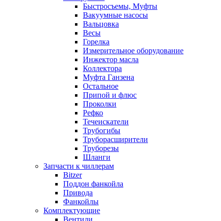
Быстросъемы, Муфты
Вакуумные насосы
Вальцовка
Весы
Горелка
Измерительное оборудование
Инжектор масла
Коллектора
Муфта Ганзена
Остальное
Припой и флюс
Проколки
Рефко
Течеискатели
Трубогибы
Труборасширители
Труборезы
Шланги
Запчасти к чиллерам
Bitzer
Поддон фанкойла
Привода
Фанкойлы
Комплектующие
Вентили