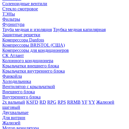
Соленоидные вентили
Стекло смотровое
ТЭНы
Фильтры
Фурнитура
Труба медная и изоляция
Трубка медная капилярная
Защитные решетки
Компрессора Danfoss
Компрессоры BRISTOL (США)
Компрессоры для кондиционеров
СК Атлант
Колонного кондиционера
Крыльчатки внешнего блока
Крыльчатки внутреннего блока
Фанкойла
Холодильника
Вентилятор с крыльчаткой
Внешнего блока
Внутреннего блока
2х вальный
KSFD
RD
RPG
RPS
RRMB
YF
YY
Жалюзей
шаговый
Двухвальные
Для витрин
Жалюзей
Мотор венилятора