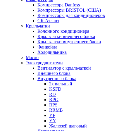
Компрессора Danfoss
Компрессоры BRISTOL (США)
Компрессоры для кондиционеров
СК Атлант
Крыльчатки
Колонного кондиционера
Крыльчатки внешнего блока
Крыльчатки внутреннего блока
Фанкойла
Холодильника
Масло
Электродвигатели
Вентилятор с крыльчаткой
Внешнего блока
Внутреннего блока
2х вальный
KSFD
RD
RPG
RPS
RRMB
YF
YY
Жалюзей шаговый