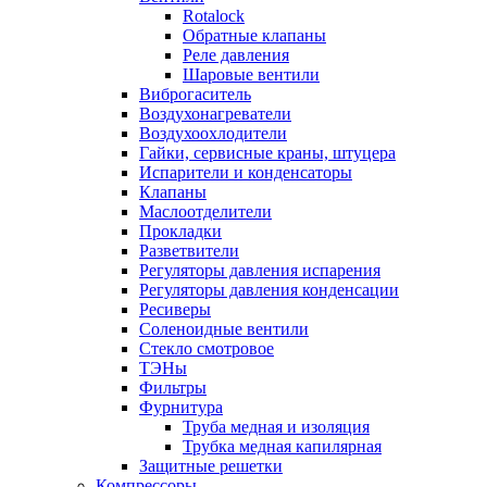
Rotalock
Обратные клапаны
Реле давления
Шаровые вентили
Виброгаситель
Воздухонагреватели
Воздухоохлодители
Гайки, сервисные краны, штуцера
Испарители и конденсаторы
Клапаны
Маслоотделители
Прокладки
Разветвители
Регуляторы давления испарения
Регуляторы давления конденсации
Ресиверы
Соленоидные вентили
Стекло смотровое
ТЭНы
Фильтры
Фурнитура
Труба медная и изоляция
Трубка медная капилярная
Защитные решетки
Компрессоры