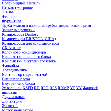
Соленоидные вентили
Стекло смотровое
ТЭНы
Фильтры
Фурнитура
Труба медная и изоляция
Трубка медная капилярная
Защитные решетки
Компрессора Danfoss
Компрессоры BRISTOL (США)
Компрессоры для кондиционеров
СК Атлант
Колонного кондиционера
Крыльчатки внешнего блока
Крыльчатки внутреннего блока
Фанкойла
Холодильника
Вентилятор с крыльчаткой
Внешнего блока
Внутреннего блока
2х вальный
KSFD
RD
RPG
RPS
RRMB
YF
YY
Жалюзей
шаговый
Двухвальные
Для витрин
Жалюзей
Мотор венилятора