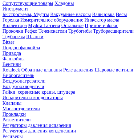
Сопутствующие товары
Хладоны
Инструмент
Быстросъемы, Муфты
Вакуумные насосы
Вальцовка
Весы
Горелка
Измерительное оборудование
Инжектор масла
Коллектора
Муфта Ганзена
Остальное
Припой и флюс
Проколки
Рефко
Течеискатели
Трубогибы
Труборасширители
Труборезы
Шланги
Bitzer
Поддон фанкойла
Привода
Фанкойлы
Вентили
Rotalock
Обратные клапаны
Реле давления
Шаровые вентили
Виброгаситель
Воздухонагреватели
Воздухоохлодители
Гайки, сервисные краны, штуцера
Испарители и конденсаторы
Клапаны
Маслоотделители
Прокладки
Разветвители
Регуляторы давления испарения
Регуляторы давления конденсации
Ресиверы