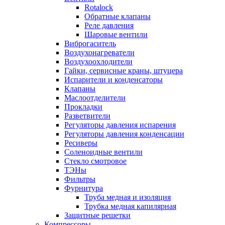
Rotalock
Обратные клапаны
Реле давления
Шаровые вентили
Виброгаситель
Воздухонагреватели
Воздухоохлодители
Гайки, сервисные краны, штуцера
Испарители и конденсаторы
Клапаны
Маслоотделители
Прокладки
Разветвители
Регуляторы давления испарения
Регуляторы давления конденсации
Ресиверы
Соленоидные вентили
Стекло смотровое
ТЭНы
Фильтры
Фурнитура
Труба медная и изоляция
Трубка медная капилярная
Защитные решетки
Компрессоры