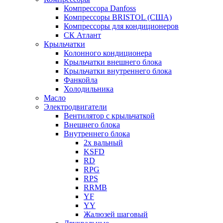
Компрессора Danfoss
Компрессоры BRISTOL (США)
Компрессоры для кондиционеров
СК Атлант
Крыльчатки
Колонного кондиционера
Крыльчатки внешнего блока
Крыльчатки внутреннего блока
Фанкойла
Холодильника
Масло
Электродвигатели
Вентилятор с крыльчаткой
Внешнего блока
Внутреннего блока
2х вальный
KSFD
RD
RPG
RPS
RRMB
YF
YY
Жалюзей шаговый