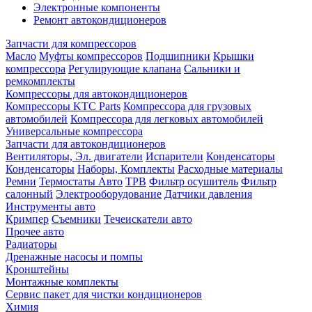
Электронные компоненты
Ремонт автокондиционеров
Запчасти для компрессоров
Масло
Муфты компрессоров
Подшипники
Крышки
компрессора
Регулирующие клапана
Сальники и
ремкомплекты
Компрессоры для автокондиционеров
Компрессоры KTC Parts
Компрессора для грузовых
автомобилей
Компрессора для легковых автомобилей
Универсальные компрессора
Запчасти для автокондиционеров
Вентиляторы, Эл. двигатели
Испарители
Конденсаторы
Конденсаторы
Наборы, Комплекты
Расходные материалы
Ремни
Термостаты Авто
ТРВ
Фильтр осушитель
Фильтр
салонный
Электрооборудование
Датчики давления
Инструменты авто
Кримпер
Съемники
Течеискатели авто
Прочее авто
Радиаторы
Дренажные насосы и помпы
Кронштейны
Монтажные комплекты
Сервис пакет для чистки кондиционеров
Химия