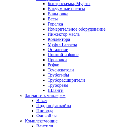
Быстросъемы, Муфты
Вакуумные насосы
Вальцовка
Весы
Горелка
Измерительное оборудование
Инжектор масла
Коллектора
Муфта Ганзена
Остальное
Припой и флюс
Проколки
Рефко
Течеискатели
Трубогибы
Труборасширители
Труборезы
Шланги
Запчасти к чиллерам
Bitzer
Поддон фанкойла
Привода
Фанкойлы
Комплектующие
Вентили