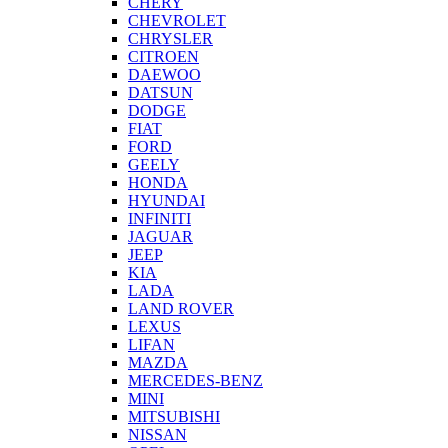
CHERY
CHEVROLET
CHRYSLER
CITROEN
DAEWOO
DATSUN
DODGE
FIAT
FORD
GEELY
HONDA
HYUNDAI
INFINITI
JAGUAR
JEEP
KIA
LADA
LAND ROVER
LEXUS
LIFAN
MAZDA
MERCEDES-BENZ
MINI
MITSUBISHI
NISSAN