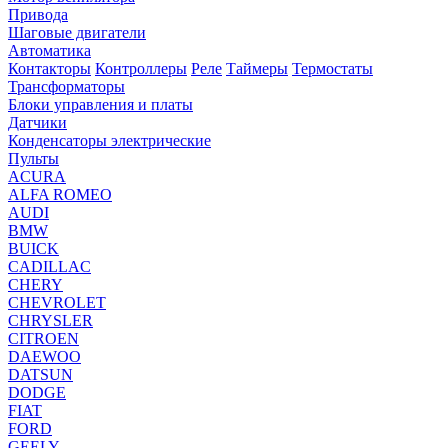
Привода
Шаговые двигатели
Автоматика
Контакторы
Контроллеры
Реле
Таймеры
Термостаты
Трансформаторы
Блоки управления и платы
Датчики
Конденсаторы электрические
Пульты
ACURA
ALFA ROMEO
AUDI
BMW
BUICK
CADILLAC
CHERY
CHEVROLET
CHRYSLER
CITROEN
DAEWOO
DATSUN
DODGE
FIAT
FORD
GEELY