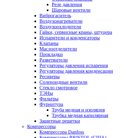
Реле давления
Шаровые вентили
Виброгаситель
Воздухонагреватели
Воздухоохлодители
Гайки, сервисные краны, штуцера
Испарители и конденсаторы
Клапаны
Маслоотделители
Прокладки
Разветвители
Регуляторы давления испарения
Регуляторы давления конденсации
Ресиверы
Соленоидные вентили
Стекло смотровое
ТЭНы
Фильтры
Фурнитура
Труба медная и изоляция
Трубка медная капилярная
Защитные решетки
Компрессоры
Компрессора Danfoss
Компрессоры BRISTOL (США)