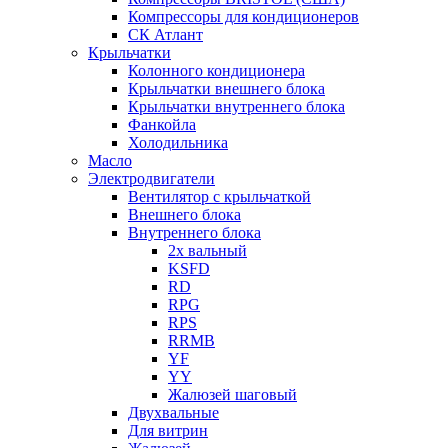
Компрессоры для кондиционеров
СК Атлант
Крыльчатки
Колонного кондиционера
Крыльчатки внешнего блока
Крыльчатки внутреннего блока
Фанкойла
Холодильника
Масло
Электродвигатели
Вентилятор с крыльчаткой
Внешнего блока
Внутреннего блока
2х вальный
KSFD
RD
RPG
RPS
RRMB
YF
YY
Жалюзей шаговый
Двухвальные
Для витрин