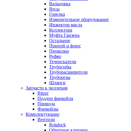
Вальцовка
Весы
Горелка
Измерительное оборудование
Инжектор масла
Коллектора
Муфта Ганзена
Остальное
Припой и флюс
Проколки
Рефко
Течеискатели
Трубогибы
Труборасширители
Труборезы
Шланги
Запчасти к чиллерам
Bitzer
Поддон фанкойла
Привода
Фанкойлы
Комплектующие
Вентили
Rotalock
Обратные клапаны