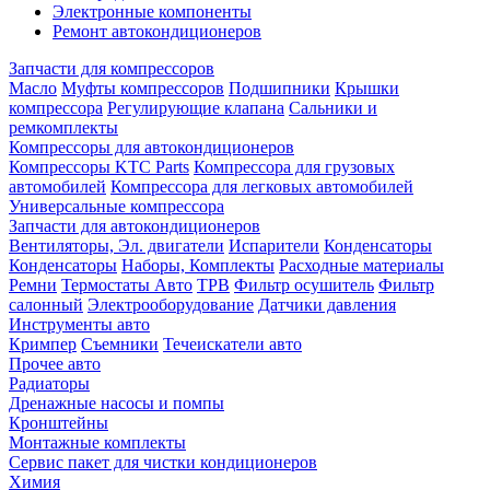
Электронные компоненты
Ремонт автокондиционеров
Запчасти для компрессоров
Масло
Муфты компрессоров
Подшипники
Крышки
компрессора
Регулирующие клапана
Сальники и
ремкомплекты
Компрессоры для автокондиционеров
Компрессоры KTC Parts
Компрессора для грузовых
автомобилей
Компрессора для легковых автомобилей
Универсальные компрессора
Запчасти для автокондиционеров
Вентиляторы, Эл. двигатели
Испарители
Конденсаторы
Конденсаторы
Наборы, Комплекты
Расходные материалы
Ремни
Термостаты Авто
ТРВ
Фильтр осушитель
Фильтр
салонный
Электрооборудование
Датчики давления
Инструменты авто
Кримпер
Съемники
Течеискатели авто
Прочее авто
Радиаторы
Дренажные насосы и помпы
Кронштейны
Монтажные комплекты
Сервис пакет для чистки кондиционеров
Химия