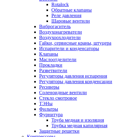
Rotalock
Обратные клапаны
Реле давления
Шаровые вентили
Виброгаситель
Воздухонагреватели
Воздухоохлодители
Гайки, сервисные краны, штуцера
Испарители и конденсаторы
Клапаны
Маслоотделители
Прокладки
Разветвители
Регуляторы давления испарения
Регуляторы давления конденсации
Ресиверы
Соленоидные вентили
Стекло смотровое
ТЭНы
Фильтры
Фурнитура
Труба медная и изоляция
Трубка медная капилярная
Защитные решетки
Компрессоры