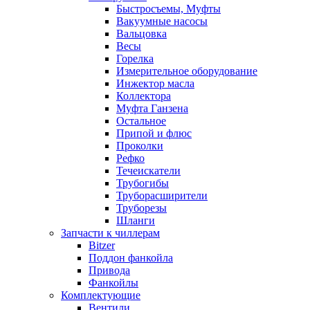
Быстросъемы, Муфты
Вакуумные насосы
Вальцовка
Весы
Горелка
Измерительное оборудование
Инжектор масла
Коллектора
Муфта Ганзена
Остальное
Припой и флюс
Проколки
Рефко
Течеискатели
Трубогибы
Труборасширители
Труборезы
Шланги
Запчасти к чиллерам
Bitzer
Поддон фанкойла
Привода
Фанкойлы
Комплектующие
Вентили