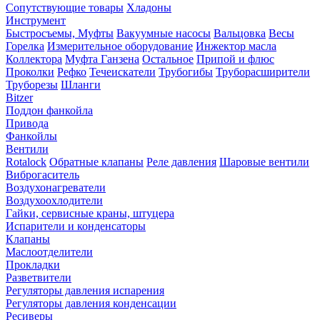
Сопутствующие товары
Хладоны
Инструмент
Быстросъемы, Муфты
Вакуумные насосы
Вальцовка
Весы
Горелка
Измерительное оборудование
Инжектор масла
Коллектора
Муфта Ганзена
Остальное
Припой и флюс
Проколки
Рефко
Течеискатели
Трубогибы
Труборасширители
Труборезы
Шланги
Bitzer
Поддон фанкойла
Привода
Фанкойлы
Вентили
Rotalock
Обратные клапаны
Реле давления
Шаровые вентили
Виброгаситель
Воздухонагреватели
Воздухоохлодители
Гайки, сервисные краны, штуцера
Испарители и конденсаторы
Клапаны
Маслоотделители
Прокладки
Разветвители
Регуляторы давления испарения
Регуляторы давления конденсации
Ресиверы