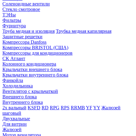
Соленоидные вентили
Стекло смотровое
ТЭНы
Фильтры
Фурнитура
Труба медная и изоляция
Трубка медная капилярная
Защитные решетки
Компрессора Danfoss
Компрессоры BRISTOL (США)
Компрессоры для кондиционеров
СК Атлант
Колонного кондиционера
Крыльчатки внешнего блока
Крыльчатки внутреннего блока
Фанкойла
Холодильника
Вентилятор с крыльчаткой
Внешнего блока
Внутреннего блока
2х вальный
KSFD
RD
RPG
RPS
RRMB
YF
YY
Жалюзей
шаговый
Двухвальные
Для витрин
Жалюзей
Мотор венилятора