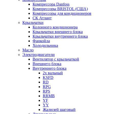
Компрессора Danfoss
Компрессоры BRISTOL (США)
Компрессоры для кондиционеров
СК Атлант
Крыльчатки
Колонного кондиционера
Крыльчатки внешнего блока
Крыльчатки внутреннего блока
Фанкойла
Холодильника
Масло
Электродвигатели
Вентилятор с крыльчаткой
Внешнего блока
Внутреннего блока
2х вальный
KSFD
RD
RPG
RPS
RRMB
YF
YY
Жалюзей шаговый