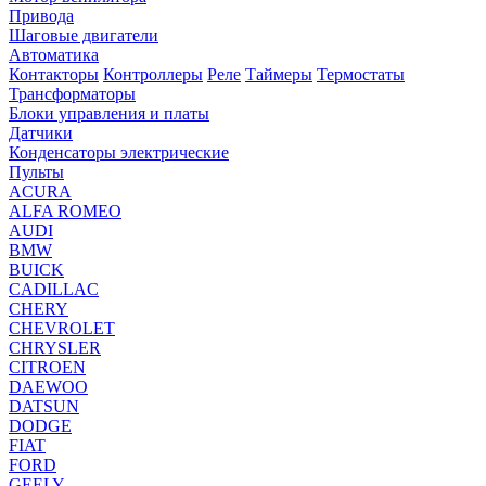
Привода
Шаговые двигатели
Автоматика
Контакторы
Контроллеры
Реле
Таймеры
Термостаты
Трансформаторы
Блоки управления и платы
Датчики
Конденсаторы электрические
Пульты
ACURA
ALFA ROMEO
AUDI
BMW
BUICK
CADILLAC
CHERY
CHEVROLET
CHRYSLER
CITROEN
DAEWOO
DATSUN
DODGE
FIAT
FORD
GEELY