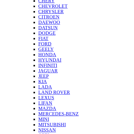
CHERY
CHEVROLET
CHRYSLER
CITROEN
DAEWOO
DATSUN
DODGE
FIAT
FORD
GEELY
HONDA
HYUNDAI
INFINITI
JAGUAR
JEEP
KIA
LADA
LAND ROVER
LEXUS
LIFAN
MAZDA
MERCEDES-BENZ
MINI
MITSUBISHI
NISSAN