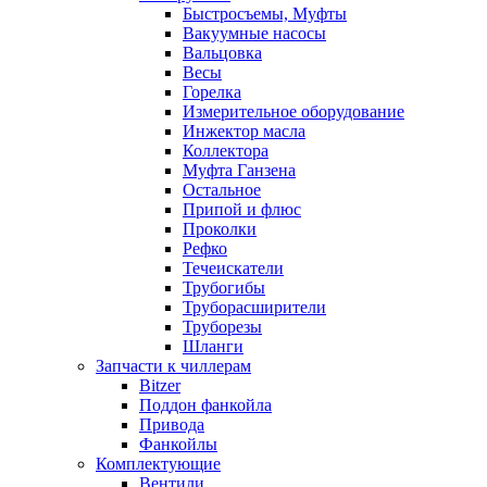
Быстросъемы, Муфты
Вакуумные насосы
Вальцовка
Весы
Горелка
Измерительное оборудование
Инжектор масла
Коллектора
Муфта Ганзена
Остальное
Припой и флюс
Проколки
Рефко
Течеискатели
Трубогибы
Труборасширители
Труборезы
Шланги
Запчасти к чиллерам
Bitzer
Поддон фанкойла
Привода
Фанкойлы
Комплектующие
Вентили