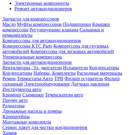
Электронные компоненты
Ремонт автокондиционеров
Запчасти для компрессоров
Масло
Муфты компрессоров
Подшипники
Крышки
компрессора
Регулирующие клапана
Сальники и
ремкомплекты
Компрессоры для автокондиционеров
Компрессоры KTC Parts
Компрессора для грузовых
автомобилей
Компрессора для легковых автомобилей
Универсальные компрессора
Запчасти для автокондиционеров
Вентиляторы, Эл. двигатели
Испарители
Конденсаторы
Конденсаторы
Наборы, Комплекты
Расходные материалы
Ремни
Термостаты Авто
ТРВ
Фильтр осушитель
Фильтр
салонный
Электрооборудование
Датчики давления
Инструменты авто
Кримпер
Съемники
Течеискатели авто
Прочее авто
Радиаторы
Дренажные насосы и помпы
Кронштейны
Монтажные комплекты
Сервис пакет для чистки кондиционеров
Химия