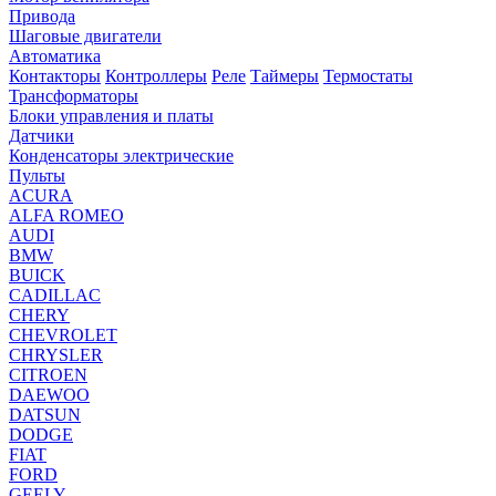
Привода
Шаговые двигатели
Автоматика
Контакторы
Контроллеры
Реле
Таймеры
Термостаты
Трансформаторы
Блоки управления и платы
Датчики
Конденсаторы электрические
Пульты
ACURA
ALFA ROMEO
AUDI
BMW
BUICK
CADILLAC
CHERY
CHEVROLET
CHRYSLER
CITROEN
DAEWOO
DATSUN
DODGE
FIAT
FORD
GEELY