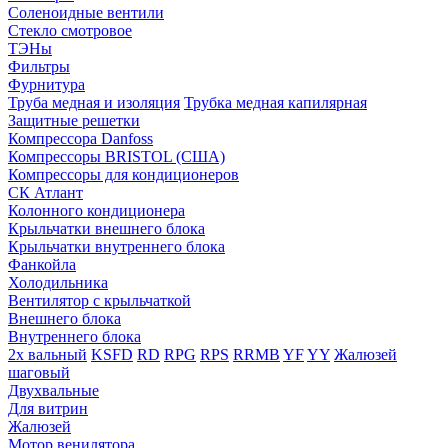
Соленоидные вентили
Стекло смотровое
ТЭНы
Фильтры
Фурнитура
Труба медная и изоляция
Трубка медная капилярная
Защитные решетки
Компрессора Danfoss
Компрессоры BRISTOL (США)
Компрессоры для кондиционеров
СК Атлант
Колонного кондиционера
Крыльчатки внешнего блока
Крыльчатки внутреннего блока
Фанкойла
Холодильника
Вентилятор с крыльчаткой
Внешнего блока
Внутреннего блока
2х вальный
KSFD
RD
RPG
RPS
RRMB
YF
YY
Жалюзей
шаговый
Двухвальные
Для витрин
Жалюзей
Мотор венилятора