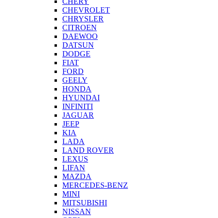
CHERY
CHEVROLET
CHRYSLER
CITROEN
DAEWOO
DATSUN
DODGE
FIAT
FORD
GEELY
HONDA
HYUNDAI
INFINITI
JAGUAR
JEEP
KIA
LADA
LAND ROVER
LEXUS
LIFAN
MAZDA
MERCEDES-BENZ
MINI
MITSUBISHI
NISSAN