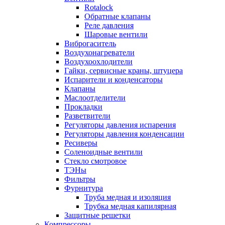
Rotalock
Обратные клапаны
Реле давления
Шаровые вентили
Виброгаситель
Воздухонагреватели
Воздухоохлодители
Гайки, сервисные краны, штуцера
Испарители и конденсаторы
Клапаны
Маслоотделители
Прокладки
Разветвители
Регуляторы давления испарения
Регуляторы давления конденсации
Ресиверы
Соленоидные вентили
Стекло смотровое
ТЭНы
Фильтры
Фурнитура
Труба медная и изоляция
Трубка медная капилярная
Защитные решетки
Компрессоры