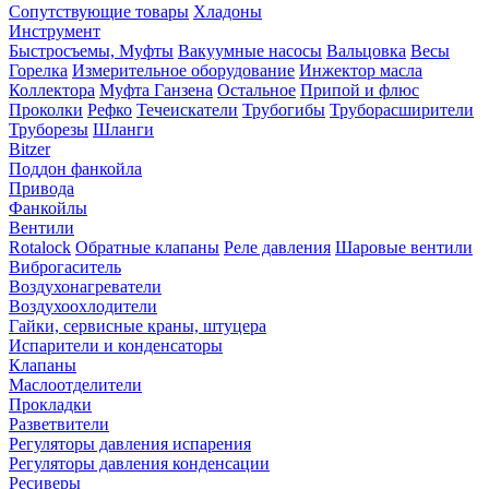
Сопутствующие товары
Хладоны
Инструмент
Быстросъемы, Муфты
Вакуумные насосы
Вальцовка
Весы
Горелка
Измерительное оборудование
Инжектор масла
Коллектора
Муфта Ганзена
Остальное
Припой и флюс
Проколки
Рефко
Течеискатели
Трубогибы
Труборасширители
Труборезы
Шланги
Bitzer
Поддон фанкойла
Привода
Фанкойлы
Вентили
Rotalock
Обратные клапаны
Реле давления
Шаровые вентили
Виброгаситель
Воздухонагреватели
Воздухоохлодители
Гайки, сервисные краны, штуцера
Испарители и конденсаторы
Клапаны
Маслоотделители
Прокладки
Разветвители
Регуляторы давления испарения
Регуляторы давления конденсации
Ресиверы