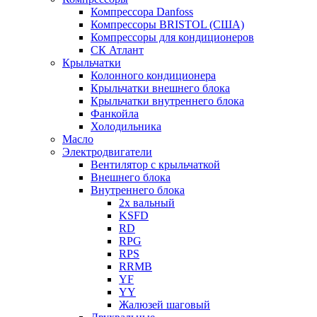
Компрессора Danfoss
Компрессоры BRISTOL (США)
Компрессоры для кондиционеров
СК Атлант
Крыльчатки
Колонного кондиционера
Крыльчатки внешнего блока
Крыльчатки внутреннего блока
Фанкойла
Холодильника
Масло
Электродвигатели
Вентилятор с крыльчаткой
Внешнего блока
Внутреннего блока
2х вальный
KSFD
RD
RPG
RPS
RRMB
YF
YY
Жалюзей шаговый