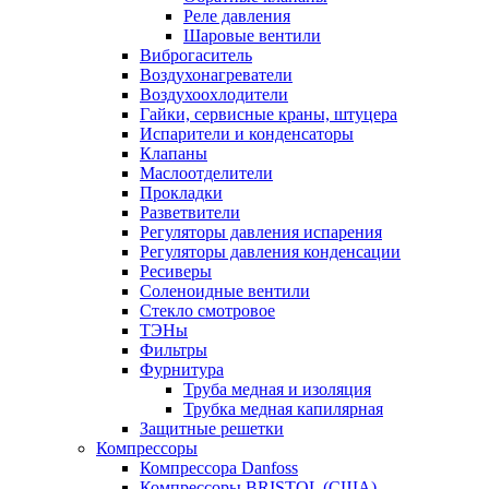
Реле давления
Шаровые вентили
Виброгаситель
Воздухонагреватели
Воздухоохлодители
Гайки, сервисные краны, штуцера
Испарители и конденсаторы
Клапаны
Маслоотделители
Прокладки
Разветвители
Регуляторы давления испарения
Регуляторы давления конденсации
Ресиверы
Соленоидные вентили
Стекло смотровое
ТЭНы
Фильтры
Фурнитура
Труба медная и изоляция
Трубка медная капилярная
Защитные решетки
Компрессоры
Компрессора Danfoss
Компрессоры BRISTOL (США)