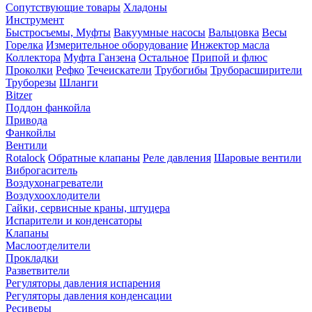
Сопутствующие товары
Хладоны
Инструмент
Быстросъемы, Муфты
Вакуумные насосы
Вальцовка
Весы
Горелка
Измерительное оборудование
Инжектор масла
Коллектора
Муфта Ганзена
Остальное
Припой и флюс
Проколки
Рефко
Течеискатели
Трубогибы
Труборасширители
Труборезы
Шланги
Bitzer
Поддон фанкойла
Привода
Фанкойлы
Вентили
Rotalock
Обратные клапаны
Реле давления
Шаровые вентили
Виброгаситель
Воздухонагреватели
Воздухоохлодители
Гайки, сервисные краны, штуцера
Испарители и конденсаторы
Клапаны
Маслоотделители
Прокладки
Разветвители
Регуляторы давления испарения
Регуляторы давления конденсации
Ресиверы