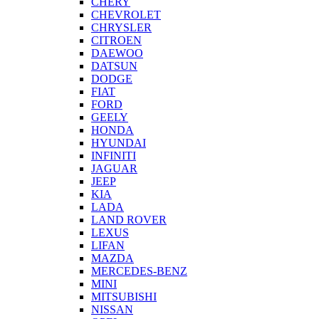
CHERY
CHEVROLET
CHRYSLER
CITROEN
DAEWOO
DATSUN
DODGE
FIAT
FORD
GEELY
HONDA
HYUNDAI
INFINITI
JAGUAR
JEEP
KIA
LADA
LAND ROVER
LEXUS
LIFAN
MAZDA
MERCEDES-BENZ
MINI
MITSUBISHI
NISSAN