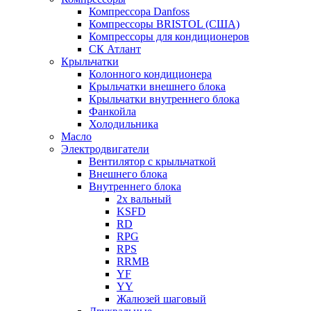
Компрессора Danfoss
Компрессоры BRISTOL (США)
Компрессоры для кондиционеров
СК Атлант
Крыльчатки
Колонного кондиционера
Крыльчатки внешнего блока
Крыльчатки внутреннего блока
Фанкойла
Холодильника
Масло
Электродвигатели
Вентилятор с крыльчаткой
Внешнего блока
Внутреннего блока
2х вальный
KSFD
RD
RPG
RPS
RRMB
YF
YY
Жалюзей шаговый