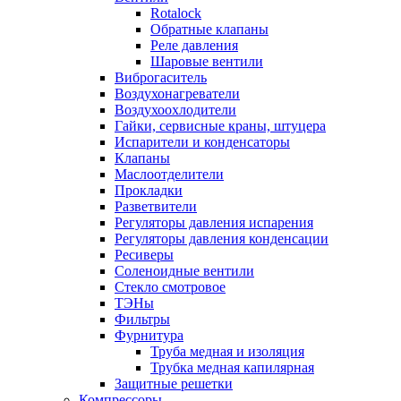
Rotalock
Обратные клапаны
Реле давления
Шаровые вентили
Виброгаситель
Воздухонагреватели
Воздухоохлодители
Гайки, сервисные краны, штуцера
Испарители и конденсаторы
Клапаны
Маслоотделители
Прокладки
Разветвители
Регуляторы давления испарения
Регуляторы давления конденсации
Ресиверы
Соленоидные вентили
Стекло смотровое
ТЭНы
Фильтры
Фурнитура
Труба медная и изоляция
Трубка медная капилярная
Защитные решетки
Компрессоры