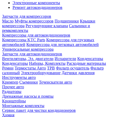
Электронные компоненты
Ремонт автокондиционеров
Запчасти для компрессоров
Масло
Муфты компрессоров
Подшипники
Крышки
компрессора
Регулирующие клапана
Сальники и
ремкомплекты
Компрессоры для автокондиционеров
Компрессоры KTC Parts
Компрессора для грузовых
автомобилей
Компрессора для легковых автомобилей
Универсальные компрессора
Запчасти для автокондиционеров
Вентиляторы, Эл. двигатели
Испарители
Конденсаторы
Конденсаторы
Наборы, Комплекты
Расходные материалы
Ремни
Термостаты Авто
ТРВ
Фильтр осушитель
Фильтр
салонный
Электрооборудование
Датчики давления
Инструменты авто
Кримпер
Съемники
Течеискатели авто
Прочее авто
Радиаторы
Дренажные насосы и помпы
Кронштейны
Монтажные комплекты
Сервис пакет для чистки кондиционеров
Химия