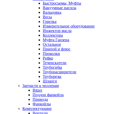
Быстросъемы, Муфты
Вакуумные насосы
Вальцовка
Весы
Горелка
Измерительное оборудование
Инжектор масла
Коллектора
Муфта Ганзена
Остальное
Припой и флюс
Проколки
Рефко
Течеискатели
Трубогибы
Труборасширители
Труборезы
Шланги
Запчасти к чиллерам
Bitzer
Поддон фанкойла
Привода
Фанкойлы
Комплектующие
Вентили