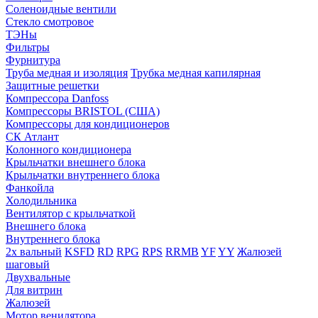
Соленоидные вентили
Стекло смотровое
ТЭНы
Фильтры
Фурнитура
Труба медная и изоляция
Трубка медная капилярная
Защитные решетки
Компрессора Danfoss
Компрессоры BRISTOL (США)
Компрессоры для кондиционеров
СК Атлант
Колонного кондиционера
Крыльчатки внешнего блока
Крыльчатки внутреннего блока
Фанкойла
Холодильника
Вентилятор с крыльчаткой
Внешнего блока
Внутреннего блока
2х вальный
KSFD
RD
RPG
RPS
RRMB
YF
YY
Жалюзей
шаговый
Двухвальные
Для витрин
Жалюзей
Мотор венилятора