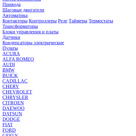
Привода
Шаговые двигатели
Автоматика
Контакторы
Контроллеры
Реле
Таймеры
Термостаты
Трансформаторы
Блоки управления и платы
Датчики
Конденсаторы электрические
Пульты
ACURA
ALFA ROMEO
AUDI
BMW
BUICK
CADILLAC
CHERY
CHEVROLET
CHRYSLER
CITROEN
DAEWOO
DATSUN
DODGE
FIAT
FORD
GEELY