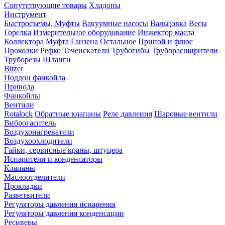
Сопутствующие товары
Хладоны
Инструмент
Быстросъемы, Муфты
Вакуумные насосы
Вальцовка
Весы
Горелка
Измерительное оборудование
Инжектор масла
Коллектора
Муфта Ганзена
Остальное
Припой и флюс
Проколки
Рефко
Течеискатели
Трубогибы
Труборасширители
Труборезы
Шланги
Bitzer
Поддон фанкойла
Привода
Фанкойлы
Вентили
Rotalock
Обратные клапаны
Реле давления
Шаровые вентили
Виброгаситель
Воздухонагреватели
Воздухоохлодители
Гайки, сервисные краны, штуцера
Испарители и конденсаторы
Клапаны
Маслоотделители
Прокладки
Разветвители
Регуляторы давления испарения
Регуляторы давления конденсации
Ресиверы