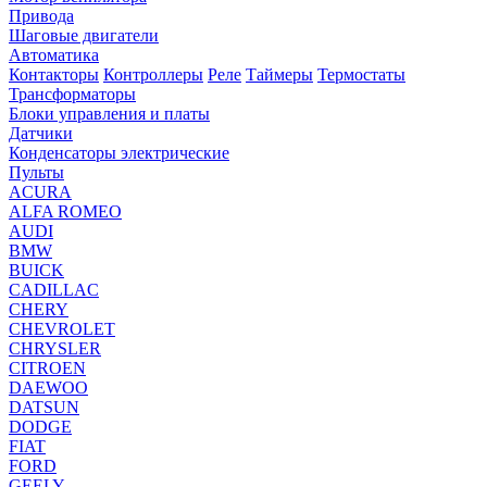
Привода
Шаговые двигатели
Автоматика
Контакторы
Контроллеры
Реле
Таймеры
Термостаты
Трансформаторы
Блоки управления и платы
Датчики
Конденсаторы электрические
Пульты
ACURA
ALFA ROMEO
AUDI
BMW
BUICK
CADILLAC
CHERY
CHEVROLET
CHRYSLER
CITROEN
DAEWOO
DATSUN
DODGE
FIAT
FORD
GEELY