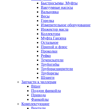
Быстросъемы, Муфты
Вакуумные насосы
Вальцовка
Весы
Горелка
Измерительное оборудование
Инжектор масла
Коллектора
Муфта Ганзена
Остальное
Припой и флюс
Проколки
Рефко
Течеискатели
Трубогибы
Труборасширители
Труборезы
Шланги
Запчасти к чиллерам
Bitzer
Поддон фанкойла
Привода
Фанкойлы
Комплектующие
Вентили