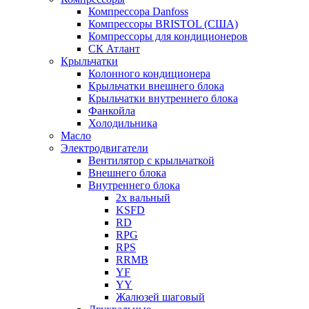
Компрессора Danfoss
Компрессоры BRISTOL (США)
Компрессоры для кондиционеров
СК Атлант
Крыльчатки
Колонного кондиционера
Крыльчатки внешнего блока
Крыльчатки внутреннего блока
Фанкойла
Холодильника
Масло
Электродвигатели
Вентилятор с крыльчаткой
Внешнего блока
Внутреннего блока
2х вальный
KSFD
RD
RPG
RPS
RRMB
YF
YY
Жалюзей шаговый