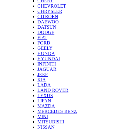
CHERY
CHEVROLET
CHRYSLER
CITROEN
DAEWOO
DATSUN
DODGE
FIAT
FORD
GEELY
HONDA
HYUNDAI
INFINITI
JAGUAR
JEEP
KIA
LADA
LAND ROVER
LEXUS
LIFAN
MAZDA
MERCEDES-BENZ
MINI
MITSUBISHI
NISSAN