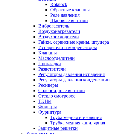
Rotalock
Обратные клапаны
Реле давления
Шаровые вентили
Виброгаситель
Воздухонагреватели
Воздухоохлодители
Гайки, сервисные краны, штуцера
Испарители и конденсаторы
Клапаны
Маслоотделители
Прокладки
Разветвители
Регуляторы давления испарения
Регуляторы давления конденсации
Ресиверы
Соленоидные вентили
Стекло смотровое
ТЭНы
Фильтры
Фурнитура
Труба медная и изоляция
Трубка медная капилярная
Защитные решетки
Компрессоры