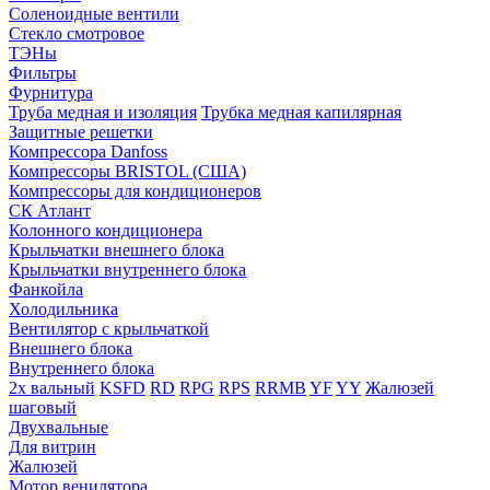
Соленоидные вентили
Стекло смотровое
ТЭНы
Фильтры
Фурнитура
Труба медная и изоляция
Трубка медная капилярная
Защитные решетки
Компрессора Danfoss
Компрессоры BRISTOL (США)
Компрессоры для кондиционеров
СК Атлант
Колонного кондиционера
Крыльчатки внешнего блока
Крыльчатки внутреннего блока
Фанкойла
Холодильника
Вентилятор с крыльчаткой
Внешнего блока
Внутреннего блока
2х вальный
KSFD
RD
RPG
RPS
RRMB
YF
YY
Жалюзей
шаговый
Двухвальные
Для витрин
Жалюзей
Мотор венилятора