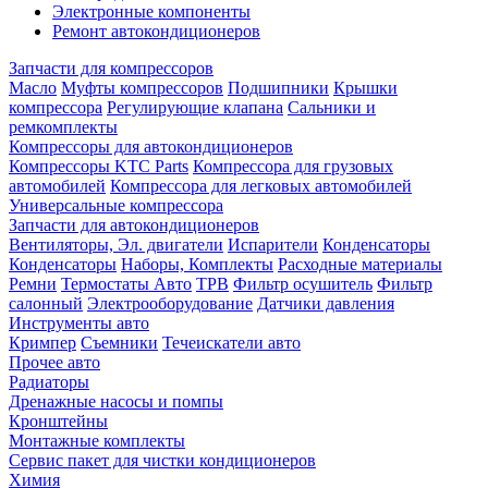
Электронные компоненты
Ремонт автокондиционеров
Запчасти для компрессоров
Масло
Муфты компрессоров
Подшипники
Крышки
компрессора
Регулирующие клапана
Сальники и
ремкомплекты
Компрессоры для автокондиционеров
Компрессоры KTC Parts
Компрессора для грузовых
автомобилей
Компрессора для легковых автомобилей
Универсальные компрессора
Запчасти для автокондиционеров
Вентиляторы, Эл. двигатели
Испарители
Конденсаторы
Конденсаторы
Наборы, Комплекты
Расходные материалы
Ремни
Термостаты Авто
ТРВ
Фильтр осушитель
Фильтр
салонный
Электрооборудование
Датчики давления
Инструменты авто
Кримпер
Съемники
Течеискатели авто
Прочее авто
Радиаторы
Дренажные насосы и помпы
Кронштейны
Монтажные комплекты
Сервис пакет для чистки кондиционеров
Химия