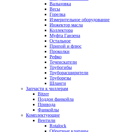
Вальцовка
Весы
Горелка
Измерительное оборудование
Инжектор масла
Коллектора
Муфта Ганзена
Остальное
Припой и флюс
Проколки
Рефко
Течеискатели
Трубогибы
Труборасширители
Труборезы
Шланги
Запчасти к чиллерам
Bitzer
Поддон фанкойла
Привода
Фанкойлы
Комплектующие
Вентили
Rotalock
Обратные клапаны