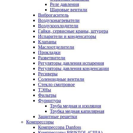
Реле давления
Шаровые вентили
Виброгаситель
Воздухонагреватели
Воздухоохлодители
Гайки, сервисные краны, штуцера
Испарители и конденсаторы
Клапаны
Маслоотделители
Прокладки
Разветвители
Регуляторы давления испарения
Регуляторы давления конденсации
Ресиверы
Соленоидные вентили
Стекло смотровое
ТЭНы
Фильтры
Фурнитура
Труба медная и изоляция
Трубка медная капилярная
Защитные решетки
Компрессоры
Компрессора Danfoss
Компрессоры BRISTOL (США)