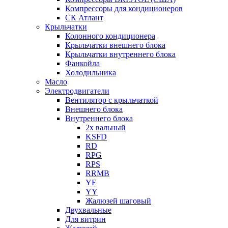
Компрессоры для кондиционеров
СК Атлант
Крыльчатки
Колонного кондиционера
Крыльчатки внешнего блока
Крыльчатки внутреннего блока
Фанкойла
Холодильника
Масло
Электродвигатели
Вентилятор с крыльчаткой
Внешнего блока
Внутреннего блока
2х вальный
KSFD
RD
RPG
RPS
RRMB
YF
YY
Жалюзей шаговый
Двухвальные
Для витрин