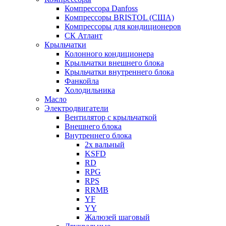
Компрессора Danfoss
Компрессоры BRISTOL (США)
Компрессоры для кондиционеров
СК Атлант
Крыльчатки
Колонного кондиционера
Крыльчатки внешнего блока
Крыльчатки внутреннего блока
Фанкойла
Холодильника
Масло
Электродвигатели
Вентилятор с крыльчаткой
Внешнего блока
Внутреннего блока
2х вальный
KSFD
RD
RPG
RPS
RRMB
YF
YY
Жалюзей шаговый