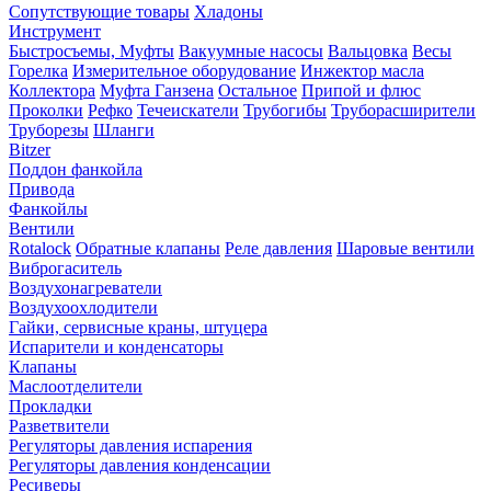
Сопутствующие товары
Хладоны
Инструмент
Быстросъемы, Муфты
Вакуумные насосы
Вальцовка
Весы
Горелка
Измерительное оборудование
Инжектор масла
Коллектора
Муфта Ганзена
Остальное
Припой и флюс
Проколки
Рефко
Течеискатели
Трубогибы
Труборасширители
Труборезы
Шланги
Bitzer
Поддон фанкойла
Привода
Фанкойлы
Вентили
Rotalock
Обратные клапаны
Реле давления
Шаровые вентили
Виброгаситель
Воздухонагреватели
Воздухоохлодители
Гайки, сервисные краны, штуцера
Испарители и конденсаторы
Клапаны
Маслоотделители
Прокладки
Разветвители
Регуляторы давления испарения
Регуляторы давления конденсации
Ресиверы