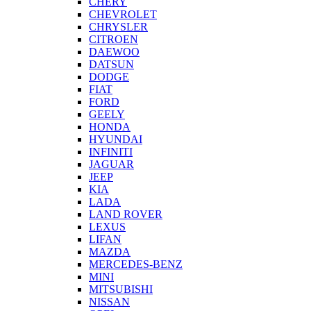
CHERY
CHEVROLET
CHRYSLER
CITROEN
DAEWOO
DATSUN
DODGE
FIAT
FORD
GEELY
HONDA
HYUNDAI
INFINITI
JAGUAR
JEEP
KIA
LADA
LAND ROVER
LEXUS
LIFAN
MAZDA
MERCEDES-BENZ
MINI
MITSUBISHI
NISSAN