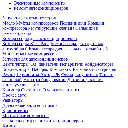
Электронные компоненты
Ремонт автокондиционеров
Запчасти для компрессоров
Масло
Муфты компрессоров
Подшипники
Крышки
компрессора
Регулирующие клапана
Сальники и
ремкомплекты
Компрессоры для автокондиционеров
Компрессоры KTC Parts
Компрессора для грузовых
автомобилей
Компрессора для легковых автомобилей
Универсальные компрессора
Запчасти для автокондиционеров
Вентиляторы, Эл. двигатели
Испарители
Конденсаторы
Конденсаторы
Наборы, Комплекты
Расходные материалы
Ремни
Термостаты Авто
ТРВ
Фильтр осушитель
Фильтр
салонный
Электрооборудование
Датчики давления
Инструменты авто
Кримпер
Съемники
Течеискатели авто
Прочее авто
Радиаторы
Дренажные насосы и помпы
Кронштейны
Монтажные комплекты
Сервис пакет для чистки кондиционеров
Химия