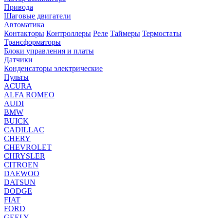
Привода
Шаговые двигатели
Автоматика
Контакторы
Контроллеры
Реле
Таймеры
Термостаты
Трансформаторы
Блоки управления и платы
Датчики
Конденсаторы электрические
Пульты
ACURA
ALFA ROMEO
AUDI
BMW
BUICK
CADILLAC
CHERY
CHEVROLET
CHRYSLER
CITROEN
DAEWOO
DATSUN
DODGE
FIAT
FORD
GEELY