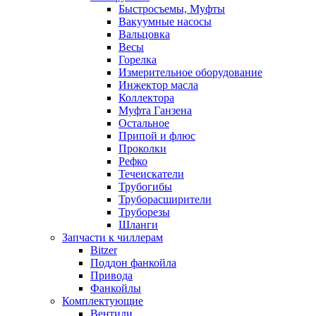
Быстросъемы, Муфты
Вакуумные насосы
Вальцовка
Весы
Горелка
Измерительное оборудование
Инжектор масла
Коллектора
Муфта Ганзена
Остальное
Припой и флюс
Проколки
Рефко
Течеискатели
Трубогибы
Труборасширители
Труборезы
Шланги
Запчасти к чиллерам
Bitzer
Поддон фанкойла
Привода
Фанкойлы
Комплектующие
Вентили