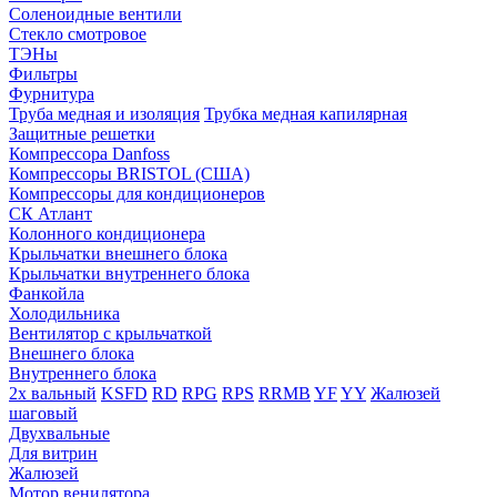
Соленоидные вентили
Стекло смотровое
ТЭНы
Фильтры
Фурнитура
Труба медная и изоляция
Трубка медная капилярная
Защитные решетки
Компрессора Danfoss
Компрессоры BRISTOL (США)
Компрессоры для кондиционеров
СК Атлант
Колонного кондиционера
Крыльчатки внешнего блока
Крыльчатки внутреннего блока
Фанкойла
Холодильника
Вентилятор с крыльчаткой
Внешнего блока
Внутреннего блока
2х вальный
KSFD
RD
RPG
RPS
RRMB
YF
YY
Жалюзей
шаговый
Двухвальные
Для витрин
Жалюзей
Мотор венилятора