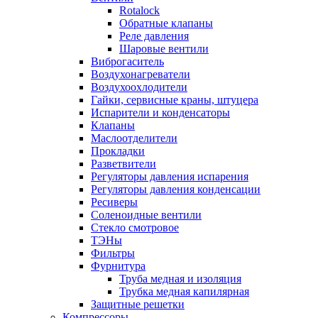
Rotalock
Обратные клапаны
Реле давления
Шаровые вентили
Виброгаситель
Воздухонагреватели
Воздухоохлодители
Гайки, сервисные краны, штуцера
Испарители и конденсаторы
Клапаны
Маслоотделители
Прокладки
Разветвители
Регуляторы давления испарения
Регуляторы давления конденсации
Ресиверы
Соленоидные вентили
Стекло смотровое
ТЭНы
Фильтры
Фурнитура
Труба медная и изоляция
Трубка медная капилярная
Защитные решетки
Компрессоры