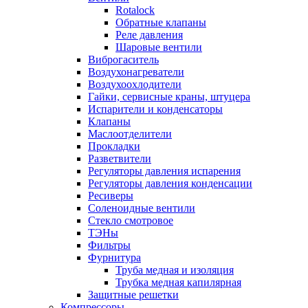
Rotalock
Обратные клапаны
Реле давления
Шаровые вентили
Виброгаситель
Воздухонагреватели
Воздухоохлодители
Гайки, сервисные краны, штуцера
Испарители и конденсаторы
Клапаны
Маслоотделители
Прокладки
Разветвители
Регуляторы давления испарения
Регуляторы давления конденсации
Ресиверы
Соленоидные вентили
Стекло смотровое
ТЭНы
Фильтры
Фурнитура
Труба медная и изоляция
Трубка медная капилярная
Защитные решетки
Компрессоры