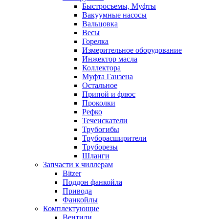
Быстросъемы, Муфты
Вакуумные насосы
Вальцовка
Весы
Горелка
Измерительное оборудование
Инжектор масла
Коллектора
Муфта Ганзена
Остальное
Припой и флюс
Проколки
Рефко
Течеискатели
Трубогибы
Труборасширители
Труборезы
Шланги
Запчасти к чиллерам
Bitzer
Поддон фанкойла
Привода
Фанкойлы
Комплектующие
Вентили