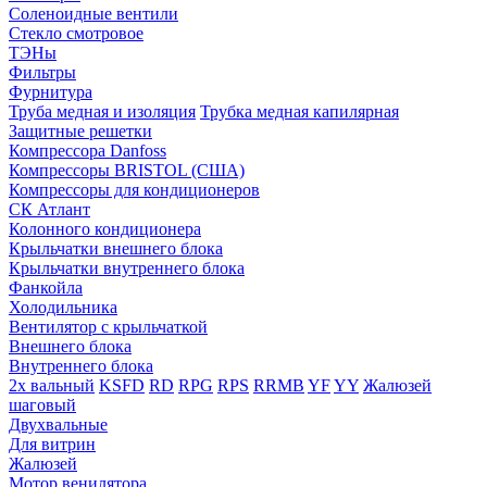
Соленоидные вентили
Стекло смотровое
ТЭНы
Фильтры
Фурнитура
Труба медная и изоляция
Трубка медная капилярная
Защитные решетки
Компрессора Danfoss
Компрессоры BRISTOL (США)
Компрессоры для кондиционеров
СК Атлант
Колонного кондиционера
Крыльчатки внешнего блока
Крыльчатки внутреннего блока
Фанкойла
Холодильника
Вентилятор с крыльчаткой
Внешнего блока
Внутреннего блока
2х вальный
KSFD
RD
RPG
RPS
RRMB
YF
YY
Жалюзей
шаговый
Двухвальные
Для витрин
Жалюзей
Мотор венилятора