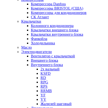
Компрессора Danfoss
Компрессоры BRISTOL (США)
Компрессоры для кондиционеров
СК Атлант
Крыльчатки
Колонного кондиционера
Крыльчатки внешнего блока
Крыльчатки внутреннего блока
Фанкойла
Холодильника
Масло
Электродвигатели
Вентилятор с крыльчаткой
Внешнего блока
Внутреннего блока
2х вальный
KSFD
RD
RPG
RPS
RRMB
YF
YY
Жалюзей шаговый