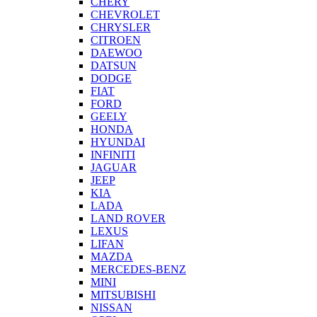
CHERY
CHEVROLET
CHRYSLER
CITROEN
DAEWOO
DATSUN
DODGE
FIAT
FORD
GEELY
HONDA
HYUNDAI
INFINITI
JAGUAR
JEEP
KIA
LADA
LAND ROVER
LEXUS
LIFAN
MAZDA
MERCEDES-BENZ
MINI
MITSUBISHI
NISSAN