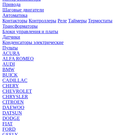
Привода
Шаговые двигатели
Автоматика
Контакторы
Контроллеры
Реле
Таймеры
Термостаты
Трансформаторы
Блоки управления и платы
Датчики
Конденсаторы электрические
Пульты
ACURA
ALFA ROMEO
AUDI
BMW
BUICK
CADILLAC
CHERY
CHEVROLET
CHRYSLER
CITROEN
DAEWOO
DATSUN
DODGE
FIAT
FORD
GEELY