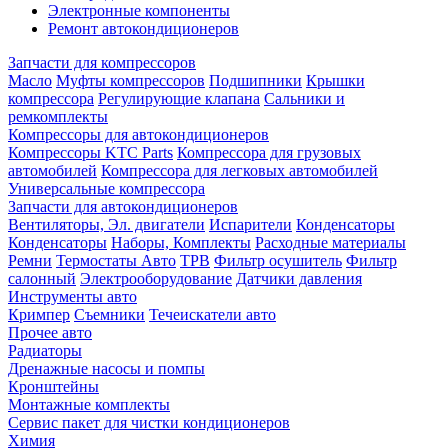
Электронные компоненты
Ремонт автокондиционеров
Запчасти для компрессоров
Масло
Муфты компрессоров
Подшипники
Крышки
компрессора
Регулирующие клапана
Сальники и
ремкомплекты
Компрессоры для автокондиционеров
Компрессоры KTC Parts
Компрессора для грузовых
автомобилей
Компрессора для легковых автомобилей
Универсальные компрессора
Запчасти для автокондиционеров
Вентиляторы, Эл. двигатели
Испарители
Конденсаторы
Конденсаторы
Наборы, Комплекты
Расходные материалы
Ремни
Термостаты Авто
ТРВ
Фильтр осушитель
Фильтр
салонный
Электрооборудование
Датчики давления
Инструменты авто
Кримпер
Съемники
Течеискатели авто
Прочее авто
Радиаторы
Дренажные насосы и помпы
Кронштейны
Монтажные комплекты
Сервис пакет для чистки кондиционеров
Химия