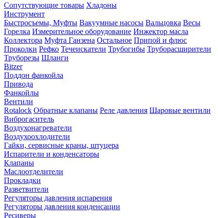
Сопутствующие товары
Хладоны
Инструмент
Быстросъемы, Муфты
Вакуумные насосы
Вальцовка
Весы
Горелка
Измерительное оборудование
Инжектор масла
Коллектора
Муфта Ганзена
Остальное
Припой и флюс
Проколки
Рефко
Течеискатели
Трубогибы
Труборасширители
Труборезы
Шланги
Bitzer
Поддон фанкойла
Привода
Фанкойлы
Вентили
Rotalock
Обратные клапаны
Реле давления
Шаровые вентили
Виброгаситель
Воздухонагреватели
Воздухоохлодители
Гайки, сервисные краны, штуцера
Испарители и конденсаторы
Клапаны
Маслоотделители
Прокладки
Разветвители
Регуляторы давления испарения
Регуляторы давления конденсации
Ресиверы