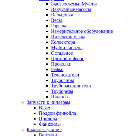
Быстросъемы, Муфты
Вакуумные насосы
Вальцовка
Весы
Горелка
Измерительное оборудование
Инжектор масла
Коллектора
Муфта Ганзена
Остальное
Припой и флюс
Проколки
Рефко
Течеискатели
Трубогибы
Труборасширители
Труборезы
Шланги
Запчасти к чиллерам
Bitzer
Поддон фанкойла
Привода
Фанкойлы
Комплектующие
Вентили