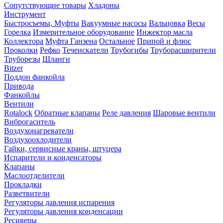
Сопутствующие товары
Хладоны
Инструмент
Быстросъемы, Муфты
Вакуумные насосы
Вальцовка
Весы
Горелка
Измерительное оборудование
Инжектор масла
Коллектора
Муфта Ганзена
Остальное
Припой и флюс
Проколки
Рефко
Течеискатели
Трубогибы
Труборасширители
Труборезы
Шланги
Bitzer
Поддон фанкойла
Привода
Фанкойлы
Вентили
Rotalock
Обратные клапаны
Реле давления
Шаровые вентили
Виброгаситель
Воздухонагреватели
Воздухоохлодители
Гайки, сервисные краны, штуцера
Испарители и конденсаторы
Клапаны
Маслоотделители
Прокладки
Разветвители
Регуляторы давления испарения
Регуляторы давления конденсации
Ресиверы