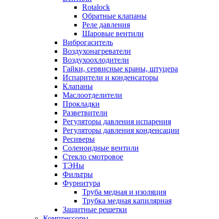
Rotalock
Обратные клапаны
Реле давления
Шаровые вентили
Виброгаситель
Воздухонагреватели
Воздухоохлодители
Гайки, сервисные краны, штуцера
Испарители и конденсаторы
Клапаны
Маслоотделители
Прокладки
Разветвители
Регуляторы давления испарения
Регуляторы давления конденсации
Ресиверы
Соленоидные вентили
Стекло смотровое
ТЭНы
Фильтры
Фурнитура
Труба медная и изоляция
Трубка медная капилярная
Защитные решетки
Компрессоры