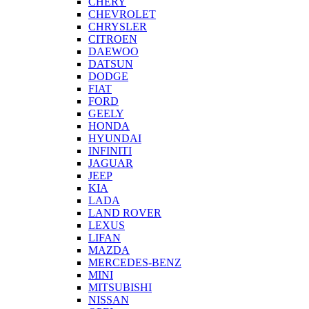
CHERY
CHEVROLET
CHRYSLER
CITROEN
DAEWOO
DATSUN
DODGE
FIAT
FORD
GEELY
HONDA
HYUNDAI
INFINITI
JAGUAR
JEEP
KIA
LADA
LAND ROVER
LEXUS
LIFAN
MAZDA
MERCEDES-BENZ
MINI
MITSUBISHI
NISSAN