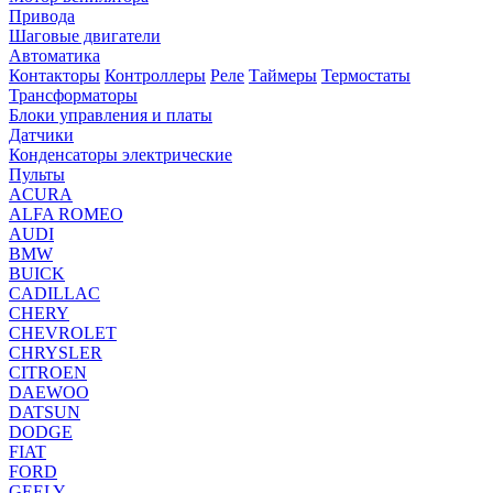
Привода
Шаговые двигатели
Автоматика
Контакторы
Контроллеры
Реле
Таймеры
Термостаты
Трансформаторы
Блоки управления и платы
Датчики
Конденсаторы электрические
Пульты
ACURA
ALFA ROMEO
AUDI
BMW
BUICK
CADILLAC
CHERY
CHEVROLET
CHRYSLER
CITROEN
DAEWOO
DATSUN
DODGE
FIAT
FORD
GEELY