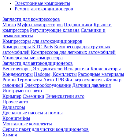
Электронные компоненты
Ремонт автокондиционеров
Запчасти для компрессоров
Масло
Муфты компрессоров
Подшипники
Крышки
компрессора
Регулирующие клапана
Сальники и
ремкомплекты
Компрессоры для автокондиционеров
Компрессоры KTC Parts
Компрессора для грузовых
автомобилей
Компрессора для легковых автомобилей
Универсальные компрессора
Запчасти для автокондиционеров
Вентиляторы, Эл. двигатели
Испарители
Конденсаторы
Конденсаторы
Наборы, Комплекты
Расходные материалы
Ремни
Термостаты Авто
ТРВ
Фильтр осушитель
Фильтр
салонный
Электрооборудование
Датчики давления
Инструменты авто
Кримпер
Съемники
Течеискатели авто
Прочее авто
Радиаторы
Дренажные насосы и помпы
Кронштейны
Монтажные комплекты
Сервис пакет для чистки кондиционеров
Химия