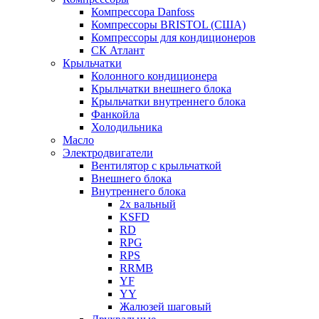
Компрессора Danfoss
Компрессоры BRISTOL (США)
Компрессоры для кондиционеров
СК Атлант
Крыльчатки
Колонного кондиционера
Крыльчатки внешнего блока
Крыльчатки внутреннего блока
Фанкойла
Холодильника
Масло
Электродвигатели
Вентилятор с крыльчаткой
Внешнего блока
Внутреннего блока
2х вальный
KSFD
RD
RPG
RPS
RRMB
YF
YY
Жалюзей шаговый