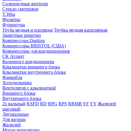
Соленоидные вентили
Стекло смотровое
ТЭНы
Фильтры
Фурнитура
Труба медная и изоляция
Трубка медная капилярная
Защитные решетки
Компрессора Danfoss
Компрессоры BRISTOL (США)
Компрессоры для кондиционеров
СК Атлант
Колонного кондиционера
Крыльчатки внешнего блока
Крыльчатки внутреннего блока
Фанкойла
Холодильника
Вентилятор с крыльчаткой
Внешнего блока
Внутреннего блока
2х вальный
KSFD
RD
RPG
RPS
RRMB
YF
YY
Жалюзей
шаговый
Двухвальные
Для витрин
Жалюзей
Мотор венилятора