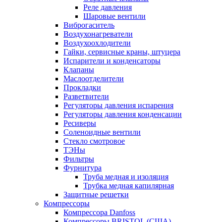
Реле давления
Шаровые вентили
Виброгаситель
Воздухонагреватели
Воздухоохлодители
Гайки, сервисные краны, штуцера
Испарители и конденсаторы
Клапаны
Маслоотделители
Прокладки
Разветвители
Регуляторы давления испарения
Регуляторы давления конденсации
Ресиверы
Соленоидные вентили
Стекло смотровое
ТЭНы
Фильтры
Фурнитура
Труба медная и изоляция
Трубка медная капилярная
Защитные решетки
Компрессоры
Компрессора Danfoss
Компрессоры BRISTOL (США)