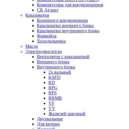
Компрессоры для кондиционеров
СК Атлант
Крыльчатки
Колонного кондиционера
Крыльчатки внешнего блока
Крыльчатки внутреннего блока
Фанкойла
Холодильника
Масло
Электродвигатели
Вентилятор с крыльчаткой
Внешнего блока
Внутреннего блока
2х вальный
KSFD
RD
RPG
RPS
RRMB
YF
YY
Жалюзей шаговый
Двухвальные
Для витрин