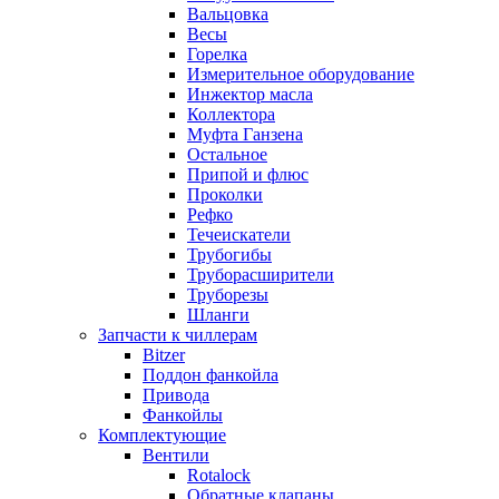
Вальцовка
Весы
Горелка
Измерительное оборудование
Инжектор масла
Коллектора
Муфта Ганзена
Остальное
Припой и флюс
Проколки
Рефко
Течеискатели
Трубогибы
Труборасширители
Труборезы
Шланги
Запчасти к чиллерам
Bitzer
Поддон фанкойла
Привода
Фанкойлы
Комплектующие
Вентили
Rotalock
Обратные клапаны