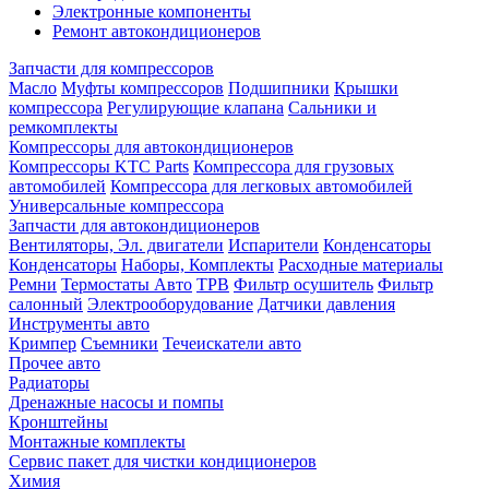
Электронные компоненты
Ремонт автокондиционеров
Запчасти для компрессоров
Масло
Муфты компрессоров
Подшипники
Крышки
компрессора
Регулирующие клапана
Сальники и
ремкомплекты
Компрессоры для автокондиционеров
Компрессоры KTC Parts
Компрессора для грузовых
автомобилей
Компрессора для легковых автомобилей
Универсальные компрессора
Запчасти для автокондиционеров
Вентиляторы, Эл. двигатели
Испарители
Конденсаторы
Конденсаторы
Наборы, Комплекты
Расходные материалы
Ремни
Термостаты Авто
ТРВ
Фильтр осушитель
Фильтр
салонный
Электрооборудование
Датчики давления
Инструменты авто
Кримпер
Съемники
Течеискатели авто
Прочее авто
Радиаторы
Дренажные насосы и помпы
Кронштейны
Монтажные комплекты
Сервис пакет для чистки кондиционеров
Химия