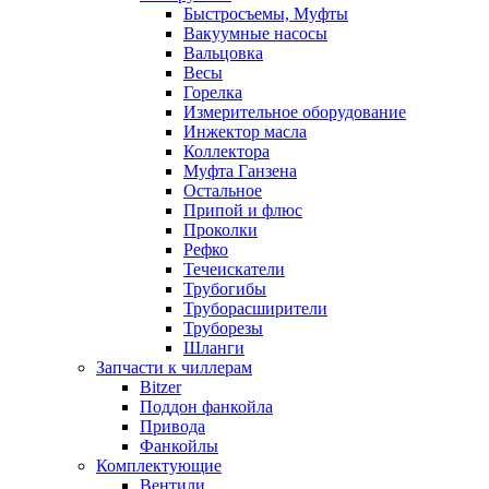
Быстросъемы, Муфты
Вакуумные насосы
Вальцовка
Весы
Горелка
Измерительное оборудование
Инжектор масла
Коллектора
Муфта Ганзена
Остальное
Припой и флюс
Проколки
Рефко
Течеискатели
Трубогибы
Труборасширители
Труборезы
Шланги
Запчасти к чиллерам
Bitzer
Поддон фанкойла
Привода
Фанкойлы
Комплектующие
Вентили