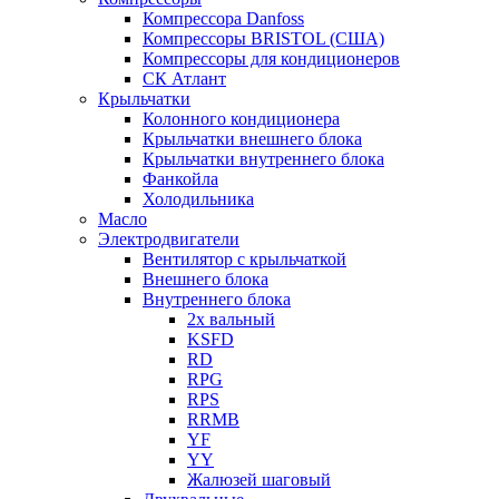
Компрессора Danfoss
Компрессоры BRISTOL (США)
Компрессоры для кондиционеров
СК Атлант
Крыльчатки
Колонного кондиционера
Крыльчатки внешнего блока
Крыльчатки внутреннего блока
Фанкойла
Холодильника
Масло
Электродвигатели
Вентилятор с крыльчаткой
Внешнего блока
Внутреннего блока
2х вальный
KSFD
RD
RPG
RPS
RRMB
YF
YY
Жалюзей шаговый