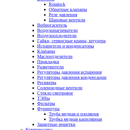
Rotalock
Обратные клапаны
Реле давления
Шаровые вентили
Виброгаситель
Воздухонагреватели
Воздухоохлодители
Гайки, сервисные краны, штуцера
Испарители и конденсаторы
Клапаны
Маслоотделители
Прокладки
Разветвители
Регуляторы давления испарения
Регуляторы давления конденсации
Ресиверы
Соленоидные вентили
Стекло смотровое
ТЭНы
Фильтры
Фурнитура
Труба медная и изоляция
Трубка медная капилярная
Защитные решетки
Компрессоры