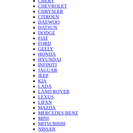
CHERY
CHEVROLET
CHRYSLER
CITROEN
DAEWOO
DATSUN
DODGE
FIAT
FORD
GEELY
HONDA
HYUNDAI
INFINITI
JAGUAR
JEEP
KIA
LADA
LAND ROVER
LEXUS
LIFAN
MAZDA
MERCEDES-BENZ
MINI
MITSUBISHI
NISSAN