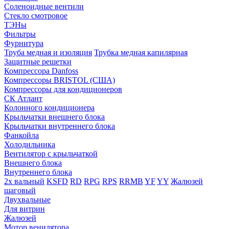
Соленоидные вентили
Стекло смотровое
ТЭНы
Фильтры
Фурнитура
Труба медная и изоляция
Трубка медная капилярная
Защитные решетки
Компрессора Danfoss
Компрессоры BRISTOL (США)
Компрессоры для кондиционеров
СК Атлант
Колонного кондиционера
Крыльчатки внешнего блока
Крыльчатки внутреннего блока
Фанкойла
Холодильника
Вентилятор с крыльчаткой
Внешнего блока
Внутреннего блока
2х вальный
KSFD
RD
RPG
RPS
RRMB
YF
YY
Жалюзей
шаговый
Двухвальные
Для витрин
Жалюзей
Мотор венилятора