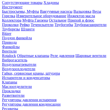
Сопутствующие товары
Хладоны
Инструмент
Быстросъемы, Муфты
Вакуумные насосы
Вальцовка
Весы
Горелка
Измерительное оборудование
Инжектор масла
Коллектора
Муфта Ганзена
Остальное
Припой и флюс
Проколки
Рефко
Течеискатели
Трубогибы
Труборасширители
Труборезы
Шланги
Bitzer
Поддон фанкойла
Привода
Фанкойлы
Вентили
Rotalock
Обратные клапаны
Реле давления
Шаровые вентили
Виброгаситель
Воздухонагреватели
Воздухоохлодители
Гайки, сервисные краны, штуцера
Испарители и конденсаторы
Клапаны
Маслоотделители
Прокладки
Разветвители
Регуляторы давления испарения
Регуляторы давления конденсации
Ресиверы