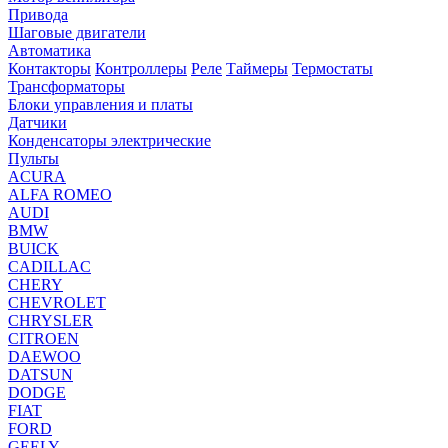
Привода
Шаговые двигатели
Автоматика
Контакторы
Контроллеры
Реле
Таймеры
Термостаты
Трансформаторы
Блоки управления и платы
Датчики
Конденсаторы электрические
Пульты
ACURA
ALFA ROMEO
AUDI
BMW
BUICK
CADILLAC
CHERY
CHEVROLET
CHRYSLER
CITROEN
DAEWOO
DATSUN
DODGE
FIAT
FORD
GEELY