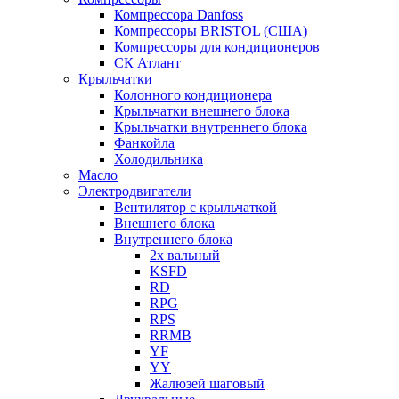
Компрессора Danfoss
Компрессоры BRISTOL (США)
Компрессоры для кондиционеров
СК Атлант
Крыльчатки
Колонного кондиционера
Крыльчатки внешнего блока
Крыльчатки внутреннего блока
Фанкойла
Холодильника
Масло
Электродвигатели
Вентилятор с крыльчаткой
Внешнего блока
Внутреннего блока
2х вальный
KSFD
RD
RPG
RPS
RRMB
YF
YY
Жалюзей шаговый