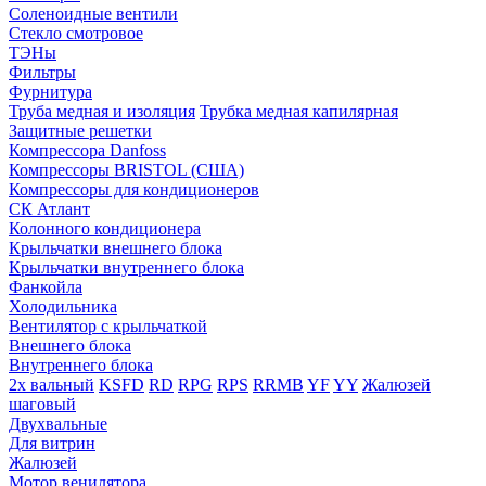
Соленоидные вентили
Стекло смотровое
ТЭНы
Фильтры
Фурнитура
Труба медная и изоляция
Трубка медная капилярная
Защитные решетки
Компрессора Danfoss
Компрессоры BRISTOL (США)
Компрессоры для кондиционеров
СК Атлант
Колонного кондиционера
Крыльчатки внешнего блока
Крыльчатки внутреннего блока
Фанкойла
Холодильника
Вентилятор с крыльчаткой
Внешнего блока
Внутреннего блока
2х вальный
KSFD
RD
RPG
RPS
RRMB
YF
YY
Жалюзей
шаговый
Двухвальные
Для витрин
Жалюзей
Мотор венилятора