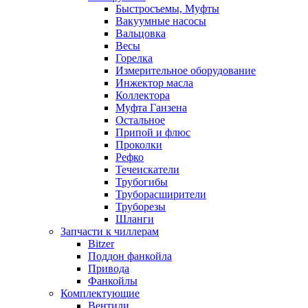
Быстросъемы, Муфты
Вакуумные насосы
Вальцовка
Весы
Горелка
Измерительное оборудование
Инжектор масла
Коллектора
Муфта Ганзена
Остальное
Припой и флюс
Проколки
Рефко
Течеискатели
Трубогибы
Труборасширители
Труборезы
Шланги
Запчасти к чиллерам
Bitzer
Поддон фанкойла
Привода
Фанкойлы
Комплектующие
Вентили