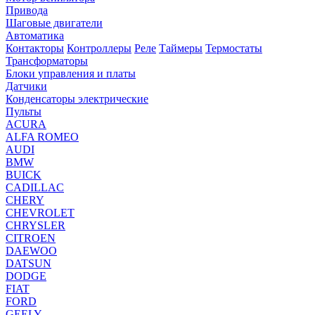
Привода
Шаговые двигатели
Автоматика
Контакторы
Контроллеры
Реле
Таймеры
Термостаты
Трансформаторы
Блоки управления и платы
Датчики
Конденсаторы электрические
Пульты
ACURA
ALFA ROMEO
AUDI
BMW
BUICK
CADILLAC
CHERY
CHEVROLET
CHRYSLER
CITROEN
DAEWOO
DATSUN
DODGE
FIAT
FORD
GEELY