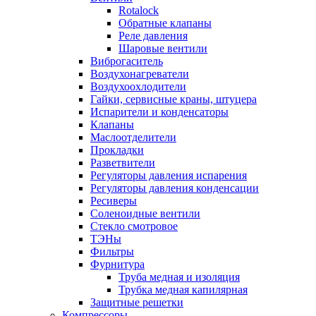
Rotalock
Обратные клапаны
Реле давления
Шаровые вентили
Виброгаситель
Воздухонагреватели
Воздухоохлодители
Гайки, сервисные краны, штуцера
Испарители и конденсаторы
Клапаны
Маслоотделители
Прокладки
Разветвители
Регуляторы давления испарения
Регуляторы давления конденсации
Ресиверы
Соленоидные вентили
Стекло смотровое
ТЭНы
Фильтры
Фурнитура
Труба медная и изоляция
Трубка медная капилярная
Защитные решетки
Компрессоры