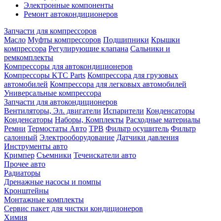
Электронные компоненты
Ремонт автокондиционеров
Запчасти для компрессоров
Масло
Муфты компрессоров
Подшипники
Крышки
компрессора
Регулирующие клапана
Сальники и
ремкомплекты
Компрессоры для автокондиционеров
Компрессоры KTC Parts
Компрессора для грузовых
автомобилей
Компрессора для легковых автомобилей
Универсальные компрессора
Запчасти для автокондиционеров
Вентиляторы, Эл. двигатели
Испарители
Конденсаторы
Конденсаторы
Наборы, Комплекты
Расходные материалы
Ремни
Термостаты Авто
ТРВ
Фильтр осушитель
Фильтр
салонный
Электрооборудование
Датчики давления
Инструменты авто
Кримпер
Съемники
Течеискатели авто
Прочее авто
Радиаторы
Дренажные насосы и помпы
Кронштейны
Монтажные комплекты
Сервис пакет для чистки кондиционеров
Химия