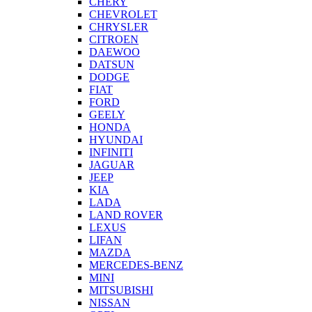
CHERY
CHEVROLET
CHRYSLER
CITROEN
DAEWOO
DATSUN
DODGE
FIAT
FORD
GEELY
HONDA
HYUNDAI
INFINITI
JAGUAR
JEEP
KIA
LADA
LAND ROVER
LEXUS
LIFAN
MAZDA
MERCEDES-BENZ
MINI
MITSUBISHI
NISSAN