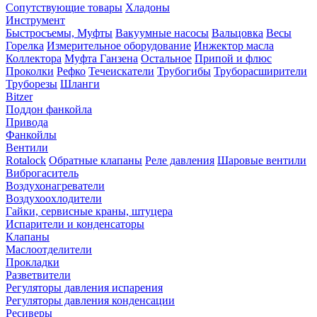
Сопутствующие товары
Хладоны
Инструмент
Быстросъемы, Муфты
Вакуумные насосы
Вальцовка
Весы
Горелка
Измерительное оборудование
Инжектор масла
Коллектора
Муфта Ганзена
Остальное
Припой и флюс
Проколки
Рефко
Течеискатели
Трубогибы
Труборасширители
Труборезы
Шланги
Bitzer
Поддон фанкойла
Привода
Фанкойлы
Вентили
Rotalock
Обратные клапаны
Реле давления
Шаровые вентили
Виброгаситель
Воздухонагреватели
Воздухоохлодители
Гайки, сервисные краны, штуцера
Испарители и конденсаторы
Клапаны
Маслоотделители
Прокладки
Разветвители
Регуляторы давления испарения
Регуляторы давления конденсации
Ресиверы