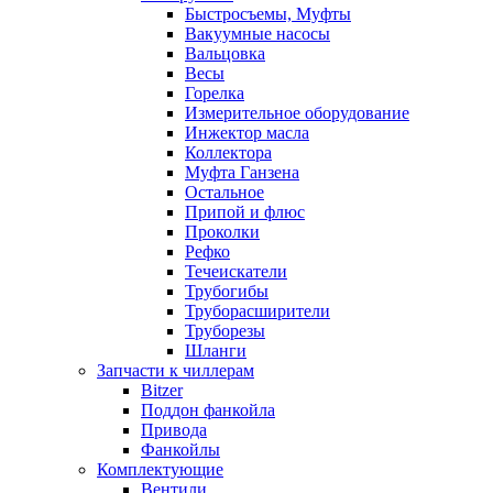
Быстросъемы, Муфты
Вакуумные насосы
Вальцовка
Весы
Горелка
Измерительное оборудование
Инжектор масла
Коллектора
Муфта Ганзена
Остальное
Припой и флюс
Проколки
Рефко
Течеискатели
Трубогибы
Труборасширители
Труборезы
Шланги
Запчасти к чиллерам
Bitzer
Поддон фанкойла
Привода
Фанкойлы
Комплектующие
Вентили