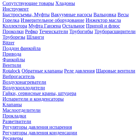
Сопутствующие товары
Хладоны
Инструмент
Быстросъемы, Муфты
Вакуумные насосы
Вальцовка
Весы
Горелка
Измерительное оборудование
Инжектор масла
Коллектора
Муфта Ганзена
Остальное
Припой и флюс
Проколки
Рефко
Течеискатели
Трубогибы
Труборасширители
Труборезы
Шланги
Bitzer
Поддон фанкойла
Привода
Фанкойлы
Вентили
Rotalock
Обратные клапаны
Реле давления
Шаровые вентили
Виброгаситель
Воздухонагреватели
Воздухоохлодители
Гайки, сервисные краны, штуцера
Испарители и конденсаторы
Клапаны
Маслоотделители
Прокладки
Разветвители
Регуляторы давления испарения
Регуляторы давления конденсации
Ресиверы