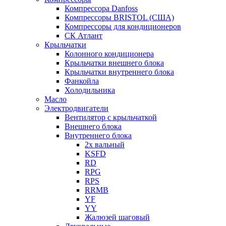
Компрессора Danfoss
Компрессоры BRISTOL (США)
Компрессоры для кондиционеров
СК Атлант
Крыльчатки
Колонного кондиционера
Крыльчатки внешнего блока
Крыльчатки внутреннего блока
Фанкойла
Холодильника
Масло
Электродвигатели
Вентилятор с крыльчаткой
Внешнего блока
Внутреннего блока
2х вальный
KSFD
RD
RPG
RPS
RRMB
YF
YY
Жалюзей шаговый