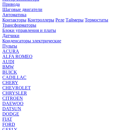
Привода
Шаговые двигатели
Автоматика
Контакторы
Контроллеры
Реле
Таймеры
Термостаты
Трансформаторы
Блоки управления и платы
Датчики
Конденсаторы электрические
Пульты
ACURA
ALFA ROMEO
AUDI
BMW
BUICK
CADILLAC
CHERY
CHEVROLET
CHRYSLER
CITROEN
DAEWOO
DATSUN
DODGE
FIAT
FORD
GEELY