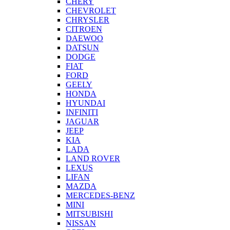
CHERY
CHEVROLET
CHRYSLER
CITROEN
DAEWOO
DATSUN
DODGE
FIAT
FORD
GEELY
HONDA
HYUNDAI
INFINITI
JAGUAR
JEEP
KIA
LADA
LAND ROVER
LEXUS
LIFAN
MAZDA
MERCEDES-BENZ
MINI
MITSUBISHI
NISSAN