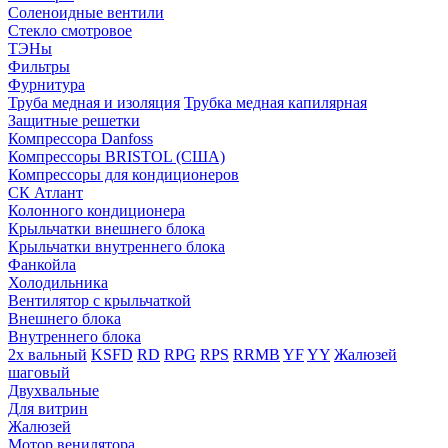
Соленоидные вентили
Стекло смотровое
ТЭНы
Фильтры
Фурнитура
Труба медная и изоляция
Трубка медная капилярная
Защитные решетки
Компрессора Danfoss
Компрессоры BRISTOL (США)
Компрессоры для кондиционеров
СК Атлант
Колонного кондиционера
Крыльчатки внешнего блока
Крыльчатки внутреннего блока
Фанкойла
Холодильника
Вентилятор с крыльчаткой
Внешнего блока
Внутреннего блока
2х вальный
KSFD
RD
RPG
RPS
RRMB
YF
YY
Жалюзей
шаговый
Двухвальные
Для витрин
Жалюзей
Мотор венилятора