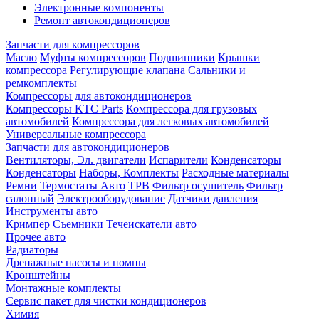
Электронные компоненты
Ремонт автокондиционеров
Запчасти для компрессоров
Масло
Муфты компрессоров
Подшипники
Крышки
компрессора
Регулирующие клапана
Сальники и
ремкомплекты
Компрессоры для автокондиционеров
Компрессоры KTC Parts
Компрессора для грузовых
автомобилей
Компрессора для легковых автомобилей
Универсальные компрессора
Запчасти для автокондиционеров
Вентиляторы, Эл. двигатели
Испарители
Конденсаторы
Конденсаторы
Наборы, Комплекты
Расходные материалы
Ремни
Термостаты Авто
ТРВ
Фильтр осушитель
Фильтр
салонный
Электрооборудование
Датчики давления
Инструменты авто
Кримпер
Съемники
Течеискатели авто
Прочее авто
Радиаторы
Дренажные насосы и помпы
Кронштейны
Монтажные комплекты
Сервис пакет для чистки кондиционеров
Химия