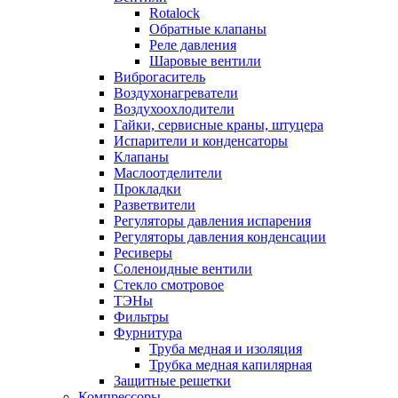
Rotalock
Обратные клапаны
Реле давления
Шаровые вентили
Виброгаситель
Воздухонагреватели
Воздухоохлодители
Гайки, сервисные краны, штуцера
Испарители и конденсаторы
Клапаны
Маслоотделители
Прокладки
Разветвители
Регуляторы давления испарения
Регуляторы давления конденсации
Ресиверы
Соленоидные вентили
Стекло смотровое
ТЭНы
Фильтры
Фурнитура
Труба медная и изоляция
Трубка медная капилярная
Защитные решетки
Компрессоры