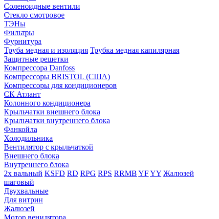
Соленоидные вентили
Стекло смотровое
ТЭНы
Фильтры
Фурнитура
Труба медная и изоляция
Трубка медная капилярная
Защитные решетки
Компрессора Danfoss
Компрессоры BRISTOL (США)
Компрессоры для кондиционеров
СК Атлант
Колонного кондиционера
Крыльчатки внешнего блока
Крыльчатки внутреннего блока
Фанкойла
Холодильника
Вентилятор с крыльчаткой
Внешнего блока
Внутреннего блока
2х вальный
KSFD
RD
RPG
RPS
RRMB
YF
YY
Жалюзей
шаговый
Двухвальные
Для витрин
Жалюзей
Мотор венилятора