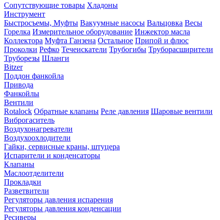
Сопутствующие товары
Хладоны
Инструмент
Быстросъемы, Муфты
Вакуумные насосы
Вальцовка
Весы
Горелка
Измерительное оборудование
Инжектор масла
Коллектора
Муфта Ганзена
Остальное
Припой и флюс
Проколки
Рефко
Течеискатели
Трубогибы
Труборасширители
Труборезы
Шланги
Bitzer
Поддон фанкойла
Привода
Фанкойлы
Вентили
Rotalock
Обратные клапаны
Реле давления
Шаровые вентили
Виброгаситель
Воздухонагреватели
Воздухоохлодители
Гайки, сервисные краны, штуцера
Испарители и конденсаторы
Клапаны
Маслоотделители
Прокладки
Разветвители
Регуляторы давления испарения
Регуляторы давления конденсации
Ресиверы