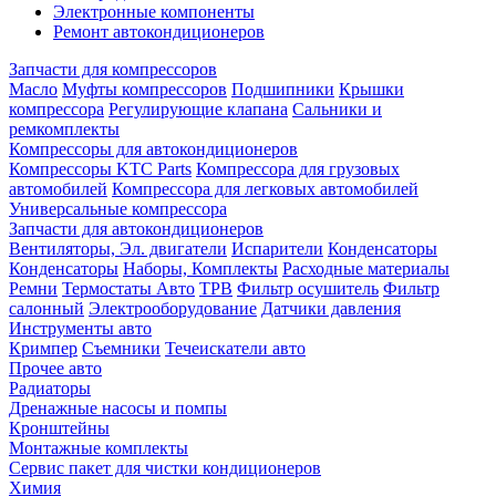
Электронные компоненты
Ремонт автокондиционеров
Запчасти для компрессоров
Масло
Муфты компрессоров
Подшипники
Крышки
компрессора
Регулирующие клапана
Сальники и
ремкомплекты
Компрессоры для автокондиционеров
Компрессоры KTC Parts
Компрессора для грузовых
автомобилей
Компрессора для легковых автомобилей
Универсальные компрессора
Запчасти для автокондиционеров
Вентиляторы, Эл. двигатели
Испарители
Конденсаторы
Конденсаторы
Наборы, Комплекты
Расходные материалы
Ремни
Термостаты Авто
ТРВ
Фильтр осушитель
Фильтр
салонный
Электрооборудование
Датчики давления
Инструменты авто
Кримпер
Съемники
Течеискатели авто
Прочее авто
Радиаторы
Дренажные насосы и помпы
Кронштейны
Монтажные комплекты
Сервис пакет для чистки кондиционеров
Химия