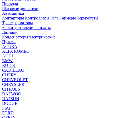
Привода
Шаговые двигатели
Автоматика
Контакторы
Контроллеры
Реле
Таймеры
Термостаты
Трансформаторы
Блоки управления и платы
Датчики
Конденсаторы электрические
Пульты
ACURA
ALFA ROMEO
AUDI
BMW
BUICK
CADILLAC
CHERY
CHEVROLET
CHRYSLER
CITROEN
DAEWOO
DATSUN
DODGE
FIAT
FORD
GEELY