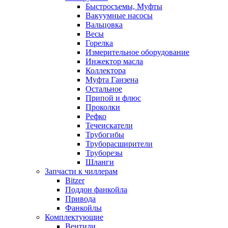
Быстросъемы, Муфты
Вакуумные насосы
Вальцовка
Весы
Горелка
Измерительное оборудование
Инжектор масла
Коллектора
Муфта Ганзена
Остальное
Припой и флюс
Проколки
Рефко
Течеискатели
Трубогибы
Труборасширители
Труборезы
Шланги
Запчасти к чиллерам
Bitzer
Поддон фанкойла
Привода
Фанкойлы
Комплектующие
Вентили