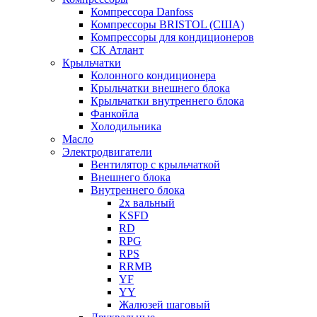
Компрессора Danfoss
Компрессоры BRISTOL (США)
Компрессоры для кондиционеров
СК Атлант
Крыльчатки
Колонного кондиционера
Крыльчатки внешнего блока
Крыльчатки внутреннего блока
Фанкойла
Холодильника
Масло
Электродвигатели
Вентилятор с крыльчаткой
Внешнего блока
Внутреннего блока
2х вальный
KSFD
RD
RPG
RPS
RRMB
YF
YY
Жалюзей шаговый