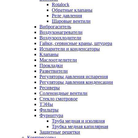
Rotalock
Обратные клапаны
Реле давления
Шаровые вентили
Виброгаситель
Воздухонагреватели
Воздухоохлодители
Гайки, сервисные краны, штуцера
Испарители и конденсаторы
Клапаны
Маслоотделители
Прокладки
Разветвители
Регуляторы давления испарения
Регуляторы давления конденсации
Ресиверы
Соленоидные вентили
Стекло смотровое
ТЭНы
Фильтры
Фурнитура
Труба медная и изоляция
Трубка медная капилярная
Защитные решетки
Компрессоры