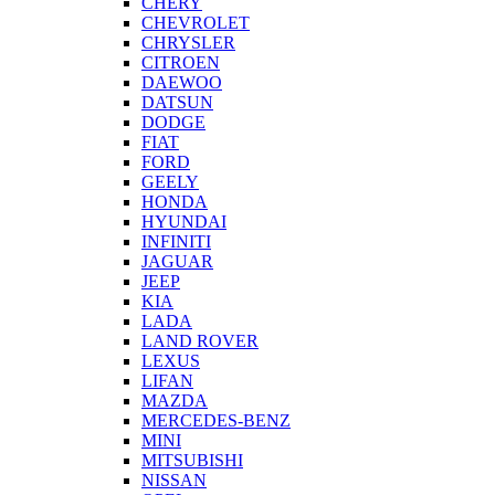
CHERY
CHEVROLET
CHRYSLER
CITROEN
DAEWOO
DATSUN
DODGE
FIAT
FORD
GEELY
HONDA
HYUNDAI
INFINITI
JAGUAR
JEEP
KIA
LADA
LAND ROVER
LEXUS
LIFAN
MAZDA
MERCEDES-BENZ
MINI
MITSUBISHI
NISSAN