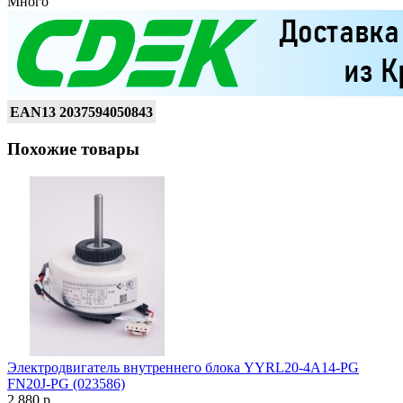
Много
EAN13
2037594050843
Похожие товары
Электродвигатель внутреннего блока YYRL20-4A14-PG
FN20J-PG (023586)
2 880 р.