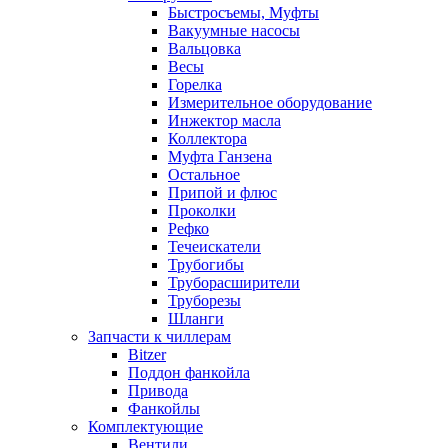
Быстросъемы, Муфты
Вакуумные насосы
Вальцовка
Весы
Горелка
Измерительное оборудование
Инжектор масла
Коллектора
Муфта Ганзена
Остальное
Припой и флюс
Проколки
Рефко
Течеискатели
Трубогибы
Труборасширители
Труборезы
Шланги
Запчасти к чиллерам
Bitzer
Поддон фанкойла
Привода
Фанкойлы
Комплектующие
Вентили