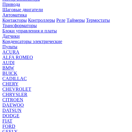
Привода
Шаговые двигатели
Автоматика
Контакторы
Контроллеры
Реле
Таймеры
Термостаты
Трансформаторы
Блоки управления и платы
Датчики
Конденсаторы электрические
Пульты
ACURA
ALFA ROMEO
AUDI
BMW
BUICK
CADILLAC
CHERY
CHEVROLET
CHRYSLER
CITROEN
DAEWOO
DATSUN
DODGE
FIAT
FORD
GEELY