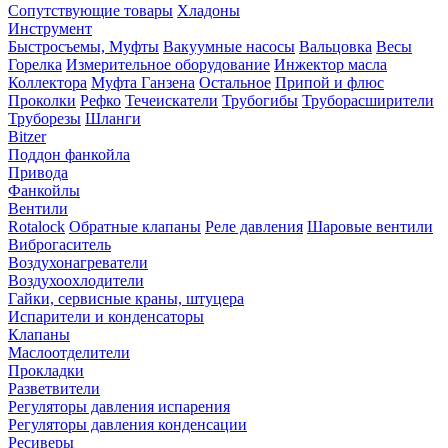
Сопутствующие товары
Хладоны
Инструмент
Быстросъемы, Муфты
Вакуумные насосы
Вальцовка
Весы
Горелка
Измерительное оборудование
Инжектор масла
Коллектора
Муфта Ганзена
Остальное
Припой и флюс
Проколки
Рефко
Течеискатели
Трубогибы
Труборасширители
Труборезы
Шланги
Bitzer
Поддон фанкойла
Привода
Фанкойлы
Вентили
Rotalock
Обратные клапаны
Реле давления
Шаровые вентили
Виброгаситель
Воздухонагреватели
Воздухоохлодители
Гайки, сервисные краны, штуцера
Испарители и конденсаторы
Клапаны
Маслоотделители
Прокладки
Разветвители
Регуляторы давления испарения
Регуляторы давления конденсации
Ресиверы