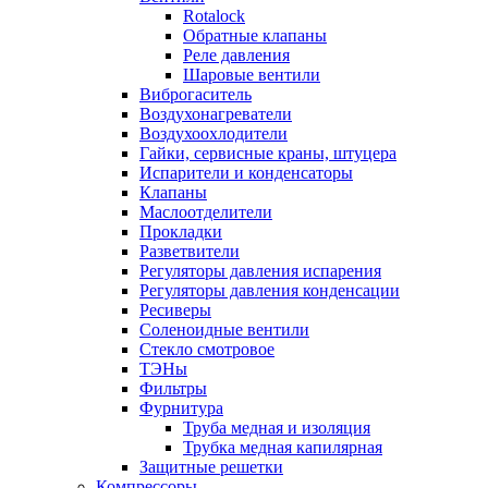
Rotalock
Обратные клапаны
Реле давления
Шаровые вентили
Виброгаситель
Воздухонагреватели
Воздухоохлодители
Гайки, сервисные краны, штуцера
Испарители и конденсаторы
Клапаны
Маслоотделители
Прокладки
Разветвители
Регуляторы давления испарения
Регуляторы давления конденсации
Ресиверы
Соленоидные вентили
Стекло смотровое
ТЭНы
Фильтры
Фурнитура
Труба медная и изоляция
Трубка медная капилярная
Защитные решетки
Компрессоры