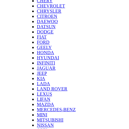
CHERY
CHEVROLET
CHRYSLER
CITROEN
DAEWOO
DATSUN
DODGE
FIAT
FORD
GEELY
HONDA
HYUNDAI
INFINITI
JAGUAR
JEEP
KIA
LADA
LAND ROVER
LEXUS
LIFAN
MAZDA
MERCEDES-BENZ
MINI
MITSUBISHI
NISSAN