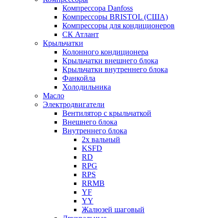
Компрессора Danfoss
Компрессоры BRISTOL (США)
Компрессоры для кондиционеров
СК Атлант
Крыльчатки
Колонного кондиционера
Крыльчатки внешнего блока
Крыльчатки внутреннего блока
Фанкойла
Холодильника
Масло
Электродвигатели
Вентилятор с крыльчаткой
Внешнего блока
Внутреннего блока
2х вальный
KSFD
RD
RPG
RPS
RRMB
YF
YY
Жалюзей шаговый