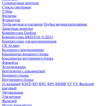
Соленоидные вентили
Стекло смотровое
ТЭНы
Фильтры
Фурнитура
Труба медная и изоляция
Трубка медная капилярная
Защитные решетки
Компрессора Danfoss
Компрессоры BRISTOL (США)
Компрессоры для кондиционеров
СК Атлант
Колонного кондиционера
Крыльчатки внешнего блока
Крыльчатки внутреннего блока
Фанкойла
Холодильника
Вентилятор с крыльчаткой
Внешнего блока
Внутреннего блока
2х вальный
KSFD
RD
RPG
RPS
RRMB
YF
YY
Жалюзей
шаговый
Двухвальные
Для витрин
Жалюзей
Мотор венилятора