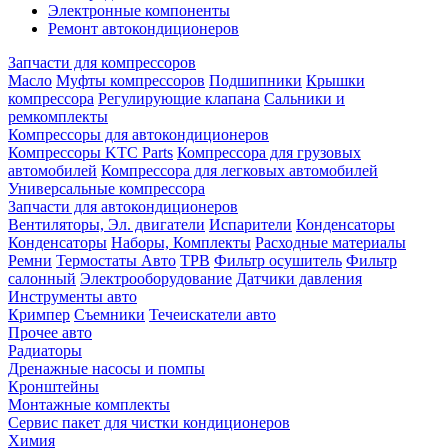
Электронные компоненты
Ремонт автокондиционеров
Запчасти для компрессоров
Масло
Муфты компрессоров
Подшипники
Крышки
компрессора
Регулирующие клапана
Сальники и
ремкомплекты
Компрессоры для автокондиционеров
Компрессоры KTC Parts
Компрессора для грузовых
автомобилей
Компрессора для легковых автомобилей
Универсальные компрессора
Запчасти для автокондиционеров
Вентиляторы, Эл. двигатели
Испарители
Конденсаторы
Конденсаторы
Наборы, Комплекты
Расходные материалы
Ремни
Термостаты Авто
ТРВ
Фильтр осушитель
Фильтр
салонный
Электрооборудование
Датчики давления
Инструменты авто
Кримпер
Съемники
Течеискатели авто
Прочее авто
Радиаторы
Дренажные насосы и помпы
Кронштейны
Монтажные комплекты
Сервис пакет для чистки кондиционеров
Химия